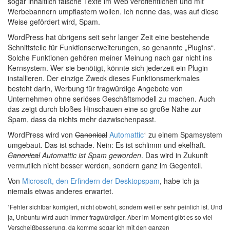
sogar inhaltlich falsche Texte im Web veröffentlichen und mit
Werbebannern umpflastern wollen. Ich nenne das, was auf diese
Weise gefördert wird, Spam.
WordPress hat übrigens seit sehr langer Zeit eine bestehende
Schnittstelle für Funktionserweiterungen, so genannte „Plugins“.
Solche Funktionen gehören meiner Meinung nach gar nicht ins
Kernsystem. Wer sie benötigt, könnte sich jederzeit ein Plugin
installieren. Der einzige Zweck dieses Funktionsmerkmales
besteht darin, Werbung für fragwürdige Angebote von
Unternehmen ohne seriöses Geschäftsmodell zu machen. Auch
das zeigt durch bloßes Hinschauen eine so große Nähe zur
Spam, dass da nichts mehr dazwischenpasst.
WordPress wird von
Canonical
Automattic
¹ zu einem Spamsystem
umgebaut. Das ist schade. Nein: Es ist schlimm und ekelhaft.
Canonical
Automattic ist Spam geworden
. Das wird in Zukunft
vermutlich nicht besser werden, sondern ganz im Gegenteil.
Von
Microsoft, den Erfindern der Desktopspam
, habe ich ja
niemals etwas anderes erwartet.
¹Fehler sichtbar korrigiert, nicht obwohl, sondern weil er sehr peinlich ist. Und
ja, Unbuntu wird auch immer fragwürdiger. Aber im Moment gibt es so viel
Verscheißbesserung, da komme sogar ich mit den ganzen