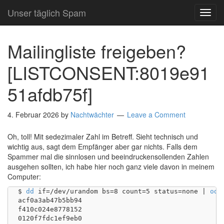
Unser täglich Spam
TOG
NAVI
Mailingliste freigeben?
[LISTCONSENT:8019e91
51afdb75f]
4. Februar 2026
by
Nachtwächter
Leave a Comment
Oh, toll! Mit sedezimaler Zahl im Betreff. Sieht technisch und
wichtig aus, sagt dem Empfänger aber gar nichts. Falls dem
Spammer mal die sinnlosen und beeindruckensollenden Zahlen
ausgehen sollten, ich habe hier noch ganz viele davon in meinem
Computer:
$ 
dd
 if=/dev/urandom bs=8 count=5 status=none | 
od
 
acf0a3ab47b5bb94

f410c024e8778152

0120f7fdc1ef9eb0
