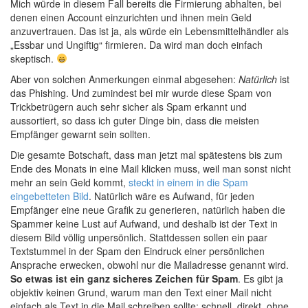
Mich würde in diesem Fall bereits die Firmierung abhalten, bei
denen einen Account einzurichten und ihnen mein Geld
anzuvertrauen. Das ist ja, als würde ein Lebensmittelhändler als
„Essbar und Ungiftig“ firmieren. Da wird man doch einfach
skeptisch.
Aber von solchen Anmerkungen einmal abgesehen:
Natürlich
ist
das Phishing. Und zumindest bei mir wurde diese Spam von
Trickbetrügern auch sehr sicher als Spam erkannt und
aussortiert, so dass ich guter Dinge bin, dass die meisten
Empfänger gewarnt sein sollten.
Die gesamte Botschaft, dass man jetzt mal spätestens bis zum
Ende des Monats in eine Mail klicken muss, weil man sonst nicht
mehr an sein Geld kommt,
steckt in einem in die Spam
eingebetteten Bild
. Natürlich wäre es Aufwand, für jeden
Empfänger eine neue Grafik zu generieren, natürlich haben die
Spammer keine Lust auf Aufwand, und deshalb ist der Text in
diesem Bild völlig unpersönlich. Stattdessen sollen ein paar
Textstummel in der Spam den Eindruck einer persönlichen
Ansprache erwecken, obwohl nur die Mailadresse genannt wird.
So etwas ist ein ganz sicheres Zeichen für Spam
. Es gibt ja
objektiv keinen Grund, warum man den Text einer Mail nicht
einfach als Text in die Mail schreiben sollte: schnell, direkt, ohne