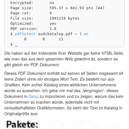
Encrypted:       no

Page size:       595.37 x 841.93 pts (A4)

Page rot:        0

File size:       1991219 bytes

Optimized:       yes

PDF version:     1.6

$ 
pdftotext
 audikatalog.pdf – | 
wc
      0       0      11

Die haben auf der Indexseite ihrer Website gar keine HTML-Seite,
wie man das aus dem gesamten Web gewohnt ist, sondern es
gibt gleich ein PDF-Dokument.
Dieses PDF-Dokument enthält auf seinen elf Seiten insgesamt elf
leere Zeilen ohne ein einziges Wort Text.
Es besteht nur aus
Grafiken
. Kein echter Katalog eines wirklichen Unternehmens
würde so aussehen. Ich gebe mir mal das „Vergnügen“, dieses
Dokument in
Gimp
zu importieren und zu zeigen, warum das kein
Unternehmen so machen würde, jedenfalls nicht mit
verlustbehafteten Grafikformaten. So sieht der Text im Katalog in
Originalgröße aus: