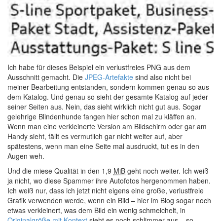
Ich habe für dieses Beispiel ein verlustfreies PNG aus dem
Ausschnitt gemacht. Die
JPEG-Artefakte
sind also nicht bei
meiner Bearbeitung entstanden, sondern kommen genau so aus
dem Katalog. Und genau so sieht der gesamte Katalog auf jeder
seiner Seiten aus. Nein, das sieht wirklich nicht gut aus. Sogar
gelehrige Blindenhunde fangen hier schon mal zu kläffen an.
Wenn man eine verkleinerte Version am Bildschirm oder gar am
Handy sieht, fällt es vermutlich gar nicht weiter auf, aber
spätestens, wenn man eine Seite mal ausdruckt, tut es in den
Augen weh.
Und die miese Qualität in den 1,9
MiB
geht noch weiter. Ich weiß
ja nicht, wo diese Spammer ihre Autofotos hergenommen haben.
Ich weiß nur, dass ich jetzt nicht eigens eine große, verlustfreie
Grafik verwenden werde, wenn ein Bild – hier im Blog sogar noch
etwas verkleinert, was dem Bild ein wenig schmeichelt, in
Originalgröße mit Kontext
sieht es noch schlimmer aus – so