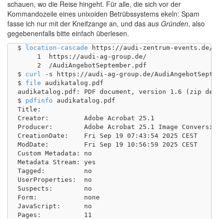
schauen, wo die Reise hingeht. Für alle, die sich vor der
Kommandozeile eines unixoiden Betrübssystems ekeln: Spam
fasse ich nur mit der Kneifzange an, und das
aus Gründen
, also
gegebenenfalls bitte einfach überlesen.
$ 
location-cascade
 https://audi-zentrum-events.de/

     1	https://audi-ag-group.de/

     2	/AudiAngebotSeptember.pdf

$ 
curl
 -s https://audi-ag-group.de/AudiAngebotSeptem
$ 
file
 audikatalog.pdf

audikatalog.pdf: PDF document, version 1.6 (zip defl
$ 
pdfinfo
 audikatalog.pdf

Title:           

Creator:         Adobe Acrobat 25.1

Producer:        Adobe Acrobat 25.1 Image Conversion
CreationDate:    Fri Sep 19 07:43:54 2025 CEST

ModDate:         Fri Sep 19 10:56:59 2025 CEST

Custom Metadata: no

Metadata Stream: yes

Tagged:          no

UserProperties:  no

Suspects:        no

Form:            none

JavaScript:      no

Pages:           11
