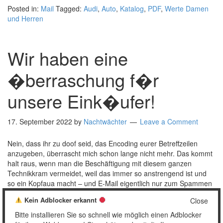
Posted in:
Mail
Tagged:
Audi
,
Auto
,
Katalog
,
PDF
,
Werte Damen
und Herren
Wir haben eine
�berraschung f�r
unsere Eink�ufer!
17. September 2022
by
Nachtwächter
Leave a Comment
Nein, dass ihr zu doof seid, das Encoding eurer Betreffzeilen
anzugeben, überrascht mich schon lange nicht mehr. Das kommt
halt raus, wenn man die Beschäftigung mit diesem ganzen
Technikkram vermeidet, weil das immer so anstrengend ist und
so ein Kopfaua macht – und E-Mail eigentlich nur zum Spammen
benutzen will. Woher soll man wissen, wie …
[Read more…]
Kein Adblocker erkannt
Close
Posted in:
Mail
Tagged:
Audi
,
Datensammlung
,
Gewinnspiel
,
Bitte installieren Sie so schnell wie möglich einen Adblocker
Hundert Prozent