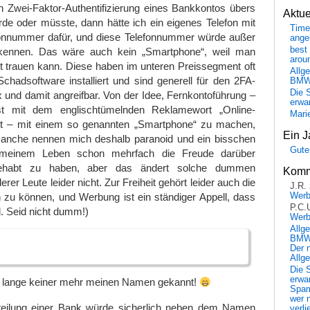
h Zwei-Faktor-Authentifizierung eines Bankkontos übers
Aktu
de oder müsste, dann hätte ich ein eigenes Telefon mit
Time
fonnummer dafür, und diese Telefonnummer würde außer
ange
best 
kennen. Das wäre auch kein „Smartphone“, weil man
arou
t trauen kann. Diese haben im unteren Preissegment oft
Allg
chadsoftware installiert und sind generell für den 2FA-
BM
Die 
und damit angreifbar. Von der Idee, Fernkontoführung –
erwar
t mit dem englischtümelnden Reklamewort „Online-
Mari
et – mit einem so genannten „Smartphone“ zu machen,
Ein J
. Manche nennen mich deshalb paranoid und ein bisschen
Gute
n meinem Leben schon mehrfach die Freude darüber
gehabt zu haben, aber das ändert solche dummen
Komm
er Leute leider nicht. Zur Freiheit gehört leider auch die
J.R.
 zu können, und Werbung ist ein ständiger Appell, dass
Wer
P.C.
. Seid nicht dumm!)
Wer
Allg
BMW 
Der 
Allg
Die 
erwar
 lange keiner mehr meinen Namen gekannt!
Spa
wer n
tteilung einer Bank würde sicherlich neben dem Namen
verli