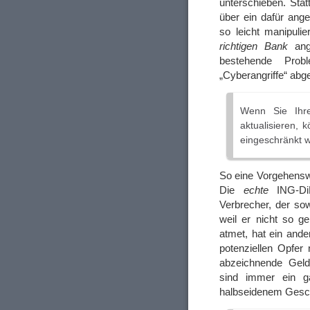
unterschieben. Sta
über ein dafür ang
so leicht manipul
richtigen Bank
ange
bestehende Prob
„Cyberangriffe“ abg
Wenn Sie Ihre
aktualisieren,
eingeschränkt 
So eine Vorgehensw
Die
echte
ING-DiB
Verbrecher, der sow
weil er nicht so g
atmet, hat ein ande
potenziellen Opfer
abzeichnende Geld
sind immer ein g
halbseidenem Geschm