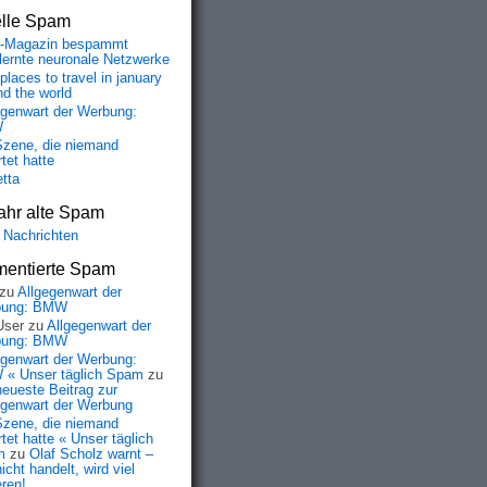
elle Spam
-Magazin bespammt
lernte neuronale Netzwerke
places to travel in january
nd the world
egenwart der Werbung:
W
Szene, die niemand
tet hatte
etta
ahr alte Spam
 Nachrichten
entierte Spam
zu
Allgegenwart der
bung: BMW
User
zu
Allgegenwart der
bung: BMW
egenwart der Werbung:
« Unser täglich Spam
zu
neueste Beitrag zur
egenwart der Werbung
Szene, die niemand
tet hatte « Unser täglich
m
zu
Olaf Scholz warnt –
icht handelt, wird viel
eren!