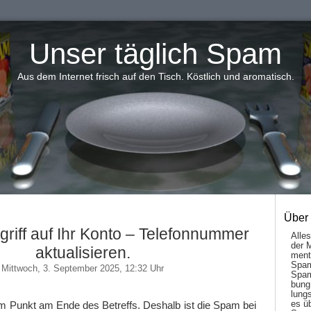
Unser täglich Spam
Aus dem Internet frisch auf den Tisch. Köstlich und aromatisch.
Über
griff auf Ihr Konto – Telefonnummer
Alle
der 
aktualisieren.
men­t
Spam
Mittwoch, 3. September 2025, 12:32 Uhr
Spam
bung
lungs
es ü
m Punkt am Ende des Betreffs. Deshalb ist die Spam bei