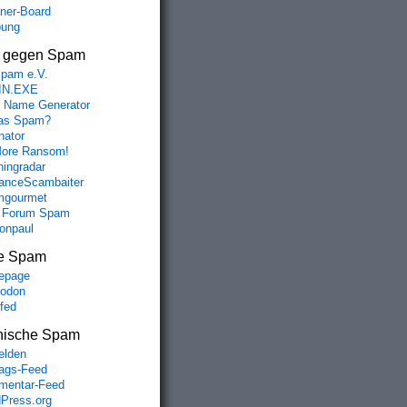
aner-Board
bung
s gegen Spam
spam e.V.
IN.EXE
 Name Generator
das Spam?
nator
ore Ransom!
hingradar
nceScambaiter
mgourmet
 Forum Spam
fonpaul
e Spam
epage
odon
lfed
nische Spam
lden
rags-Feed
entar-Feed
Press.org