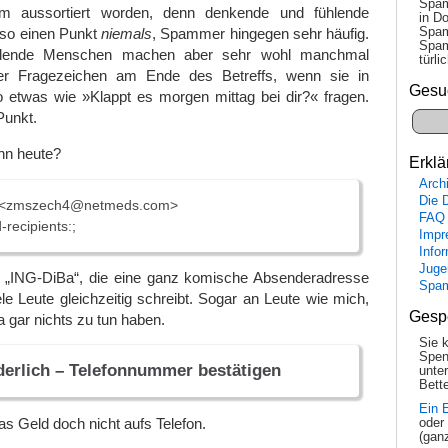
Spam
m aussortiert worden, denn denkende und fühlende
in Do
Spam
so einen Punkt
niemals
, Spammer hingegen sehr häufig.
Spam
hlende Menschen machen aber sehr wohl manchmal
tür­l
er Fragezeichen am Ende des Betreffs, wenn sie in
Gesu
o etwas wie »Klappt es morgen mittag bei dir?« fragen.
Punkt.
nn heute?
Erklä
Arch
Die 
 <zmszech4@netmeds.com>
FAQ
recipients:;
Impr
Info
Juge
e „ING-DiBa“, die eine ganz komische Absenderadresse
Spa
le Leute gleichzeitig schreibt. Sogar an Leute wie mich,
Gesp
a gar nichts zu tun haben.
Sie 
Spen
derlich – Telefonnummer bestätigen
unte
Bette
Ein 
as Geld doch nicht aufs Telefon.
oder
(gan