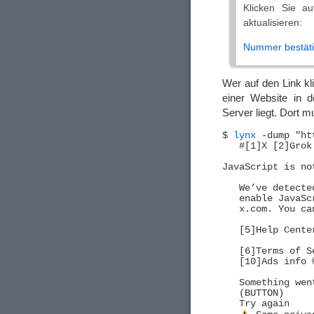
Klicken Sie a
aktualisieren:
Nummer bestät
Wer auf den Link kli
einer Website in
Server liegt. Dort 
$ 
lynx
 -dump "ht
   #[1]X [2]Grok
JavaScript is no
   We’ve detecte
   enable JavaSc
   x.com. You ca
   [5]Help Center
   [6]Terms of S
   [10]Ads info 
   Something wen
   (BUTTON)

   Try again
