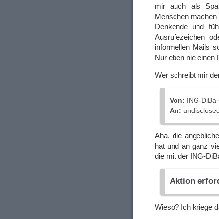
mir auch als Spa
Menschen machen 
Denkende und fü
Ausrufezeichen od
informellen Mails s
Nur eben nie einen 
Wer schreibt mir de
Von:
ІNG-DіВа
An:
undisclosed-
Aha, die angeblich
hat und an ganz vie
die mit der ING-DiB
Aktion erfor
Wieso? Ich kriege d