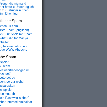
Szene, die niemand
tet hatte « Unser täglich
m
zu
Betrüger nutzen
oin-Höhenflug
itliche Spam
bitten us.com
erste Spam (englisch)
fick 2.0: Spaß mit Spam
 what i did for Mariya
baiter
, Internetbetrug und
tige WWW Abzocke
ahe Spam
speist
auseam
eswehrfragebogen im
fkasten?
uterbetrug
geht so gar nicht!
nzparasiten
nnspiele
belmatsch
mein Passwort sicher?
ber Internetkriminalität
s