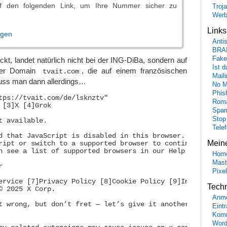
uf den folgenden Link, um Ihre Nummer sicher zu
Troj
Wer
Link
igen
Anti
BRA
Fake
ckt, landet natürlich nicht bei der ING-DiBa, sondern auf
Ist 
 der Domain
, die auf einem französischen
tvait.com
Maili
muss man dann allerdings…
No M
Phis
tps://tvait.com/de/lsknztv"

Roma
 [3]X [4]Grok

Spa
Stop
t available.

Tele
d that JavaScript is disabled in this browser. Please

Mein
ript or switch to a supported browser to continue using

n see a list of supported browsers in our Help Center.

Hom
Mast


Pixe
ervice [7]Privacy Policy [8]Cookie Policy [9]Imprint

Tech
© 2025 X Corp.

Anme
t wrong, but don’t fret — let’s give it another shot.

Eint
Komm
Word