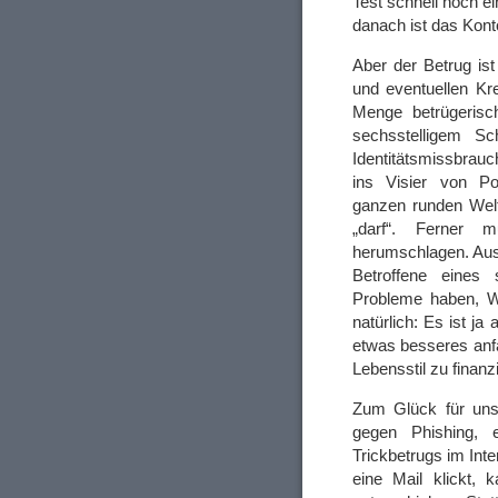
Test schnell noch ein
danach ist das Kont
Aber der Betrug is
und eventuellen Kre
Menge betrügerisc
sechsstelligem S
Identitätsmissbrauc
ins Visier von Po
ganzen runden Wel
„darf“. Ferner 
herumschlagen. Aus
Betroffene eines 
Probleme haben, Wo
natürlich: Es ist 
etwas besseres anf
Lebensstil zu finanz
Zum Glück für uns
gegen Phishing,
Trickbetrugs im Inte
eine Mail klickt, 