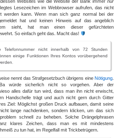
ttdessen Websites wie die Website der Bank immer
nur
elegtes Lesezeichen im Webbrowser aufrufen, das nicht
iert werden kann. Wenn man sich ganz normal bei der
meldet hat und keinen Hinweis auf das angeblich
lem sieht, hat man einen dieser gefürchteten
ewehrt. So einfach geht das. Macht das!
 Telefonnummer nicht innerhalb von 72 Stunden
 können einige Funktionen Ihres Kontos vorübergehend
werden.
eise nennt das Strafgesetzbuch übrigens eine
Nötigung
.
a würde sicherlich nicht so vorgehen. Aber der
ieso alles dafür tun wird, dass man ihn nicht erwischt,
ern Handschelle trägt und auch nicht gern durch Gitter
res Ziel: Möglichst großen Druck aufbauen, damit seine
 nicht lange nachdenken, sondern klicken, um das sich
problem schnell zu beheben. Solche Drängelphrasen
anz klares Zeichen, dass man es mit mindestens
eiß zu tun hat, im Regelfall mit Trickbetrügern.