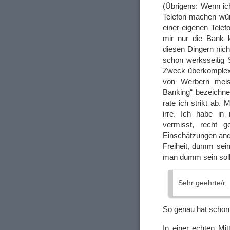
(Übrigens: Wenn ic
Telefon machen wür
einer eigenen Tele
mir nur die Bank 
diesen Dingern nich
schon werksseitig S
Zweck überkomplex 
von Werbern meis
Banking“ bezeichn
rate ich strikt ab
irre. Ich habe i
vermisst, recht 
Einschätzungen ander
Freiheit, dumm sein
man dumm sein soll
Sehr geehrte/r,
So genau hat schon
In einer echten Mi