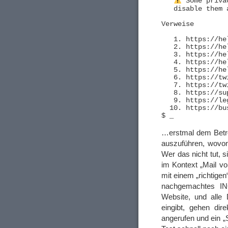
 Some priva
   disable them 
Verweise

   1. https://he
   2. https://he
   3. https://he
   4. https://he
   5. https://he
   6. https://tw
   7. https://tw
   8. https://su
   9. https://le
  10. https://bu
…erstmal dem Betr
auszuführen, wovon 
Wer das nicht tut, s
im Kontext „Mail v
mit einem „richtige
nachgemachtes ING-
Website, und alle 
eingibt, gehen dir
angerufen und ein „