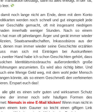
e Transaktion bestätigt, dann ist alles erledigt. In der Tat,
o leer.
t damit noch lange nicht am Ende, denn mit dem Konto
ditkarten werden noch schnell und gut eingespielt jede
her Geschäfte gemacht, oft mit insgesamt niedrigem
chaden innerhalb weniger Stunden. Nach so einem
h hat man oft jahrelangen Ärger und gerät immer wieder
lizeien, Staatsanwaltschaften, Inkassobüros aus der
t, denen man immer wieder seine Geschichte erzählen
muss man sich mit Einträgen bei Auskunfteien
 zweiter Hand habe ich schon Geschichten gehört, dass
solchen Identitätsmissbrauchs außerordentlich große
hnungen anzumieten. Es wird also richtig bitter. Und
ja auch eine Menge Geld weg, mit dem wohl jeder Mensch
angen könnte, als so einem Geschmeiß den verfeinerten
ieren. Erspart euch das!
 alle gibt es einen sehr guten und wirksamen Schutz
 eine der immer noch sehr häufigen Formen des
rnet:
Niemals in eine E-Mail klicken!
Wenn man nicht in
kann einem kein Gauner so leicht einen giftigen Link