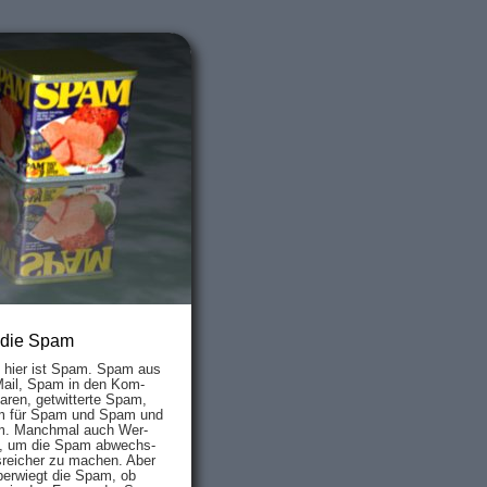
 die Spam
s hier ist Spam. Spam aus
Mail, Spam in den Kom­
aren, ge­twit­ter­te Spam,
 für Spam und Spam und
. Manch­mal auch Wer­
, um die Spam ab­wechs­
­reich­er zu mach­en. Aber
ber­wiegt die Spam, ob