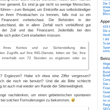
Die 
er genannt. Es sind ja gar nicht so wenige Menschen,
erwar
führen – zum Beispiel, um Einkünfte aus selbstständiger
Spa
Bitc
von ihren Privatsachen zu trennen, falls mal so ein
Finanzamt vorbeischaut. Die Behörden in der
Appet
tschland, die in allem Zerfall noch verblüffend gut
419.
nd der Zoll und das Finanzamt. Jedenfalls bei den
Die 
ie sich jeden Cent erarbeiten müssen.
Hirn
I did
Scam
Ihres Kontos und zur Sicherstellung des
Spam
sons
en Zugriffs auf Ihre ІNG-Dienste, bitten wir Sie, Ihre
 innerhalb von 72 Stunden zu ergänzen oder zu
Bein
Abge
AdN
Bund
? Ergänzen? Habe ich etwa eine Ziffer vergessen?
Brie
Comp
ch die noch nie benutzt? Und die als Bitte schlecht
Das 
g ist auch mal wieder am Rande der Sittenwidrigkeit.
Fina
Gewi
nge nachdenken, um einen gebieterischen spontanen
Gnob
it bei solchen Formulierungen zu bekommen.
Ist 
Ratge
SEO