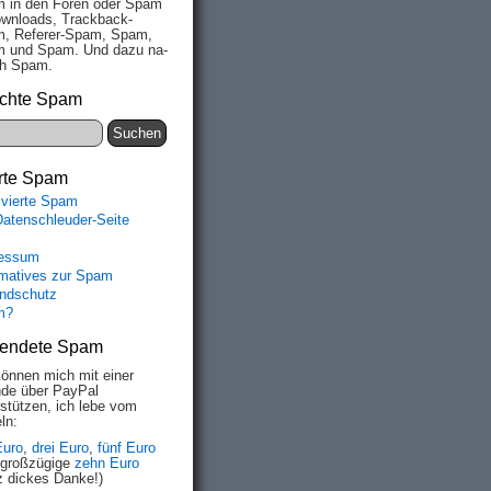
 in den Fo­ren oder Spam
wn­loads, Track­back-
, Re­fe­rer-Spam, Spam,
 und Spam. Und da­zu na­
ich Spam.
chte Spam
rte Spam
ivierte Spam
Datenschleuder-Seite
essum
rmatives zur Spam
ndschutz
m?
endete Spam
können mich mit einer
de über PayPal
rstützen, ich lebe vom
ln:
Euro
,
drei Euro
,
fünf Euro
 großzügige
zehn Euro
z dickes Danke!)