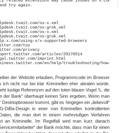
cy related extensions may cause issues on x.com. Please

and try again.

lpdesk.tvait.com/os-x.xml

lpdesk.tvait.com/os-grok.xml

lpdesk.tvait.com/os-x.xml

lpdesk.tvait.com/os-grok.xml

lp.x.com/using-x/x-supported-browsers

itter.com/tos

itter.com/privacy

pport.twitter.com/articles/20170514

gal.twitter.com/imprint.html

siness.twitter.com/en/help/troubleshooting/how-twitter-a
eiber der Website erlauben, Programmcode im Browser
ich nicht nur bei klar Kriminellen eher abraten würde.
ieht lustige Referenzen auf den toten blauen Vogel 𝕏, die
on der Bank“ überhaupt keinen Sinn ergeben. Wenn man
n“ Desktopbrowser kommt, gibt es hingegen ein „liebevoll“
DiBa-Design in einer von Kriminellen kontrollierten
Daten, die man dort in einem mehrstufigen Verfahren
ekt an Kriminelle. Im Regelfall wird man kurz danach
Servicemitarbeiter“ der Bank möchte, dass man für einen