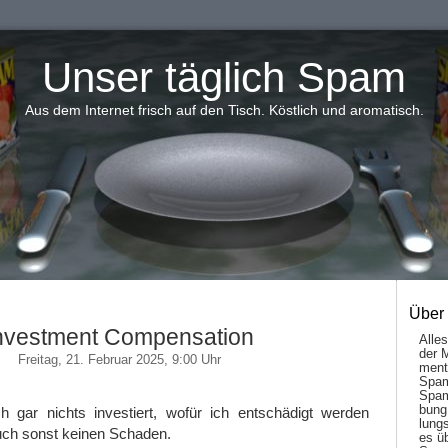
Unser täglich Spam
Aus dem Internet frisch auf den Tisch. Köstlich und aromatisch.
Über
nvestment Compensation
Alle
der 
Freitag, 21. Februar 2025, 9:00 Uhr
men­t
Spam
Spam
bung
 gar nichts investiert, wofür ich entschädigt werden
lungs
uch sonst keinen Schaden.
es ü