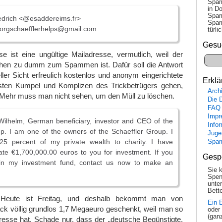
Spam
in Do
Spam
edrich <@esaddereims.fr>
Spam
orgschaefflerhelps@gmail.com
tür­l
Gesu
e ist eine ungültige Mailadresse, vermutlich, weil der
hen zu dumm zum Spammen ist. Dafür soll die Antwort
ller Sicht erfreulich kostenlos und anonym eingerichtete
Erklä
sten Kumpel und Komplizen des Trickbetrügers gehen,
Arch
 Mehr muss man nicht sehen, um den Müll zu löschen.
Die 
FAQ
Impr
Wilhelm, German beneficiary, investor and CEO of the
Info
p. I am one of the owners of the Schaeffler Group. I
Juge
5 percent of my private wealth to charity. I have
Spa
te €1,700,000.00 euros to you for investment. If you
Gesp
 in my investment fund, contact us now to make an
Sie 
Spen
unte
Bette
 Heute ist Freitag, und deshalb bekommt man von
Ein 
ck völlig grundlos 1,7 Megaeuro geschenkt, weil man so
oder
(gan
resse hat. Schade nur, dass der „deutsche Begünstigte,