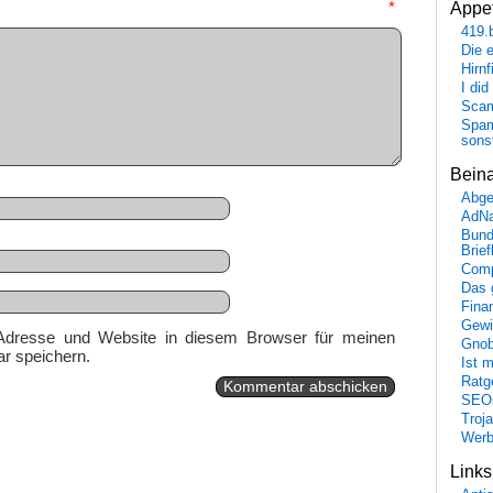
mmentar
*
Appet
419.
Die 
Hirn
I did
Scam
Spam
sons
Bein
Abge
AdN
Bund
Brie
Comp
Das 
Fina
Gewi
Adresse und Website in diesem Browser für meinen
Gnob
r speichern.
Ist 
Ratge
SEO
Troj
Wer
Link