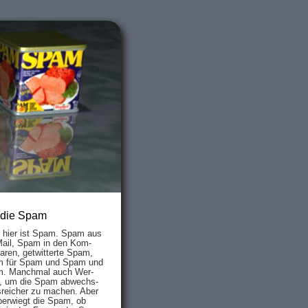
 die Spam
s hier ist Spam. Spam aus
Mail, Spam in den Kom­
aren, ge­twit­ter­te Spam,
 für Spam und Spam und
. Manch­mal auch Wer­
, um die Spam ab­wechs­
­reich­er zu mach­en. Aber
ber­wiegt die Spam, ob