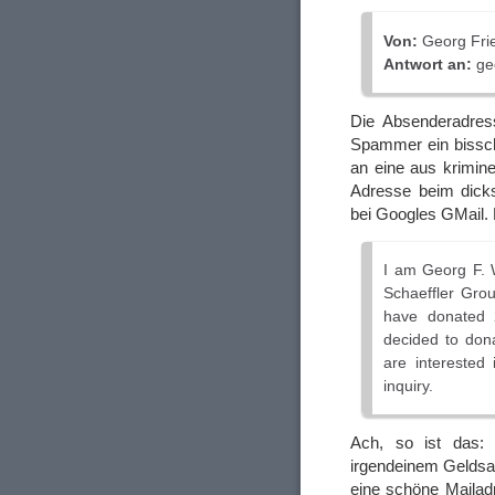
Von:
Georg Fri
Antwort an:
ge
Die Absenderadress
Spammer ein bissc
an eine aus krimine
Adresse beim dick
bei Googles GMail.
I am Georg F. 
Schaeffler Grou
have donated 2
decided to dona
are interested
inquiry.
Ach, so ist das:
irgendeinem Geldsa
eine schöne Mailad