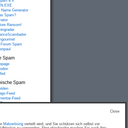
spam e.V.
IN.EXE
 Name Generator
das Spam?
nator
ore Ransom!
hingradar
nceScambaiter
mgourmet
 Forum Spam
fonpaul
e Spam
epage
odon
lfed
nische Spam
lden
rags-Feed
entar-Feed
Press.org
Close
g
)
er
Malvertising
verteilt wird, und Sie schützen sich selbst vor