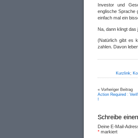
Investor und Ges
englische Sprache 
einfach mal ein biss
Na, dann klingt das 
(Natürlich gibt es
zahlen. Davon leben
Kurzlink
;
Ko
« Vorheriger Beitrag
Action Required : Veri
!
Schreibe ein
Deine E-Mail-Adresse
*
markiert