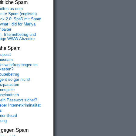
itliche Spam
bitten us.com
erste Spam (englisch)
fick 2.0: Spaß mit Spam
 what i did for Mariya
baiter
, Internetbetrug und
tige WWW Abzocke
ahe Spam
speist
auseam
eswehrfragebogen im
fkasten?
uterbetrug
geht so gar nicht!
nzparasiten
nnspiele
belmatsch
mein Passwort sicher?
ber Internetkriminalität
s
aner-Board
bung
s gegen Spam