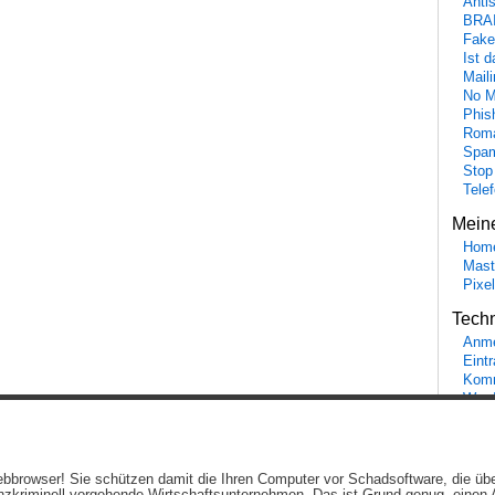
Anti
BRA
Fake
Ist 
Maili
No M
Phis
Roma
Spa
Stop
Tele
Mein
Hom
Mast
Pixe
Tech
Anme
Eint
Komm
Word
Ein genussvolles Blog von
Elias Schwerdtfeger
(
Lizenz
,
Datenschutzerklärun
 Webbrowser! Sie schützen damit die Ihren Computer vor Schadsoftware, die üb
Beiträge (RSS)
und
Kommentare (RSS)
.