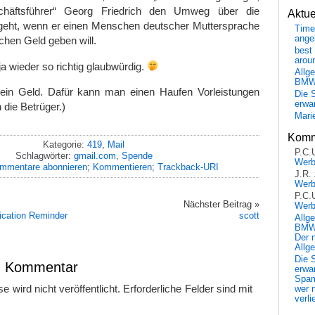
chäftsführer“ Georg Friedrich den Umweg über die
Aktu
geht, wenn er einen Menschen deutscher Muttersprache
Time
ange
chen Geld geben will.
best 
arou
ja wieder so richtig glaubwürdig.
Allg
BM
 kein Geld. Dafür kann man einen Haufen Vorleistungen
Die 
erwar
 die Betrüger.)
Mari
Komm
Kategorie:
419
,
Mail
P.C.
Schlagwörter:
gmail.com
,
Spende
Wer
mmentare abonnieren
;
Kommentieren
;
Trackback-URI
J.R.
Wer
P.C.
Nächster Beitrag »
Wer
fication Reminder
scott
Allg
BMW 
Der 
Allg
Die 
en Kommentar
erwar
Spa
 wird nicht veröffentlicht.
Erforderliche Felder sind mit
wer n
verli