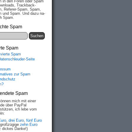
 in den Fo­ren oder Spam
wn­loads, Track­back-
, Re­fe­rer-Spam, Spam,
 und Spam. Und da­zu na­
ich Spam.
chte Spam
rte Spam
ivierte Spam
Datenschleuder-Seite
essum
rmatives zur Spam
ndschutz
m?
endete Spam
können mich mit einer
de über PayPal
rstützen, ich lebe vom
ln:
Euro
,
drei Euro
,
fünf Euro
 großzügige
zehn Euro
z dickes Danke!)