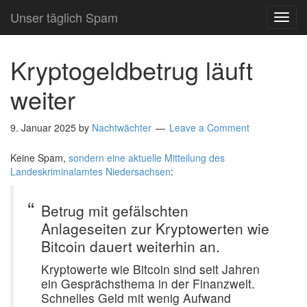
Unser täglich Spam
TOG
NAVI
Kryptogeldbetrug läuft
weiter
9. Januar 2025
by
Nachtwächter
Leave a Comment
Keine Spam,
sondern eine aktuelle Mitteilung des
Landeskriminalamtes Niedersachsen
:
Betrug mit gefälschten
Anlageseiten zur Kryptowerten wie
Bitcoin dauert weiterhin an.
Kryptowerte wie Bitcoin sind seit Jahren
ein Gesprächsthema in der Finanzwelt.
Schnelles Geld mit wenig Aufwand