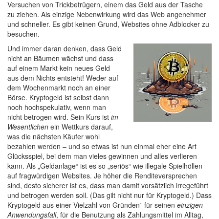
Versuchen von Trickbetrügern, einem das Geld aus der Tasche
zu ziehen. Als einzige Nebenwirkung wird das Web angenehmer
und schneller. Es gibt keinen Grund, Websites ohne Adblocker zu
besuchen.
Und immer daran denken, dass Geld
nicht an Bäumen wächst und dass
auf einem Markt kein neues Geld
aus dem Nichts entsteht! Weder auf
dem Wochenmarkt noch an einer
Börse. Kryptogeld ist selbst dann
noch hochspekulativ, wenn man
nicht betrogen wird. Sein Kurs ist
im
Wesentlichen
ein Wettkurs darauf,
was die nächsten Käufer wohl
bezahlen werden – und so etwas ist nun einmal eher eine Art
Glücksspiel, bei dem man vieles gewinnen und alles verlieren
kann. Als „Geldanlage“ ist es so „seriös“ wie illegale Spielhöllen
auf fragwürdigen Websites. Je höher die Renditeversprechen
sind, desto sicherer ist es, dass man damit vorsätzlich irregeführt
und betrogen werden soll. (Das gilt nicht nur für Kryptogeld.) Dass
Kryptogeld aus einer Vielzahl von Gründen¹ für seinen
einzigen
Anwendungsfall
, für die Benutzung als Zahlungsmittel im Alltag,