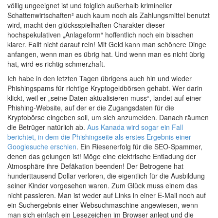
völlig ungeeignet ist und folglich außerhalb krimineller
Schattenwirtschaften² auch kaum noch als Zahlungsmittel benutzt
wird, macht den glücksspielhaften Charakter dieser
hochspekulativen „Anlageform“ hoffentlich noch ein bisschen
klarer. Fallt nicht darauf rein! Mit Geld kann man schönere Dinge
anfangen, wenn man es übrig hat. Und wenn man es nicht übrig
hat, wird es richtig schmerzhaft.
Ich habe in den letzten Tagen übrigens auch hin und wieder
Phishingspams für richtige Kryptogeldbörsen gehabt. Wer darin
klickt, weil er „seine Daten aktualisieren muss“, landet auf einer
Phishing-Website, auf der er die Zugangsdaten für die
Kryptobörse eingeben soll, um sich anzumelden. Danach räumen
die Betrüger natürlich ab.
Aus Kanada wird sogar ein Fall
berichtet, in dem die Phishingseite als erstes Ergebnis einer
Googlesuche erschien
. Ein Riesenerfolg für die SEO-Spammer,
denen das gelungen ist! Möge eine elektrische Entladung der
Atmosphäre ihre Defäkation beenden! Der Betrogene hat
hunderttausend Dollar verloren, die eigentlich für die Ausbildung
seiner Kinder vorgesehen waren. Zum Glück muss einem das
nicht passieren. Man ist weder auf Links in einer E-Mail noch auf
ein Suchergebnis einer Websuchmaschine angewiesen, wenn
man sich einfach ein Lesezeichen im Browser anlegt und die