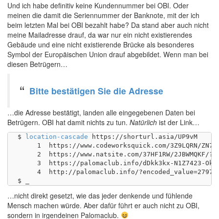
Und ich habe definitiv keine Kundennummer bei OBI. Oder
meinen die damit die Seriennummer der Banknote, mit der ich
beim letzten Mal bei OBI bezahlt habe? Da stand aber auch nicht
meine Mailadresse drauf, da war nur ein nicht existierendes
Gebäude und eine nicht existierende Brücke als besonderes
Symbol der Europäischen Union drauf abgebildet. Wenn man bei
diesen Betrügern…
Bitte bestätigen Sie die Adresse
…die Adresse bestätigt, landen alle eingegebenen Daten bei
Betrügern. OBI hat damit nichts zu tun.
Natürlich
ist der Link…
$ 
location-cascade
 https://shorturl.asia/UP9vM

     1	https://www.codeworksquick.com/3Z9LQRN/ZN7MSX8/

     2	https://www.natsite.com/37HF1RW/2JBWMQKF/?source_id=1835&sub1=9d7c7976cd18431dba8790c3cfd36eb1

     3	https://palomaclub.info/dDkk3kx-N1Z7423-Ok4×6-xzvTpLm9/?encoded_value=279768Q&sub1=9d7c7976cd18431dba8790c3cfd36eb1&sub2=&sub3=&sub4=&sub5=24476&source_id=1835&ip=92.210.0.56&domain=www.natsite.com

     4	http://palomaclub.info/?encoded_value=279768Q&sub1=9d7c7976cd18431dba8790c3cfd36eb1&sub2=&sub3=&sub4=&sub5=24476&source_id=1835&ip=92.210.0.56&domain=www.natsite.com

…nicht direkt gesetzt, wie das jeder denkende und fühlende
Mensch machen würde. Aber dafür führt er auch nicht zu OBI,
sondern in irgendeinen Palomaclub.