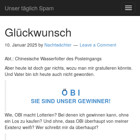
Unser täglich Spam
TOG
NAVI
Glückwunsch
10. Januar 2025
by
Nachtwächter
Leave a Comment
Abt.: Chinesische Wasserfolter des Posteingangs
Aber heute ist doch gar nichts, wozu man mir gratulieren könnte.
Und Vater bin ich heute auch nicht geworden.
O B I
SIE SIND UNSER GEWINNER!
Wie, OBI macht Lotterien? Bei denen ich gewinnen kann, ohne
ein Los zu kaufen? Und ohne, dass OBI überhaupt von meiner
Existenz weiß? Wer schreibt mir da überhaupt?