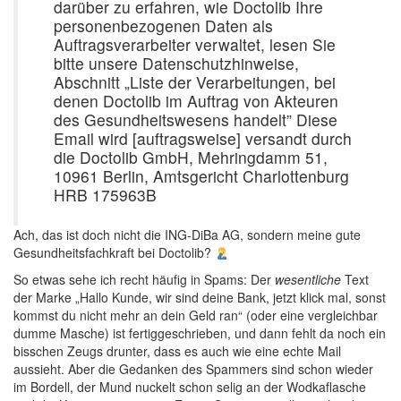
darüber zu erfahren, wie Doctolib Ihre
personenbezogenen Daten als
Auftragsverarbeiter verwaltet, lesen Sie
bitte unsere Datenschutzhinweise,
Abschnitt „Liste der Verarbeitungen, bei
denen Doctolib im Auftrag von Akteuren
des Gesundheitswesens handelt” Diese
Email wird [auftragsweise] versandt durch
die Doctolib GmbH, Mehringdamm 51,
10961 Berlin, Amtsgericht Charlottenburg
HRB 175963B
Ach, das ist doch nicht die ING-DiBa AG, sondern meine gute
Gesundheitsfachkraft bei Doctolib?
So etwas sehe ich recht häufig in Spams: Der
wesentliche
Text
der Marke „Hallo Kunde, wir sind deine Bank, jetzt klick mal, sonst
kommst du nicht mehr an dein Geld ran“ (oder eine vergleichbar
dumme Masche) ist fertiggeschrieben, und dann fehlt da noch ein
bisschen Zeugs drunter, dass es auch wie eine echte Mail
aussieht. Aber die Gedanken des Spammers sind schon wieder
im Bordell, der Mund nuckelt schon selig an der Wodkaflasche