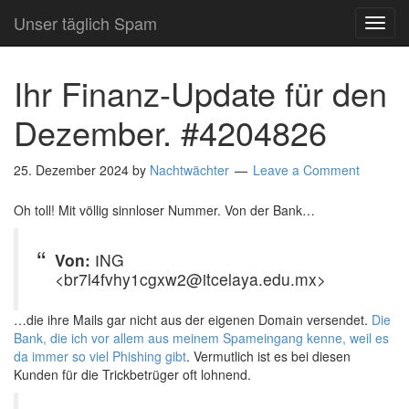
Unser täglich Spam
TOG
NAVI
Ihr Finanz-Update für den
Dezember. #4204826
25. Dezember 2024
by
Nachtwächter
Leave a Comment
Oh toll! Mit völlig sinnloser Nummer. Von der Bank…
Von:
ІNG
<br7l4fvhy1cgxw2@itcelaya.edu.mx>
…die ihre Mails gar nicht aus der eigenen Domain versendet.
Die
Bank, die ich vor allem aus meinem Spameingang kenne, weil es
da immer so viel Phishing gibt
. Vermutlich ist es bei diesen
Kunden für die Trickbetrüger oft lohnend.