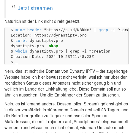
Jetzt streamen
Natürlich ist der Link nicht direkt gesetzt.
$ 
mime-header
 "https://s.id/N8kNx" | 
grep
 -i ^locati
Location: https://dynastiptv.pro

$ 
surbl
 dynastiptv.pro

dynastiptv.pro	
okay
$ 
whois
 dynastiptv.pro | grep -i ^creation

Creation Date: 2024-10-23T21:48:23Z

Nein, das ist nicht die Domain von Dynasty IPTV – die zugehörige
Website habe ich hier bewusst nicht verlinkt, weil ich mir über den
rechtlichen Status dieses Anbieters nicht sicher genug bin und
weil ich im Lande der Linkhaftung lebe. Diese Domain soll nur so
ähnlich aussehen. Um die Empfänger der Spam zu täuschen.
Nein, es ist jemand anders. Dessen tollen Streamingdienst gibt es
in dieser vorsätzlich irreführenden Domain erst seit 23 Tagen, und
die Betreiber greifen zu illegaler und asozialer Spam an
Mailadressen, die mit Trojanern auf „Smartphones“ eingesammelt
wurden¹ (und wissen noch nicht einmal, wie man Umlaute macht