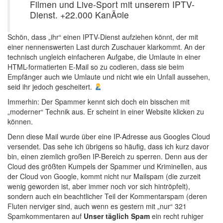
Filmen und Live-Sport mit unserem IPTV-
Dienst. +22.000 KanÃ¤le
Schön, dass „ihr“ einen IPTV-Dienst aufziehen könnt, der mit
einer nennenswerten Last durch Zuschauer klarkommt. An der
technisch ungleich einfacheren Aufgabe, die Umlaute in einer
HTML-formatierten E-Mail so zu codieren, dass sie beim
Empfänger auch wie Umlaute und nicht wie ein Unfall aussehen,
seid ihr jedoch gescheitert.
Immerhin: Der Spammer kennt sich doch ein bisschen mit
„moderner“ Technik aus. Er scheint in einer Website klicken zu
können.
Denn diese Mail wurde über eine IP-Adresse aus Googles Cloud
versendet. Das sehe ich übrigens so häufig, dass ich kurz davor
bin, einen ziemlich großen IP-Bereich zu sperren. Denn aus der
Cloud des größten Kumpels der Spammer und Kriminellen, aus
der Cloud von Google, kommt nicht nur Mailspam (die zurzeit
wenig geworden ist, aber immer noch vor sich hintröpfelt),
sondern auch ein beachtlicher Teil der Kommentarspam (deren
Fluten nerviger sind, auch wenn es gestern mit „nur“ 321
Spamkommentaren auf
Unser täglich Spam
ein recht ruhiger