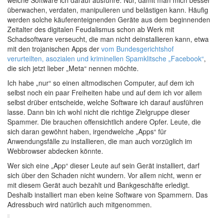
welche Software ich darauf ausführe. Nur, damit man mich besser
überwachen, verdaten, manipulieren und belästigen kann. Häufig
werden solche käuferenteignenden Geräte aus dem beginnenden
Zeitalter des digitalen Feudalismus schon ab Werk mit
Schadsoftware verseucht, die man nicht deinstallieren kann, etwa
mit den trojanischen Apps der
vom Bundesgerichtshof
verurteilten, asozialen und kriminellen Spamklitsche „Facebook“
,
die sich jetzt lieber „Meta“ nennen möchte.
Ich habe „nur“ so einen altmodischen Computer, auf dem ich
selbst noch ein paar Freiheiten habe und auf dem ich vor allem
selbst drüber entscheide, welche Software ich darauf ausführen
lasse. Dann bin ich wohl nicht die richtige Zielgruppe dieser
Spammer. Die brauchen offensichtlich andere Opfer. Leute, die
sich daran gewöhnt haben, irgendwelche „Apps“ für
Anwendungsfälle zu installieren, die man auch vorzüglich im
Webbrowser abdecken könnte.
Wer sich eine „App“ dieser Leute auf sein Gerät installiert, darf
sich über den Schaden nicht wundern. Vor allem nicht, wenn er
mit diesem Gerät auch bezahlt und Bankgeschäfte erledigt.
Deshalb installiert man eben keine Software von Spammern. Das
Adressbuch wird natürlich auch mitgenommen.