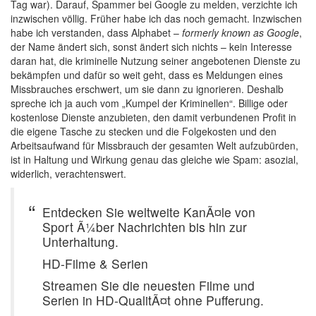
Tag war). Darauf, Spammer bei Google zu melden, verzichte ich
inzwischen völlig. Früher habe ich das noch gemacht. Inzwischen
habe ich verstanden, dass Alphabet –
formerly known as Google
,
der Name ändert sich, sonst ändert sich nichts – kein Interesse
daran hat, die kriminelle Nutzung seiner angebotenen Dienste zu
bekämpfen und dafür so weit geht, dass es Meldungen eines
Missbrauches erschwert, um sie dann zu ignorieren. Deshalb
spreche ich ja auch vom „Kumpel der Kriminellen“. Billige oder
kostenlose Dienste anzubieten, den damit verbundenen Profit in
die eigene Tasche zu stecken und die Folgekosten und den
Arbeitsaufwand für Missbrauch der gesamten Welt aufzubürden,
ist in Haltung und Wirkung genau das gleiche wie Spam: asozial,
widerlich, verachtenswert.
Entdecken Sie weltweite KanÃ¤le von
Sport Ã¼ber Nachrichten bis hin zur
Unterhaltung.
HD-Filme & Serien
Streamen Sie die neuesten Filme und
Serien in HD-QualitÃ¤t ohne Pufferung.