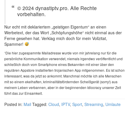
© 2024 dynastiptv.pro. Alle Rechte
vorbehalten.
Nur echt mit deklariertem „geistigen Eigentum“ an einen
Werbetext, der das Wort „Schöpfungshöhe“ nicht einmal aus der
Ferne gesehen hat. Verklag mich doch für mein Vollzitat,
Spammer!
¹Die hier zugespammte Mailadresse wurde von mir jahrelang nur für die
persönliche Kommunikation verwendet, niemals irgendwo veröffentlicht und
schließlich doch vom Smartphone eines Bekannten mit einer über den
regulären Appstore installierten trojanischen App mitgenommen. Es ist schon
interessant, was da jetzt so ankommt. Manchmal möchte ich alle Menschen
mit so einem ekelhaften, kriminalitätsfördernden Scheißgerät (sorry!) aus
meinem Leben verbannen, aber in der beginnenden Idiocracy unserer Zeit
führt das zur Einsamkeit.
Posted in:
Mail
Tagged:
Cloud
,
IPTV
,
Sport
,
Streaming
,
Umlaute