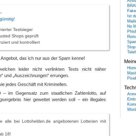
Anti
BRA
Fake
–
Ist 
 günstig!
Maili
No M
ierter Testsieger
Phis
rusted Shops geprüft
Roma
Spa
nziert und kontrolliert
Stop
Tele
n Angebot, das ich nur aus der Spam kenne!
Mein
Hom
welchen leider nicht verlinkten Tests nicht näher
Mast
e“ und „Auszeichnungen“ errungen.
Pixe
 wie jedes Geschäft mit Kriminellen.
Tech
D – im Gegensatz zum staatlichen Zahlenlotto, auf
Anme
sergebnis hier gewettet werden soll – ein illegales
Eint
Komm
Word
te alle bei Lottohelden­.de angebotenen Lotterien mit
ab 18!