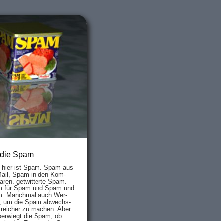
 die Spam
s hier ist Spam. Spam aus
Mail, Spam in den Kom­
aren, ge­twit­ter­te Spam,
 für Spam und Spam und
. Manch­mal auch Wer­
, um die Spam ab­wechs­
­reich­er zu mach­en. Aber
ber­wiegt die Spam, ob