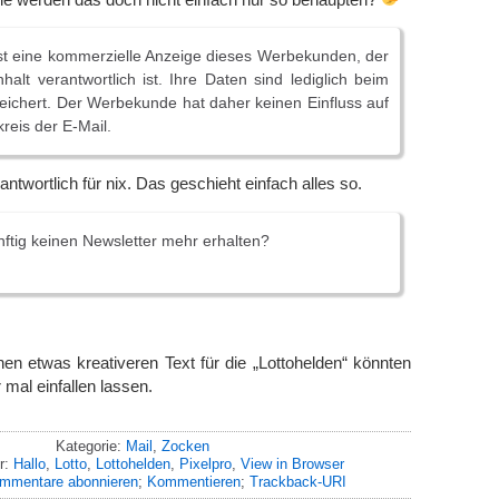
st eine kommerzielle Anzeige dieses Werbekunden, der
nhalt verantwortlich ist. Ihre Daten sind lediglich beim
ichert. Der Werbekunde hat daher keinen Einfluss auf
eis der E-Mail.
antwortlich für nix. Das geschieht einfach alles so.
ftig keinen Newsletter mehr erhalten?
en etwas kreativeren Text für die „Lottohelden“ könnten
 mal einfallen lassen.
Kategorie:
Mail
,
Zocken
r:
Hallo
,
Lotto
,
Lottohelden
,
Pixelpro
,
View in Browser
mmentare abonnieren
;
Kommentieren
;
Trackback-URI