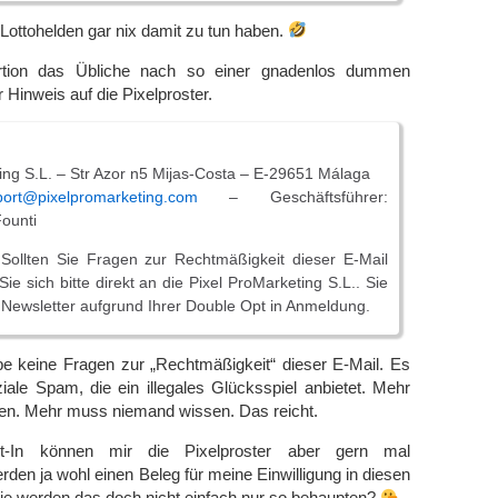
 Lottohelden gar nix damit zu tun haben.
rtion das Übliche nach so einer gnadenlos dummen
 Hinweis auf die Pixelproster.
ing S.L. – Str Azor n5 Mijas-Costa – E-29651 Málaga
port@pixelpromarketing.com
– Geschäftsführer:
ounti
Sollten Sie Fragen zur Rechtmäßigkeit dieser E-Mail
e sich bitte direkt an die Pixel ProMarketing S.L.. Sie
 Newsletter aufgrund Ihrer Double Opt in Anmeldung.
be keine Fragen zur „Rechtmäßigkeit“ dieser E-Mail. Es
oziale Spam, die ein illegales Glücksspiel anbietet. Mehr
sen. Mehr muss niemand wissen. Das reicht.
t-In können mir die Pixelproster aber gern mal
rden ja wohl einen Beleg für meine Einwilligung in diesen
ie werden das doch nicht einfach nur so behaupten?