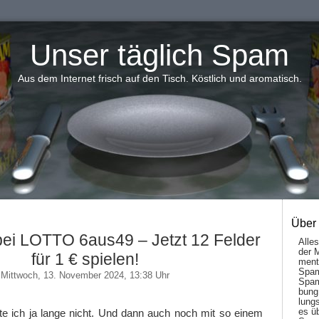
Unser täglich Spam
Aus dem Internet frisch auf den Tisch. Köstlich und aromatisch.
Über
bei LOTTO 6aus49 – Jetzt 12 Felder
Alle
der 
für 1 € spielen!
men­t
Spam
Mittwoch, 13. November 2024, 13:38 Uhr
Spam
bung
lungs
es ü
te ich ja lange nicht. Und dann auch noch mit so einem