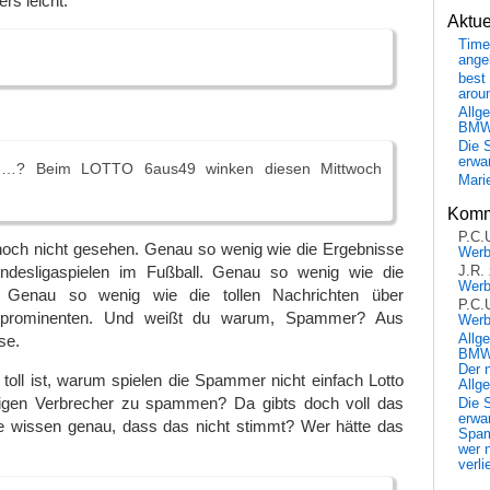
s leicht.
Aktu
Time
ange
best 
arou
Allg
BM
Die 
erwar
n…? Beim LOTTO 6aus49 winken diesen Mittwoch
Mari
!
Komm
P.C.
noch nicht gesehen. Genau so wenig wie die Ergebnisse
Wer
undesligaspielen im Fußball. Genau so wenig wie die
J.R.
Wer
 Genau so wenig wie die tollen Nachrichten über
P.C.
oprominenten. Und weißt du warum, Spammer? Aus
Wer
se.
Allg
BMW 
Der 
toll ist, warum spielen die Spammer nicht einfach Lotto
Allg
bigen Verbrecher zu spammen? Da gibts doch voll das
Die 
erwar
ie wissen genau, dass das nicht stimmt? Wer hätte das
Spa
wer n
verli