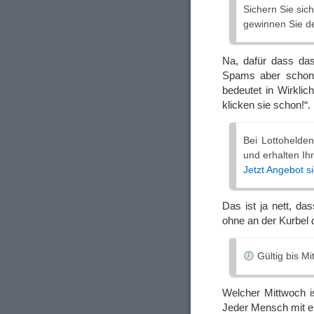
Sichern Sie sic
gewinnen Sie de
Na, dafür dass das
Spams aber schon 
bedeutet in Wirkli
klicken sie schon!“.
Bei Lottohelden
und erhalten Ih
Jetzt Angebot s
Das ist ja nett, d
ohne an der Kurbel
Gültig bis Mit
Welcher Mittwoch i
Jeder Mensch mit e