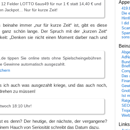
Appet
h 12 Felder LOTTO 6aus49 für nur 1 € statt 14,40 € und
419.
n Jackpot… Nur für kurze Zeit!
Die 
Hirn
I did
 beinahe immer „nur für kurze Zeit“ ist, gibt es diese
Scam
ganz schön lange. Der Spruch mit der „kurzen Zeit“
Spam
chkeit: „Denken sie nicht einen Moment darber nach und
sons
Bein
Abge
AdN
­.de tippen Sie online stets ohne Spielscheingebühren
Bund
re Gewinne automatisch ausgezahlt.
Brie
ichern
Comp
Das 
Fina
ass ich auch was ausgezahlt kriege, und das auch noch,
Gewi
Gnob
 drehen zu müssen!
Ist 
Ratge
SEO
twoch­ 18­:10 ­Uhr!
Troj
Wer
st es denn? Der heutige, der nächste, der vergangene?
Link
inem Hauch von Seriosität schreibt das Datum dazu.