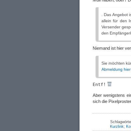
. Das Angebot i
allein für den I
Versender gespe
den Empfängerkr
Niemand ist hier ver
Sie möchten kün
Abmeldung hier
Entf!
Aber wenigstens ein
sich die Pixelproster
Schlagwörte
Kurzlink
;
Ko