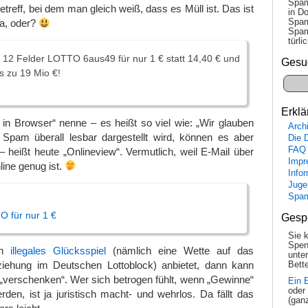
Spam
treff, bei dem man gleich weiß, dass es Müll ist. Das ist
in Do
Spam
da, oder?
Spam
tür­l
zt 12 Felder LOTTO 6aus49 für nur 1 € statt 14,40 € und
Gesu
s zu 19 Mio €!
Erklä
in Browser“ nenne – es heißt so viel wie: „Wir glauben
Arch
 Spam überall lesbar dargestellt wird, können es aber
Die 
FAQ
– heißt heute „Onlineview“. Vermutlich, weil E-Mail über
Impr
nline genug ist.
Info
Juge
Spa
O für nur 1 €
Gesp
Sie 
Spen
in
illegales Glücksspiel
(nämlich eine Wette auf das
unte
ziehung im Deutschen Lottoblock) anbietet, dann kann
Bette
verschenken“. Wer sich betrogen fühlt, wenn „Gewinne“
Ein 
oder
rden, ist ja juristisch macht- und wehrlos. Da fällt das
(gan