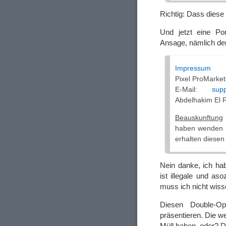
Richtig: Dass diese
Und jetzt eine Po
Ansage, nämlich der
Impressum
Pixel ProMarket
E-Mail:
sup
Abdelhakim El F
Beauskunftung
haben wenden Si
erhalten diesen
Nein danke, ich ha
ist illegale und as
muss ich nicht wis
Diesen Double-Op
präsentieren. Die we
Müll haben, oder? D