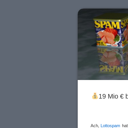
19 Mio € 
Ach,
Lottospam
hat