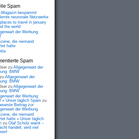
elle Spam
-Magazin bespammt
lernte neuronale Netzwerke
places to travel in january
nd the world
egenwart der Werbung:
W
Szene, die niemand
tet hatte
etta
entierte Spam
User
zu
Allgegenwart der
bung: BMW
zu
Allgegenwart der
bung: BMW
User
zu
Allgegenwart der
bung: BMW
egenwart der Werbung:
« Unser täglich Spam
zu
neueste Beitrag zur
egenwart der Werbung
Szene, die niemand
tet hatte « Unser täglich
m
zu
Olaf Scholz warnt –
icht handelt, wird viel
eren!