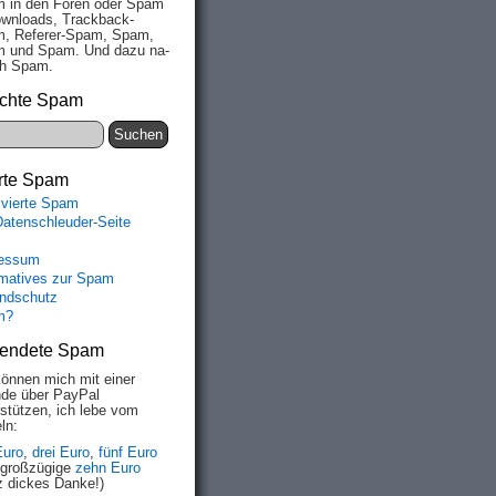
 in den Fo­ren oder Spam
wn­loads, Track­back-
, Re­fe­rer-Spam, Spam,
 und Spam. Und da­zu na­
ich Spam.
chte Spam
rte Spam
ivierte Spam
Datenschleuder-Seite
essum
rmatives zur Spam
ndschutz
m?
endete Spam
können mich mit einer
de über PayPal
rstützen, ich lebe vom
ln:
Euro
,
drei Euro
,
fünf Euro
 großzügige
zehn Euro
z dickes Danke!)