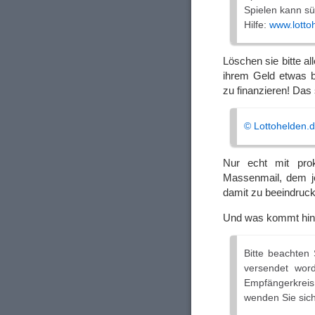
Spielen kann s
Hilfe:
www.lottoh
Löschen sie bitte al
ihrem Geld etwas be
zu finanzieren! Das 
© Lottohelden­.
Nur echt mit prok
Massenmail, dem je
damit zu beeindruc
Und was kommt hin
Bitte beachten 
versendet word
Empfänger­kreis
wenden Sie sich