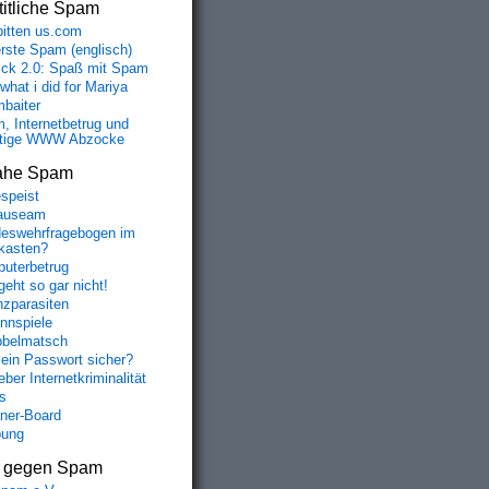
itliche Spam
bitten us.com
erste Spam (englisch)
fick 2.0: Spaß mit Spam
 what i did for Mariya
baiter
, Internetbetrug und
tige WWW Abzocke
ahe Spam
speist
auseam
eswehrfragebogen im
fkasten?
uterbetrug
geht so gar nicht!
nzparasiten
nnspiele
belmatsch
mein Passwort sicher?
ber Internetkriminalität
s
aner-Board
bung
s gegen Spam