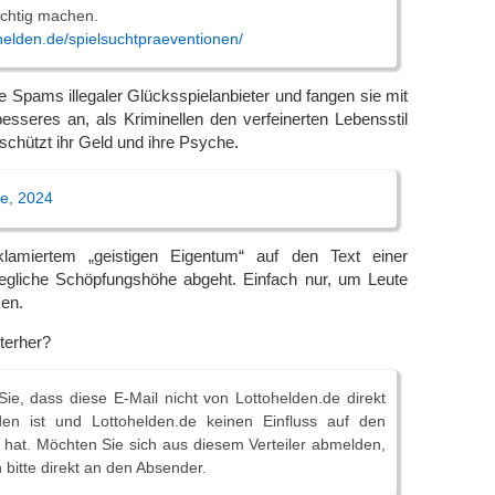
üchtig machen.
elden­.de/spielsuchtpraeventionen/
le Spams illegaler Glücksspielanbieter und fangen sie mit
sseres an, als Kriminellen den verfeinerten Lebensstil
schützt ihr Geld und ihre Psyche.
de, 2024
lamiertem „geistigen Eigentum“ auf den Text einer
gliche Schöpfungshöhe abgeht. Einfach nur, um Leute
ken.
terher?
Sie, dass diese E-Mail nicht von Lottohelden­.de direkt
en ist und Lottohelden­.de keinen Einfluss auf den
 hat. Möchten Sie sich aus diesem Verteiler abmelden,
 bitte direkt an den Absender.