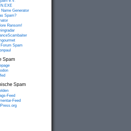
spam e.V.
IN.EXE
 Name Generator
das Spam?
nator
ore Ransom!
hingradar
nceScambaiter
mgourmet
 Forum Spam
fonpaul
e Spam
epage
odon
lfed
nische Spam
lden
rags-Feed
entar-Feed
Press.org