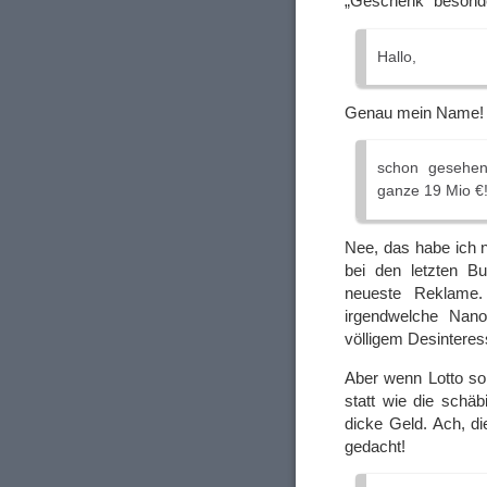
„Geschenk“ besonder
Hallo,
Genau mein Name!
schon gesehe
ganze 19 Mio €
Nee, das habe ich 
bei den letzten B
neueste Reklame.
irgendwelche Nan
völligem Desinteres
Aber wenn Lotto so 
statt wie die schä
dicke Geld. Ach, d
gedacht!