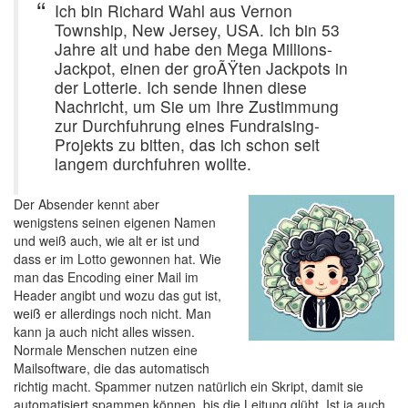
Ich bin Richard Wahl aus Vernon
Township, New Jersey, USA. Ich bin 53
Jahre alt und habe den Mega Millions-
Jackpot, einen der groÃŸten Jackpots in
der Lotterie. Ich sende Ihnen diese
Nachricht, um Sie um Ihre Zustimmung
zur Durchfuhrung eines Fundraising-
Projekts zu bitten, das ich schon seit
langem durchfuhren wollte.
Der Absender kennt aber
wenigstens seinen eigenen Namen
und weiß auch, wie alt er ist und
dass er im Lotto gewonnen hat. Wie
man das Encoding einer Mail im
Header angibt und wozu das gut ist,
weiß er allerdings noch nicht. Man
kann ja auch nicht alles wissen.
Normale Menschen nutzen eine
Mailsoftware, die das automatisch
richtig macht. Spammer nutzen natürlich ein Skript, damit sie
automatisiert spammen können, bis die Leitung glüht. Ist ja auch