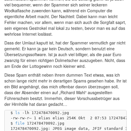
viel bequemer, wenn der Spammer sich seiner leckeren
Wodkaflasche zuwenden kann, während ein Computer die
eigentliche Arbeit macht. Der Nachteil: Dabei kann man leicht
Fehler machen, vor allem, wenn man sich auch die Sorgfalt saprt,
sein eigenes Gestrokel mal lokal zu testen, bevor man es auf das
wehrlose Internet loslässt.
Dass der Umlaut kaputt ist, hat der Spammer vermutlich gar nicht
gemerkt. Er kann ja gar kein Deutsch, sondern benutzt eine
Übersetzungssoftware. Ist ja auch viel billiger, als die paar Euro
zwanzig für einen
richtigen
Dolmetscher auszugeben. Nicht, dass
am Ende der Lottogewinn noch kleiner wird.
Diese Spam enthält neben ihrem dummen Text etwas, was ich
schon lange nicht mehr in derartigen Spams gesehen habe. Ihr ist
ein Bild angehängt, das mich offenbar davon überzeugen soll,
dass der Absender einen auf „Richard Wahl“ ausgestellten
Führerschein besitzt. Immerhin, dieser Vorschussbetrüger aus
der Hirnhölle hat daran gedacht…
$ 
ls
 -lh 172478470092.jpg 

-rw-rw-r– 1 elias elias 254K Okt  2 07:53 1724784700
$ 
file
 172478470092.jpg 

172478470092.jpg: JPEG image data, JFIF standard 1.