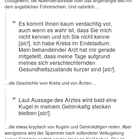
Lottogewinn, die Absenderadresse oder das angehängte Bild mit
dem angeblichen Führerschein. Und natürlich…
Es kommt Ihnen kaum verdachtig vor,
auch wenn es wahr ist, dass Sie mich
nicht kennen und ich Sie nicht kenne
[
sic!
]. Ich habe Krebs im Endstadium.
Mein behandelnder Arzt hat mir gerade
mitgeteilt, dass meine Tage aufgrund
meines sich verschlechternden
Gesundheitszustands kurzer sind [
sic!
].
…die Geschichte vom Krebs und von Ärzten…
Laut Aussage des Arztes wird bald eine
Kugel in meinem Gehirnkafig stecken
bleiben [
sic!
].
…die etwas kryptisch von Kugeln und Gehirnkäfigen reden. Aber
wenigstens wird der Spammer nach vollendeter Verkugelung
seines Schädels endlich wieder etwas im Kopf haben. Das ist