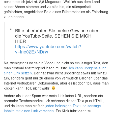
bekomme ich jetzt rd. 2,8 Megaeuro. Weil ich aus dem Land
seiner Ahnen stamme und zu blöd bin, ein stümperhaft
gefälschtes, angebliches Foto eines Führerscheins als Fälschung
zu erkennen.
Bitte uberprufen Sie meine Gewinne uber
die YouTube-Seite. SEHEN SIE MICH
HIER
https://www.youtube.com/watch?
v=tne02ExNDrw
Na, wenigstens ist es ein Video und nicht so ein lästiger Text, den
man erstmal anstrengend lesen müsste.
Ich kann übrigens auch
einen Link setzen
. Der hat zwar nicht unbedingt etwas mit mir zu
tun, sondern geht nur zu einem von vermutlich Billionen über das
Internet verfügbaren Dokumenten, aber es ist doch toll, dass man
klicken kann. Toll, nicht wahr!
Anders als in der Spam war mein Link keine URL, sondern ein
normaler Textbestandteil. Ich schreibe diesen Text ja in HTML,
und da kann man einfach
jeden beliebigen Text und sonstige
Inhalte mit einen Link versehen
. Ein Klick führt dann zu