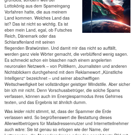
Lottokönig aus dem Spameingang
Vorfahren hatte, die aus meinem
Land kommen. Welches Land das
ist? Das ist nicht so wichtig. Es ist
eben mein Land, egal, ob Futsches
Reich, Dänemark oder das
Schlaraffenland mit seinen
fliegenden Bratwürsten. Und damit mir das nicht so auffällt,
werden ganz viele Wörter gemacht, die verblüffend wenig sagen.
Es schmeckt schon ein bisschen nach einem angelerten
neuronalen Netzwerk – von Politikern, Journalisten und anderen
Nichtsblickern durchgehend mit dem Reklamewort „Künstliche
Intelligenz“ bezeichnet – und seiner abschwiffigen
Weitschweifigkeit bei vollständiger geistiger Windstille. Aber sicher
bin ich mir nicht. Denn Vorschussbetrüger, die solche Spams
verfassen, können auch im Energiesparmodus ihres Gehirnes
texten, und das Ergebnis ist ähnlich dumm.
Was
leider
nicht stimmt, ist, dass der Spammer die Erde
verlassen wird. So begrüßenswert die Bestattung dieses
Allerweltbetrügers für Mailadressennutzer und Internetteilnehmer
auch wäre: Sie ist genau so erlogen wie der Name, der