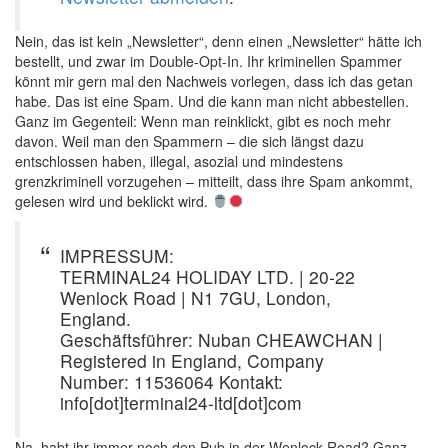
Nein, das ist kein „Newsletter“, denn einen „Newsletter“ hätte ich
bestellt, und zwar im Double-Opt-In. Ihr kriminellen Spammer
könnt mir gern mal den Nachweis vorlegen, dass ich das getan
habe. Das ist eine Spam. Und die kann man nicht abbestellen.
Ganz im Gegenteil: Wenn man reinklickt, gibt es noch mehr
davon. Weil man den Spammern – die sich längst dazu
entschlossen haben, illegal, asozial und mindestens
grenzkriminell vorzugehen – mitteilt, dass ihre Spam ankommt,
gelesen wird und beklickt wird.
IMPRESSUM:
TERMINAL24 HOLIDAY LTD. | 20-22
Wenlock Road | N1 7GU, London,
England.
Geschäftsführer: Nuban CHEAWCHAN |
Registered in England, Company
Number: 11536064 Kontakt:
info[dot]terminal24-ltd[dot]com
Na, habt ihr immer noch den Pub in der Wenlock Road? Ganz