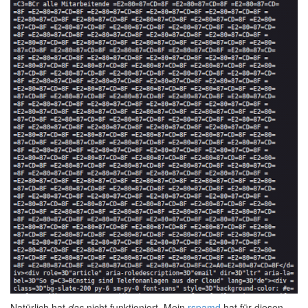
Natürlich hat
das
nicht funktioniert. Mein
rspamd
hat für diesen