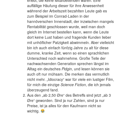
erlebt, die keine Mitarbeitenden waren. Eine
auffällige Häufung dieser für ihre Anwesenheit
während der Arbeitszeit bezahlten Leute gab es
zum Beispiel im Conrad-Laden in der
hannöverschen Innenstadt, der inzwischen mangels
Rentabilität geschlossen wurde, weil man doch
gleich im Internet bestellen kann, wenn die Leute
dort keine Lust haben und fragende Kunden lieber
mit unhöflicher Patzigkeit abwimmeln. Aber vielleicht
bin ich auch einfach fünfzig Jahre zu alt für diese
dumme, kranke Zeit, wenn so einen sprachlichen
Unterschied noch wahrnehme. Große Teile der
nachwachsenden Generation sprechen längst im
Alltag ein deutsches
Pidgin
, und lesen können sie
auch oft nur mühsam. Die merken das vermutlich
nicht mehr. „Idiocracy“ war für viele ein lustiger Film,
für mich die einzige
Science Fiction
, die ich jemals
überzeugend fand.
Aus den „ab 2,50 Øre“ des Betreffs sind jetzt „ab 3
Øre“ geworden. Sind ja nur Zahlen, sind ja nur
Preise, ist ja alles für den Kaufmann nicht so
wichtig.