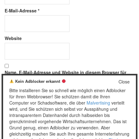
E-Mail-Adresse
*
Website
Name, E-Mail-Adresse und Website in diesem Browser für
meinen nächsten Kommentar speichern.
Kein Adblocker erkannt
Close
Bitte installieren Sie so schnell wie möglich einen Adblocker
für ihren Webbrowser! Sie schützen damit die Ihren
Computer vor Schadsoftware, die über
Malvertising
verteilt
wird, und Sie schützen sich selbst vor Ausspähung und
intransparentem Datenhandel durch halbseiden bis
grenzkriminell vorgehende Wirtschaftsunternehmen. Das ist
Grund genug, einen Adblocker zu verwenden. Aber
Copyright © 2026 Unser täglich Spam.
gleichzeitig machen Sie auch Ihre gesamte Interneterfahrung
Mobile
WordPress Theme by themehall.com