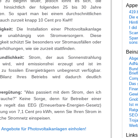
ge zu Beginn teuer, jedoch lohnt es sich, die
Appet
tät hinsichtlich der folgenden 25 bis 30 Jahre
419.
en. So spart man bei einem durchschnittlichen
Die 
auch zurzeit knapp 10 Cent pro KwH!
Hirn
I did
gkeit:
Die Installation einer Photovoltaikanlage
Scam
e unabhängig von Stromversorgern. Diese
Spam
keit schützt Sie besonders vor Stromausfällen oder
sons
rhöhungen, wie sie zurzeit stattfinden.
Bein
undlichkeit:
Strom, der aus Sonnenstrahlung
Abge
wird, wird emissionsfrei erzeugt und ist im
AdN
Bund
zu fossilen Energieträgern unbegrenzt verfügbar.
Brie
ilanz Ihres Betriebs wird dadurch deutlich
Comp
Das 
Fina
vergütung:
“Was passiert mit dem Strom, den ich
Gewi
brauche?” Keine Sorge, denn für Betreiber einer
Gnob
ge regelt das EEG (Erneuerbare-Energien-Gesetz)
Ist 
Ratge
tung von 7,1 Cent pro kWh, wenn Sie Ihren Strom in
SEO
iche Stromnetz einspeisen.
Troj
Wer
e Angebote für Photovoltaikanlagen einholen!
Link