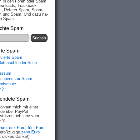
 in den Fo­ren oder Spam
wn­loads, Track­back-
, Re­fe­rer-Spam, Spam,
 und Spam. Und da­zu na­
ich Spam.
chte Spam
rte Spam
ivierte Spam
Datenschleuder-Seite
essum
rmatives zur Spam
ndschutz
m?
endete Spam
können mich mit einer
de über PayPal
rstützen, ich lebe vom
ln:
Euro
,
drei Euro
,
fünf Euro
 großzügige
zehn Euro
z dickes Danke!)