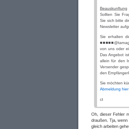
Beauskunftung
Sollten Sie Fr
Sie sich bitte d
Newsletter aufg
Sie erhalten d
■■■■■@tamagoth
von uns oder e
Das Angebot is
allein für den I
Versender gespe
den Empfängerkr
Sie möchten kün
Abmeldung hier
ct
Oh, dieser Fehler 
draußen. Tja, wenn
gleich arbeiten geh