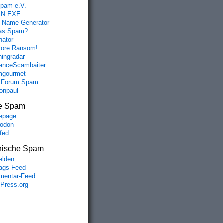
spam e.V.
IN.EXE
 Name Generator
das Spam?
nator
ore Ransom!
hingradar
nceScambaiter
mgourmet
 Forum Spam
fonpaul
e Spam
epage
odon
lfed
nische Spam
lden
rags-Feed
entar-Feed
Press.org