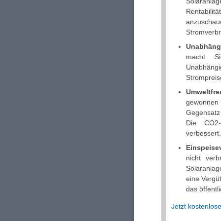
Solaranla
Rentabili
anzuschau
Stromverbr
Unabhängi
macht Si
Unabhängig
Strompreise
Umweltfre
gewonnen 
Gegensatz 
Die CO2-B
verbessert.
Einspeise
nicht ver
Solaranla
eine Vergü
das öffentl
Jetzt kostenlos