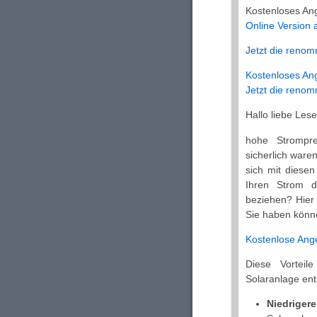
Kostenloses Ang
Online Version
Jetzt die renom
Kostenloses An
Jetzt die renom
Hallo liebe Les
hohe Strompre
sicherlich ware
sich mit diese
Ihren Strom d
beziehen? Hier s
Sie haben könn
Kostenlose Angeb
Diese Vortei
Solaranlage ent
Niedriger