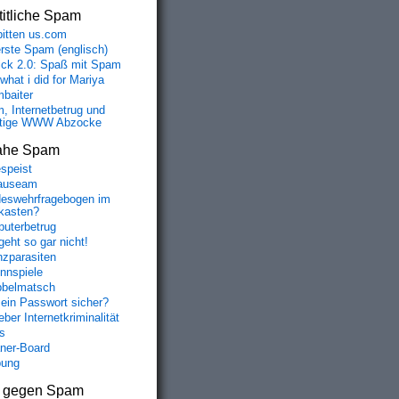
itliche Spam
bitten us.com
erste Spam (englisch)
fick 2.0: Spaß mit Spam
 what i did for Mariya
baiter
, Internetbetrug und
tige WWW Abzocke
ahe Spam
speist
auseam
eswehrfragebogen im
fkasten?
uterbetrug
geht so gar nicht!
nzparasiten
nnspiele
belmatsch
mein Passwort sicher?
ber Internetkriminalität
s
aner-Board
bung
s gegen Spam