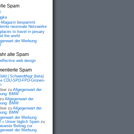
elle Spam
8
qgka
-Magazin bespammt
lernte neuronale Netzwerke
places to travel in january
nd the world
egenwart der Werbung:
W
ahr alte Spam
-effective web design
entierte Spam
bild | Schwerdtfegr (beta)
ie CDU-SPD-FPD-Grünen-
m
User
zu
Allgegenwart der
bung: BMW
zu
Allgegenwart der
bung: BMW
User
zu
Allgegenwart der
bung: BMW
egenwart der Werbung:
« Unser täglich Spam
zu
neueste Beitrag zur
egenwart der Werbung