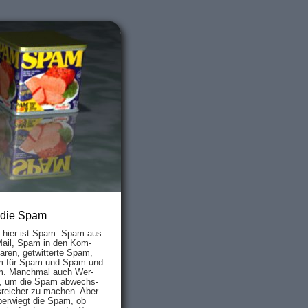
 die Spam
s hier ist Spam. Spam aus
Mail, Spam in den Kom­
aren, ge­twit­ter­te Spam,
 für Spam und Spam und
. Manch­mal auch Wer­
, um die Spam ab­wechs­
­reich­er zu mach­en. Aber
ber­wiegt die Spam, ob