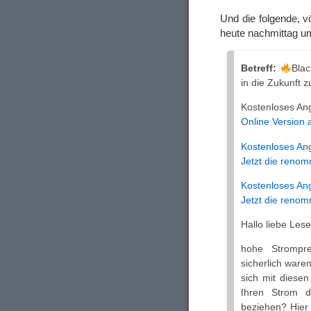
Und die folgende, v
heute nachmittag u
Betreff:
Blac
in die Zukunft z
Kostenloses Ang
Online Version
Kostenloses An
Jetzt die renom
Kostenloses An
Jetzt die renom
Hallo liebe Les
hohe Strompre
sicherlich ware
sich mit diese
Ihren Strom d
beziehen? Hier s