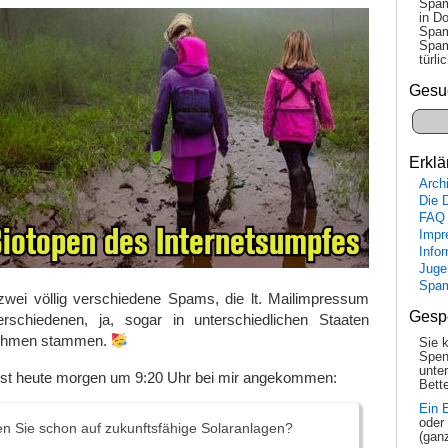
Spam
in Do
Spam
Spam
tür­l
Gesu
Erklä
Arch
Die 
FAQ
Impr
Info
Juge
Spa
zwei völlig verschiedene Spams, die lt. Mailimpressum
Gesp
rschiedenen, ja, sogar in unterschiedlichen Staaten
nehmen stammen.
Sie 
Spen
unte
ist heute morgen um 9:20 Uhr bei mir angekommen:
Bette
Ein 
oder
 Sie schon auf zukunftsfähige Solaranlagen?
(gan