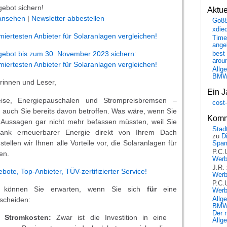
ebot sichern!
Aktu
 ansehen
|
Newsletter abbestellen
Go8
xdie
miertesten Anbieter für Solaranlagen vergleichen!
Time
ange
gebot bis zum 30. November 2023 sichern:
best 
arou
miertesten Anbieter für Solaranlagen vergleichen!
Allg
BM
erinnen und Leser,
Ein J
ise, Energiepauschalen und Strompreisbremsen –
cost
n auch Sie bereits davon betroffen. Was wäre, wenn Sie
Komm
n Aussagen gar nicht mehr befassen müssten, weil Sie
Stadt
ank erneuerbarer Energie direkt von Ihrem Dach
zu
D
tellen wir Ihnen alle Vorteile vor, die Solaranlagen für
Spa
P.C.
en.
Wer
J.R.
ote, Top-Anbieter, TÜV-zertifizierter Service!
Wer
P.C.
le können Sie erwarten, wenn Sie sich
für
eine
Wer
scheiden:
Allg
BMW 
Der 
e Stromkosten:
Zwar ist die Investition in eine
Allg