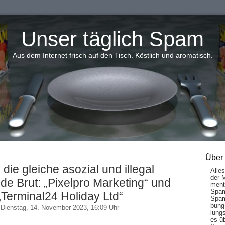
Unser täglich Spam
Aus dem Internet frisch auf den Tisch. Köstlich und aromatisch.
Über
die gleiche asozial und illegal
Alle
der 
 Brut: „Pixelpro Marketing“ und
men­t
Spam
„Terminal24 Holiday Ltd“
Spam
bung
Dienstag, 14. November 2023, 16:09 Uhr
lungs
es ü