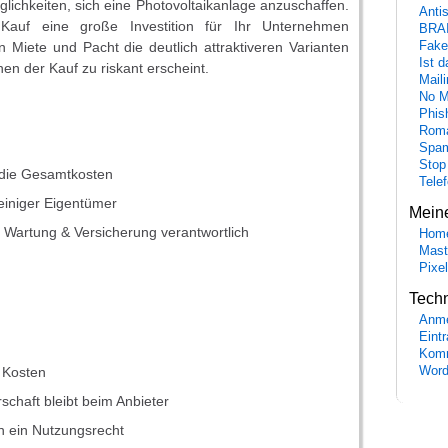
öglichkeiten, sich eine Photovoltaikanlage anzuschaffen.
Anti
auf eine große Investition für Ihr Unternehmen
BRA
Fake
en Miete und Pacht die deutlich attraktiveren Varianten
Ist 
nen der Kauf zu riskant erscheint.
Maili
No M
Phis
Roma
Spa
Stop
 die Gesamtkosten
Tele
leiniger Eigentümer
Mein
r Wartung & Versicherung verantwortlich
Hom
Mast
→
Pixe
Tech
Anme
Eint
Komm
 Kosten
Word
schaft bleibt beim Anbieter
en ein Nutzungsrecht