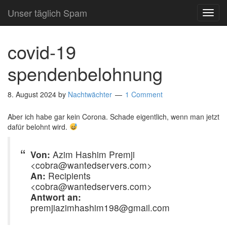
Unser täglich Spam
TOG
NAVI
covid-19
spendenbelohnung
8. August 2024
by
Nachtwächter
1 Comment
Aber ich habe gar kein Corona. Schade eigentlich, wenn man jetzt
dafür belohnt wird.
Von:
Azim Hashim Premji
<cobra@wantedservers.com>
An:
Recipients
<cobra@wantedservers.com>
Antwort an:
premjiazimhashim198@gmail.com