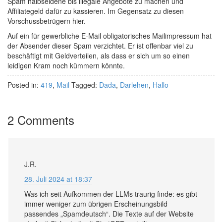
Spam halbseidene bis illegale Angebote zu machen und
Affiliategeld dafür zu kassieren. Im Gegensatz zu diesen
Vorschussbetrügern hier.
Auf ein für gewerbliche E-Mail obligatorisches Mailimpressum hat
der Absender dieser Spam verzichtet. Er ist offenbar viel zu
beschäftigt mit Geldverteilen, als dass er sich um so einen
leidigen Kram noch kümmern könnte.
Posted in:
419
,
Mail
Tagged:
Dada
,
Darlehen
,
Hallo
2 Comments
J.R.
28. Juli 2024 at 18:37
Was ich seit Aufkommen der LLMs traurig finde: es gibt
immer weniger zum übrigen Erscheinungsbild
passendes „Spamdeutsch“. Die Texte auf der Website