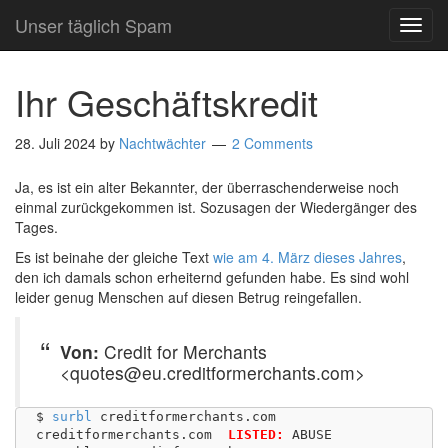
Unser täglich Spam
TOG
NAVI
Ihr Geschäftskredit
28. Juli 2024
by
Nachtwächter
2 Comments
Ja, es ist ein alter Bekannter, der überraschenderweise noch
einmal zurückgekommen ist. Sozusagen der Wiedergänger des
Tages.
Es ist beinahe der gleiche Text
wie am 4. März dieses Jahres
,
den ich damals schon erheiternd gefunden habe. Es sind wohl
leider genug Menschen auf diesen Betrug reingefallen.
Von:
Credit for Merchants
<quotes@eu.creditformerchants.com>
$ 
surbl
 creditformerchants.com

creditformerchants.com	
LISTED:
 ABUSE
