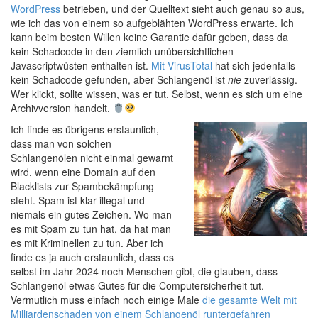
WordPress
betrieben, und der Quelltext sieht auch genau so aus,
wie ich das von einem so aufgeblähten WordPress erwarte. Ich
kann beim besten Willen keine Garantie dafür geben, dass da
kein Schadcode in den ziemlich unübersichtlichen
Javascriptwüsten enthalten ist.
Mit VirusTotal
hat sich jedenfalls
kein Schadcode gefunden, aber Schlangenöl ist
nie
zuverlässig.
Wer klickt, sollte wissen, was er tut. Selbst, wenn es sich um eine
Archivversion handelt.
Ich finde es übrigens erstaunlich,
dass man von solchen
Schlangenölen nicht einmal gewarnt
wird, wenn eine Domain auf den
Blacklists zur Spambekämpfung
steht. Spam ist klar illegal und
niemals ein gutes Zeichen. Wo man
es mit Spam zu tun hat, da hat man
es mit Kriminellen zu tun. Aber ich
finde es ja auch erstaunlich, dass es
selbst im Jahr 2024 noch Menschen gibt, die glauben, dass
Schlangenöl etwas Gutes für die Computersicherheit tut.
Vermutlich muss einfach noch einige Male
die gesamte Welt mit
Milliardenschaden von einem Schlangenöl runtergefahren