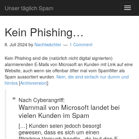
Unser täglich Spam
TOG
NAVI
Kein Phishing…
8. Juli 2024
by
Nachtwächter
1 Comment
Kein Phishing sind die (natürlich nicht digital signierten)
alarmierenden E-Mails von Microsoft an Kunden mit Link auf eine
Website, auch wenn sie offenbar öfter mal vom Spamfilter als
Spam aussortiert wurden.
Nein, die sind einfach nur dumm und
hirnlos
[
Archivversion
]:
Nach Cyberangriff:
Warnmail von Microsoft landet bei
vielen Kunden im Spam
[…] Kunden seien jedoch besorgt
gewesen, dass es sich um einen
Phishing-Versuch handle, „da laut den E-