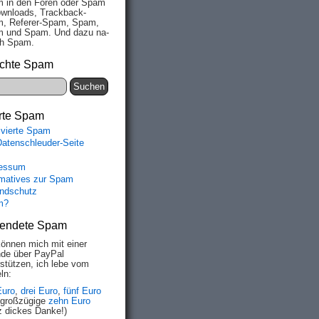
 in den Fo­ren oder Spam
wn­loads, Track­back-
, Re­fe­rer-Spam, Spam,
 und Spam. Und da­zu na­
ich Spam.
chte Spam
rte Spam
ivierte Spam
Datenschleuder-Seite
essum
rmatives zur Spam
ndschutz
m?
endete Spam
können mich mit einer
de über PayPal
rstützen, ich lebe vom
ln:
Euro
,
drei Euro
,
fünf Euro
 großzügige
zehn Euro
z dickes Danke!)