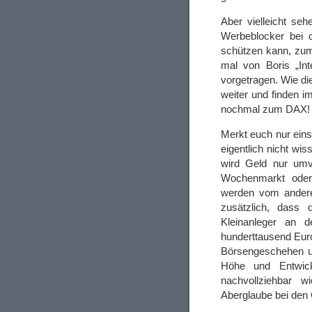
Aber vielleicht seh
Werbeblocker bei
schützen kann, zum
mal von Boris „Int
vorgetragen. Wie d
weiter und finden 
nochmal zum DAX! 
Merkt euch nur ein
eigentlich nicht wi
wird Geld nur umve
Wochenmarkt oder
werden vom andere
zusätzlich, dass 
Kleinanleger an 
hunderttausend Euro
Börsengeschehen un
Höhe und Entwick
nachvollziehbar w
Aberglaube bei den 