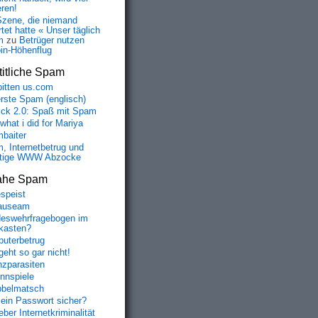
eren!
Szene, die niemand
tet hatte « Unser täglich
m
zu
Betrüger nutzen
oin-Höhenflug
itliche Spam
bitten us.com
erste Spam (englisch)
fick 2.0: Spaß mit Spam
 what i did for Mariya
baiter
, Internetbetrug und
tige WWW Abzocke
ahe Spam
speist
auseam
eswehrfragebogen im
fkasten?
uterbetrug
geht so gar nicht!
nzparasiten
nnspiele
belmatsch
mein Passwort sicher?
ber Internetkriminalität