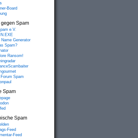
s
aner-Board
bung
s gegen Spam
spam e.V.
IN.EXE
 Name Generator
das Spam?
nator
ore Ransom!
hingradar
nceScambaiter
mgourmet
 Forum Spam
fonpaul
e Spam
epage
odon
lfed
nische Spam
lden
rags-Feed
entar-Feed