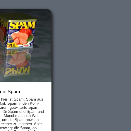
 die Spam
s hier ist Spam. Spam aus
Mail, Spam in den Kom­
aren, ge­twit­ter­te Spam,
 für Spam und Spam und
. Manch­mal auch Wer­
, um die Spam ab­wechs­
­reich­er zu mach­en. Aber
ber­wiegt die Spam, ob