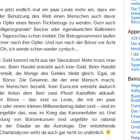
verli
en jetzt endlich mal ein paar Leute mehr ein, dass ein
Die 
erwar
 der Benutzung des Web einen Menschen auch davor
Spa
 Opfer eines fiesen Trickbetrugs zu werden. Gern auch
Bitc
elligenzgranate“ Becker oder irgendwelchen Balltretern
Appet
ie Tagesschau schon meldet: Die Betrugsnummern laufen
419.
immer noch ihre Opfer. Und nun nach der Börse vor Acht
Die 
Oh, ich werde schon wieder zynisch…
Hirn
I did
s: Geld kommt nicht aus der Steckdose! Mehr muss man
Scam
Spam
ssen. Beim Handel entsteht auch kein Geld. Beim Handel
sons
rteilt, die Menge des Geldes bleibt gleich. Egal, ob
Bein
 Börse. Die Gewinne, die der eine Mensch macht,
Abge
n Menschen bezahlt. Kein Eurocent entsteht dadurch
AdN
der Anton dem Bert zwei Pfund Kartoffeln abkauft.
Bund
der Börse – das sind so Leute, die mit ein paar
Brie
 oder einem kleinen Millionenbetrag dabei sind – sind im
Comp
Das 
gefähr das, was im Krieg das Kanonenfutter ist. Und
Fina
lung von Börsenkursen sind ungefähr so rational
Gewi
ie der Glaube an die Astrologie. Der entstehende
Gnob
Chartanalysen wirkt da auch gar nicht so unähnlich.
Ist 
Ratge