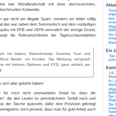
ne tote Mondlandschaft mit einer durchsummten,
Aktu
 durchmuhten Kuhweide.
Time
ange
h gar nicht um illegale Spam, sondern um leider völlig
best 
arou
nd das war neben dem Sommerloch und dem vorläufigen
Allg
uks mit DFB und UEFA vermutlich der einzige Grund,
BM
upt die Relevanzkriterien der Tagesschauredaktion
Die 
erwar
Mari
Ein J
rb mit Italiens Rekordmeister Juventus Turin und
"Die 
 Boris Becker um Kunden. Die Werbung versprach
exkl
ne mit binären Optionen und CFD, ganz einfach per
Komm
p
J.R.
Wer
P.C.
 sich aber gelohnt haben!
Wer
Allg
 für mich nicht unerwartetes Detail ist, dass die
BMW 
Der 
er“, die den Leuten im persönlichsten Tonfall noch und
Allg
s der Tasche quasseln, dafür eine Provision gekriegt
Die 
erwar
 wenigstens noch jemand, dass man für gute Arbeit auch
Spa
wer n