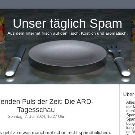
Unser täglich Spam
Aus dem Internet frisch auf den Tisch. Köstlich und aromatisch.
Über
kenden Puls der Zeit: Die ARD-
Alle
der 
Tagesschau
men­t
Spam
Sonntag, 7. Juli 2024, 15:27 Uhr
Spam
bung
lungs
es ü
s geht zu etwas manchmal schon recht spamähnlichem: