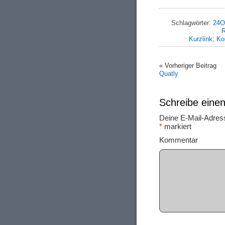
Schlagwörter:
24O
R
Kurzlink
;
Ko
« Vorheriger Beitrag
Quatly
Schreibe ein
Deine E-Mail-Adresse
*
markiert
Ko