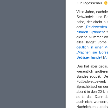
Zur Tagesschau.
Viele Jahre, nachde
Schwindels und Be
habe, der direkt a
dem „
Reichwerden 
binären Optionen
“ 
gleiche Nummer wa
alles längst vorbe
deutlich in einer 
„Machen sie Börse
Betrüger handelt
[
Ar
Das hat aber gedaue
wesentlich größere
Bundesrepublik De
Fußballwettbewer
Sprechbläschen der
abend in den 20-Uhr
so ist das! Dann da
auch nicht wundern,
Nachrichten zu scha