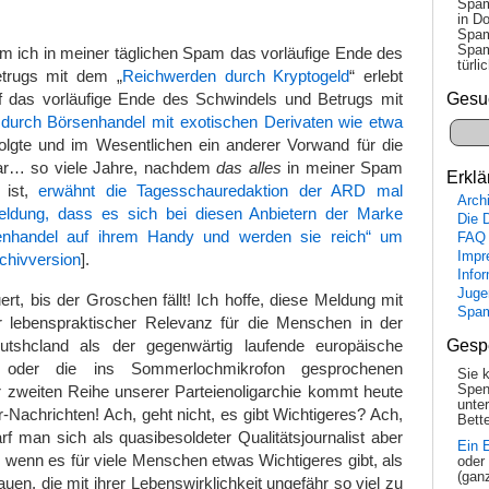
Spam
in Do
Spam
Spam
m ich in meiner täglichen Spam das vorläufige Ende des
tür­l
trugs mit dem „
Reichwerden durch Kryptogeld
“ erlebt
Gesu
uf das vorläufige Ende des Schwindels und Betrugs mit
durch Börsenhandel mit exotischen Derivaten wie etwa
folgte und im Wesentlichen ein anderer Vorwand für die
r… so viele Jahre, nachdem
das alles
in meiner Spam
Erklä
i ist,
erwähnt die Tagesschauredaktion der ARD mal
Arch
Meldung, dass es sich bei diesen Anbietern der Marke
Die 
nhandel auf ihrem Handy und werden sie reich“ um
FAQ
Impr
chivversion
].
Info
Juge
rt, bis der Groschen fällt! Ich hoffe, diese Meldung mit
Spa
r lebenspraktischer Relevanz für die Menschen in der
utshcland als der gegenwärtig laufende europäische
Gesp
b oder die ins Sommerlochmikrofon gesprochenen
Sie 
 zweiten Reihe unserer Parteienoligarchie kommt heute
Spen
unte
-Nach­richten! Ach, geht nicht, es gibt Wichtigeres? Ach,
Bette
rf man sich als quasibesoldeter Qualitätsjournalist aber
Ein 
 wenn es für viele Menschen etwas Wichtigeres gibt, als
oder
(gan
uen, die mit ihrer Lebenswirklichkeit ungefähr so viel zu