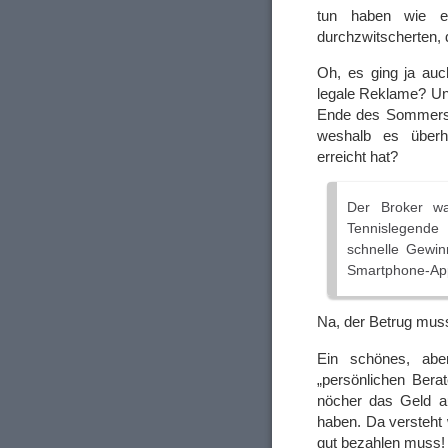
tun haben wie ei
durchzwitscherten,
Oh, es ging ja auc
legale Reklame? U
Ende des Sommersp
weshalb es überha
erreicht hat?
Der Broker wa
Tennislegende
schnelle Gewin
Smartphone-Ap
Na, der Betrug muss
Ein schönes, aber
„persönlichen Berat
nöcher das Geld au
haben. Da versteht
gut bezahlen muss!