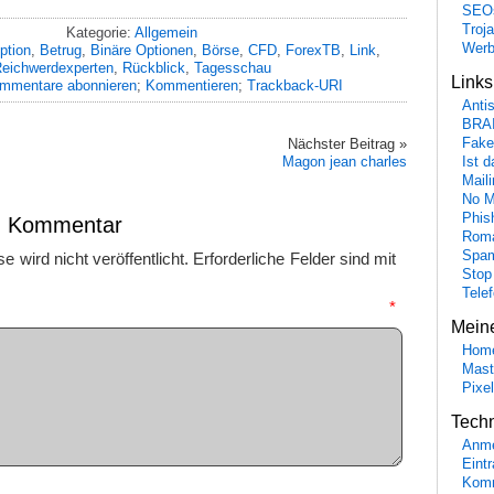
SEO
Troj
Kategorie:
Allgemein
Wer
ption
,
Betrug
,
Binäre Optionen
,
Börse
,
CFD
,
ForexTB
,
Link
,
eichwerdexperten
,
Rückblick
,
Tagesschau
Link
mmentare abonnieren
;
Kommentieren
;
Trackback-URI
Anti
BRA
Nächster Beitrag »
Fake
Magon jean charles
Ist 
Maili
No M
Phis
en Kommentar
Roma
Spa
 wird nicht veröffentlicht.
Erforderliche Felder sind mit
Stop
Tele
mmentar
*
Mein
Hom
Mast
Pixe
Tech
Anme
Eint
Komm