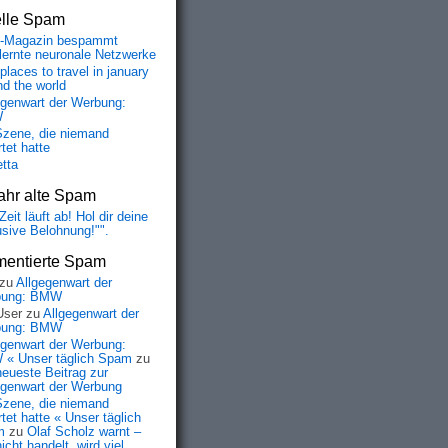
elle Spam
-Magazin bespammt
lernte neuronale Netzwerke
places to travel in january
nd the world
egenwart der Werbung:
W
Szene, die niemand
tet hatte
etta
ahr alte Spam
Zeit läuft ab! Hol dir deine
usive Belohnung!"".
entierte Spam
zu
Allgegenwart der
bung: BMW
User
zu
Allgegenwart der
bung: BMW
egenwart der Werbung:
« Unser täglich Spam
zu
neueste Beitrag zur
egenwart der Werbung
Szene, die niemand
tet hatte « Unser täglich
m
zu
Olaf Scholz warnt –
icht handelt, wird viel