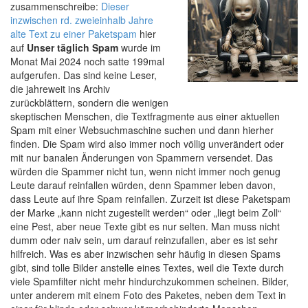
zusammenschreibe:
Dieser
inzwischen rd. zweieinhalb Jahre
alte Text zu einer Paketspam
hier
auf
Unser täglich Spam
wurde im
Monat Mai 2024 noch satte 199mal
aufgerufen. Das sind keine Leser,
die jahreweit ins Archiv
zurückblättern, sondern die wenigen
skeptischen Menschen, die Textfragmente aus einer aktuellen
Spam mit einer Websuchmaschine suchen und dann hierher
finden. Die Spam wird also immer noch völlig unverändert oder
mit nur banalen Änderungen von Spammern versendet. Das
würden die Spammer nicht tun, wenn nicht immer noch genug
Leute darauf reinfallen würden, denn Spammer leben davon,
dass Leute auf ihre Spam reinfallen. Zurzeit ist diese Paketspam
der Marke „kann nicht zugestellt werden“ oder „liegt beim Zoll“
eine Pest, aber neue Texte gibt es nur selten. Man muss nicht
dumm oder naiv sein, um darauf reinzufallen, aber es ist sehr
hilfreich. Was es aber inzwischen sehr häufig in diesen Spams
gibt, sind tolle Bilder anstelle eines Textes, weil die Texte durch
viele Spamfilter nicht mehr hindurchzukommen scheinen. Bilder,
unter anderem mit einem Foto des Paketes, neben dem Text in