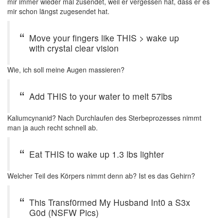
mir immer wieder mal zusendet, weil er vergessen hat, dass er es
mir schon längst zugesendet hat.
Move your fingers like THIS > wake up
with crystal clear vision
Wie, ich soll meine Augen massieren?
Add THIS to your water to melt 57lbs
Kaliumcynanid? Nach Durchlaufen des Sterbeprozesses nimmt
man ja auch recht schnell ab.
Eat THIS to wake up 1.3 lbs lighter
Welcher Teil des Körpers nimmt denn ab? Ist es das Gehirn?
This Transf0rmed My Husband Int0 a S3x
G0d (NSFW Pics)