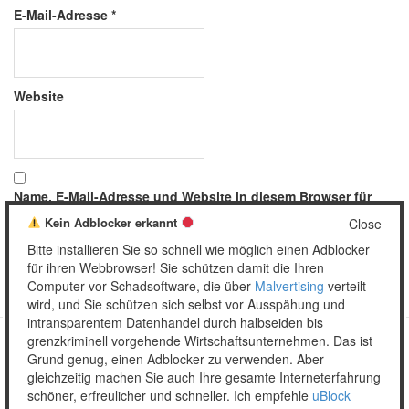
E-Mail-Adresse
*
Website
Name, E-Mail-Adresse und Website in diesem Browser für
meinen nächsten Kommentar speichern.
Kein Adblocker erkannt
Close
Bitte installieren Sie so schnell wie möglich einen Adblocker
für ihren Webbrowser! Sie schützen damit die Ihren
Computer vor Schadsoftware, die über
Malvertising
verteilt
wird, und Sie schützen sich selbst vor Ausspähung und
intransparentem Datenhandel durch halbseiden bis
grenzkriminell vorgehende Wirtschaftsunternehmen. Das ist
Grund genug, einen Adblocker zu verwenden. Aber
Copyright © 2026 Unser täglich Spam.
gleichzeitig machen Sie auch Ihre gesamte Interneterfahrung
Mobile
WordPress Theme by themehall.com
schöner, erfreulicher und schneller. Ich empfehle
uBlock