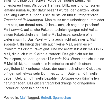
einer für blinde oder schwer körperbehinderte Menschen
unlesbaren Form. Als ob bei Hermes, DHL, ups und Konsorten
jemand rumsäße, der dafür bezahlt würde, den ganzen lieben
Tag lang Pakete auf den Tisch zu stellen und zu fotografieren.
Traumberuf Paketfotograf
. Man muss nicht unbedingt dumm oder
naiv sein, um darauf reinzufallen… ach, ich sagte es ja schon!
Fallt
niemals
auf solche Paketbenachrichtigungen rein! Auf so
einem Paketschein steht keine Mailadresse, sondern eine
Lieferanschrift. Das Paket wird ja auch nicht mit einer E-Mail
zugestellt. Ihr kriegt deshalb auch keine Mail, wenn es ein
Problem mit einem Paket gibt. Und vor allem: Klickt niemals in E-
Mail, die euch zum Klicken auffordert! Das gilt nicht nur für
Paketspam, sondern generell für
jede Mail
. Wenn ihr nicht in eine
E-Mail klickt, kann euch kein Krimineller so einfach einen
vergifteten Link unterschieben, der euch nach einem Klick dazu
bringen soll, etwas sehr Dummes zu tun: Daten an Kriminelle
geben, Geld an Kriminelle bezahlen, Software von Kriminellen
herunterladen. Das gilt
erst recht
bei drängelnd dringenden
Formulierungen in einer Mail.
Posted in:
Mail
Tagged:
Betreff
,
Spamschau