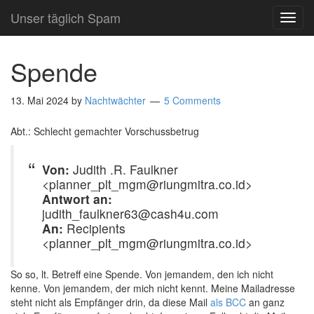
Unser täglich Spam
TOG
NAVI
Spende
13. Mai 2024
by
Nachtwächter
5 Comments
Abt.: Schlecht gemachter Vorschussbetrug
Von:
Judith .R. Faulkner
<planner_plt_mgm@riungmitra.co.id>
Antwort an:
judith_faulkner63@cash4u.com
An:
Recipients
<planner_plt_mgm@riungmitra.co.id>
So so, lt. Betreff eine Spende. Von jemandem, den ich nicht
kenne. Von jemandem, der mich nicht kennt. Meine Mailadresse
steht nicht als Empfänger drin, da diese Mail
als BCC
an ganz