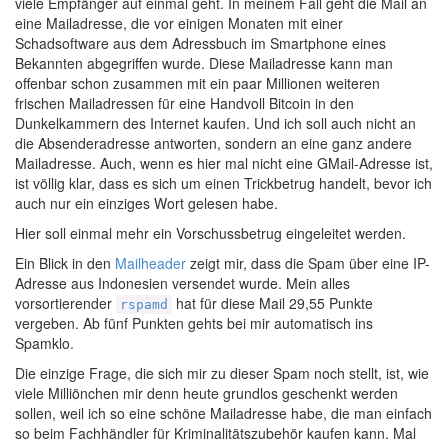
viele Empfänger auf einmal geht. In meinem Fall geht die Mail an
eine Mailadresse, die vor einigen Monaten mit einer
Schadsoftware aus dem Adressbuch im Smartphone eines
Bekannten abgegriffen wurde. Diese Mailadresse kann man
offenbar schon zusammen mit ein paar Millionen weiteren
frischen Mailadressen für eine Handvoll Bitcoin in den
Dunkelkammern des Internet kaufen. Und ich soll auch nicht an
die Absenderadresse antworten, sondern an eine ganz andere
Mailadresse. Auch, wenn es hier mal nicht eine GMail-Adresse ist,
ist völlig klar, dass es sich um einen Trickbetrug handelt, bevor ich
auch nur ein einziges Wort gelesen habe.
Hier soll einmal mehr ein Vorschussbetrug eingeleitet werden.
Ein Blick in den
Mailheader
zeigt mir, dass die Spam über eine IP-
Adresse aus Indonesien versendet wurde. Mein alles
vorsortierender
hat für diese Mail 29,55 Punkte
rspamd
vergeben. Ab fünf Punkten gehts bei mir automatisch ins
Spamklo.
Die einzige Frage, die sich mir zu dieser Spam noch stellt, ist, wie
viele Milliönchen mir denn heute grundlos geschenkt werden
sollen, weil ich so eine schöne Mailadresse habe, die man einfach
so beim Fachhändler für Kriminalitätszubehör kaufen kann. Mal