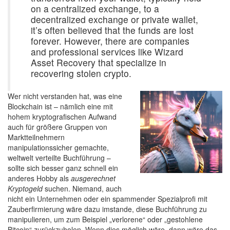
on a centralized exchange, to a
decentralized exchange or private wallet,
it’s often believed that the funds are lost
forever. However, there are companies
and professional services like Wizard
Asset Recovery that specialize in
recovering stolen crypto.
Wer nicht verstanden hat, was eine
Blockchain ist – nämlich eine mit
hohem kryptografischen Aufwand
auch für größere Gruppen von
Marktteilnehmern
manipulationssicher gemachte,
weltwelt verteilte Buchführung –
sollte sich besser ganz schnell ein
anderes Hobby als
ausgerechnet
Kryptogeld
suchen. Niemand, auch
nicht ein Unternehmen oder ein spammender Spezialprofi mit
Zauberfirmierung wäre dazu imstande, diese Buchführung zu
manipulieren, um zum Beispiel „verlorene“ oder „gestohlene
Bitcoin“ zurückzuholen. Wenn dies möglich wäre, dann wäre das