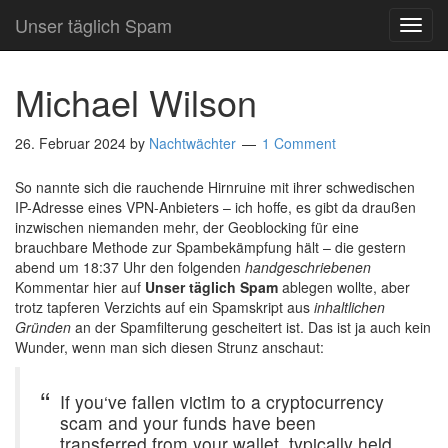
Unser täglich Spam
TOG
NAVI
Michael Wilson
26. Februar 2024
by
Nachtwächter
1 Comment
So nannte sich die rauchende Hirnruine mit ihrer schwedischen
IP-Adresse eines VPN-Anbieters – ich hoffe, es gibt da draußen
inzwischen niemanden mehr, der Geoblocking für eine
brauchbare Methode zur Spambekämpfung hält – die gestern
abend um 18:37 Uhr den folgenden
handgeschriebenen
Kommentar hier auf
Unser täglich Spam
ablegen wollte, aber
trotz tapferen Verzichts auf ein Spamskript aus
inhaltlichen
Gründen
an der Spamfilterung gescheitert ist. Das ist ja auch kein
Wunder, wenn man sich diesen Strunz anschaut:
If you‘ve fallen victim to a cryptocurrency
scam and your funds have been
transferred from your wallet, typically held