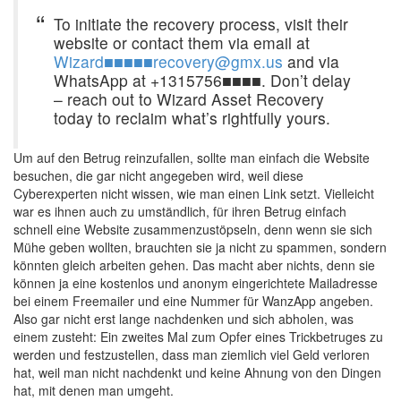
To initiate the recovery process, visit their
website or contact them via email at
Wizard■■■■■recovery@gmx.us
and via
WhatsApp at +1315756■■■■. Don’t delay
– reach out to Wizard Asset Recovery
today to reclaim what’s rightfully yours.
Um auf den Betrug reinzufallen, sollte man einfach die Website
besuchen, die gar nicht angegeben wird, weil diese
Cyberexperten nicht wissen, wie man einen Link setzt. Vielleicht
war es ihnen auch zu umständlich, für ihren Betrug einfach
schnell eine Website zusammenzustöpseln, denn wenn sie sich
Mühe geben wollten, brauchten sie ja nicht zu spammen, sondern
könnten gleich arbeiten gehen. Das macht aber nichts, denn sie
können ja eine kostenlos und anonym eingerichtete Mailadresse
bei einem Freemailer und eine Nummer für WanzApp angeben.
Also gar nicht erst lange nachdenken und sich abholen, was
einem zusteht: Ein zweites Mal zum Opfer eines Trickbetruges zu
werden und festzustellen, dass man ziemlich viel Geld verloren
hat, weil man nicht nachdenkt und keine Ahnung von den Dingen
hat, mit denen man umgeht.