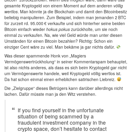
gesamte Kryptogeld von einem Moment auf dem anderen
völlig
wertlos
. Man könnte ja die Blockchain und damit den Bitcoinbesitz
beliebig manipulieren. Zum Beispiel, indem man jemanden 2 BTC
für zurzeit rd. 95.000 € verkaufte und sich hinterher seine beiden
Bitcoin einfach wieder
hokus pokus
zurückholte, um sie noch
einmal zu verkaufen. Na, wie viel Geld würde man unter diesen
Umständen für einen Bitcoin bezahlen? Richtig: Schon ein
einziger Cent wäre zu viel. Man bekäme ja gar nichts dafür.
Was dieser spammende Honk von „Magiers
Vermögenswertrückholung“ in seiner Kommentarspam behauptet,
ist also nichts anderes, als dass es sich beim Kryptogeld gar nicht
um Vermögenswerte handele, weil Kryptogeld völlig wertlos ist.
Da hat schon einmal einen erheblichen satirischen Liebreiz.
Die „Zielgruppe“ dieses Betrügers kann darüber allerdings nicht
lachen. Dafür müsste man ja den Witz verstehen.
If you find yourself in the unfortunate
situation of being scammed by a
fraudulent investment company in the
crypto space, don’t hesitate to contact