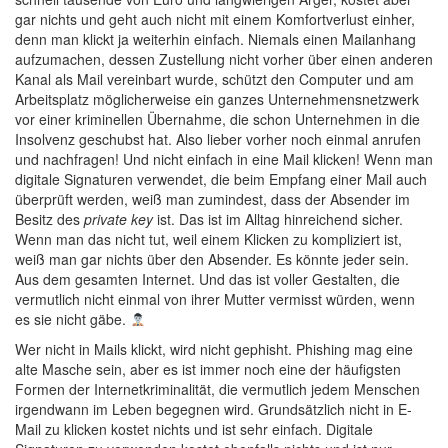
gar nichts und geht auch nicht mit einem Komfortverlust einher,
denn man klickt ja weiterhin einfach. Niemals einen Mailanhang
aufzumachen, dessen Zustellung nicht vorher über einen anderen
Kanal als Mail vereinbart wurde, schützt den Computer und am
Arbeitsplatz möglicherweise ein ganzes Unternehmensnetzwerk
vor einer kriminellen Übernahme, die schon Unternehmen in die
Insolvenz geschubst hat. Also lieber vorher noch einmal anrufen
und nachfragen! Und nicht einfach in eine Mail klicken! Wenn man
digitale Signaturen verwendet, die beim Empfang einer Mail auch
überprüft werden, weiß man zumindest, dass der Absender im
Besitz des
private key
ist. Das ist im Alltag hinreichend sicher.
Wenn man das nicht tut, weil einem Klicken zu kompliziert ist,
weiß man gar nichts über den Absender. Es könnte jeder sein.
Aus dem gesamten Internet. Und das ist voller Gestalten, die
vermutlich nicht einmal von ihrer Mutter vermisst würden, wenn
es sie nicht gäbe.
Wer nicht in Mails klickt, wird nicht gephisht. Phishing mag eine
alte Masche sein, aber es ist immer noch eine der häufigsten
Formen der Internetkriminalität, die vermutlich jedem Menschen
irgendwann im Leben begegnen wird. Grundsätzlich nicht in E-
Mail zu klicken kostet nichts und ist sehr einfach. Digitale