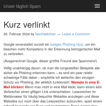
Unser täglich Spam
TOG
NAVI
Kurz verlinkt
26. Februar 2024
by
Nachtwächter
Leave a Comment
Google veranstaltet zurzeit ein
lustiges Phishing-Quiz
, um ein
bisschen mehr Kompetenz in der Erkennung betrügerischer Mail
zu verbreiten.
(Ausgerechnet Google, dieser größte Freund des Spammers!)
Völlig unabhängig davon, ob man die vorgestellten Beispiele alle
sicher als Phishing erkennen kann – es sind ein paar relativ
schwierige Fälle dabei – empfehle ich weiterhin den einzigen
Schutz vor Phishing, der wirklich funktioniert:
Niemals in eine E-
Mail klicken!
Wenn man nicht in eine Mail klickt, kann einem kein
Verbrecher einen giftigen Link unterschieben. Lesezeichen im
Webbrowser für häufig besuchte Websites anzulegen und diese
Websites nur noch über das Lesezeichen aufzurufen, spart einem
schnell tausende von Euro und langwierigen Ärger, kostet aber