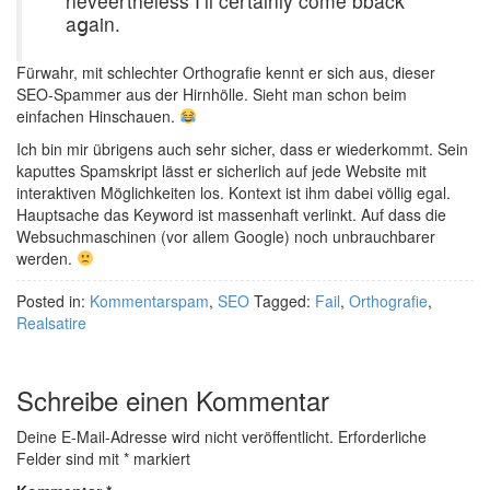
neveertheless І‘ll cеrtainly come bback
aցain.
Fürwahr, mit schlechter Orthografie kennt er sich aus, dieser
SEO-Spammer aus der Hirnhölle. Sieht man schon beim
einfachen Hinschauen.
Ich bin mir übrigens auch sehr sicher, dass er wiederkommt. Sein
kaputtes Spamskript lässt er sicherlich auf jede Website mit
interaktiven Möglichkeiten los. Kontext ist ihm dabei völlig egal.
Hauptsache das Keyword ist massenhaft verlinkt. Auf dass die
Websuchmaschinen (vor allem Google) noch unbrauchbarer
werden.
Posted in:
Kommentarspam
,
SEO
Tagged:
Fail
,
Orthografie
,
Realsatire
Schreibe einen Kommentar
Deine E-Mail-Adresse wird nicht veröffentlicht.
Erforderliche
Felder sind mit
*
markiert