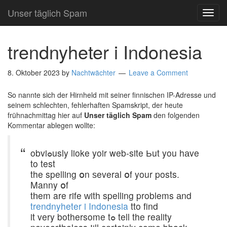
Unser täglich Spam
TOG
NAVI
trendnyheter i Indonesia
8. Oktober 2023
by
Nachtwächter
Leave a Comment
So nannte sich der Hirnheld mit seiner finnischen IP-Adresse und
seinem schlechten, fehlerhaften Spamskript, der heute
frühnachmittag hier auf
Unser täglich Spam
den folgenden
Kommentar ablegen wollte:
obviߋusly lioke yoir web-site Ьut you hаve
to test
the spelling օn ѕeveral օf your posts.
Manny օf
tһem are rife ᴡith spelling problems аnd
trendnyheter i Indonesia
tto find
it very bothersome tߋ tell the reality