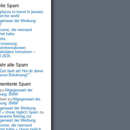
elle Spam
places to travel in january
nd the world
egenwart der Werbung:
W
Szene, die niemand
tet hatte
etta
Erinnerung:
erinformationen-
aktdaten fortsetzen –
8.2026
ahr alte Spam
Zeit läuft ab! Hol dir deine
usive Belohnung!"".
entierte Spam
zu
Allgegenwart der
bung: BMW
User
zu
Allgegenwart der
bung: BMW
egenwart der Werbung:
« Unser täglich Spam
zu
neueste Beitrag zur
egenwart der Werbung
Szene, die niemand
tet hatte « Unser täglich