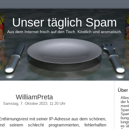
Unser täglich Spam
Aus dem Internet frisch auf den Tisch. Köstlich und aromatisch.
Über
WilliamPreta
Alle
der 
Samstag, 7. Oktober 2023, 11:20 Uhr
men­t
Spam
Spam
bung
Enthirnungsrest mit seiner IP-Adresse aus dem schönen,
lungs
d seinem schlecht programmierten, fehlerhaften
es ü