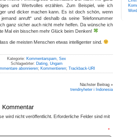
Eint
iges und Wertvolles erzählen. Zum Beispiel, wie ich
Komm
Word
ger und dicker machen kann. Es ist doch schön, wenn
r jemand anruft“ und deshalb da seine Telefonnummer
ich ganz sicher auch nicht mehr helfen. Da wünsche ich
ste Mal ein bisschen mehr Glück beim Denken!
 dass die meisten Menschen etwas intelligenter sind.
Kategorie:
Kommentarspam
,
Sex
Schlagwörter:
Dating
,
Ungarn
mmentare abonnieren
;
Kommentieren
;
Trackback-URI
Nächster Beitrag »
trendnyheter i Indonesia
en Kommentar
 wird nicht veröffentlicht.
Erforderliche Felder sind mit
mmentar
*