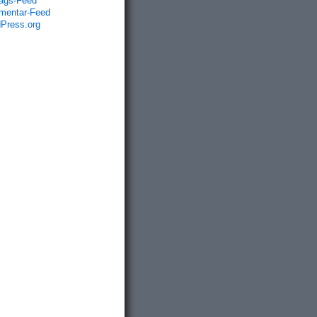
rags-Feed
entar-Feed
Press.org