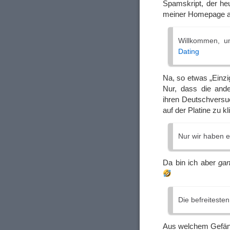
Spamskript, der h
meiner Homepage ab
Willkommen, u
Dating
Na, so etwas „Einzi
Nur, dass die and
ihren Deutschversuc
auf der Platine zu k
Nur wir haben e
Da bin ich aber
gan
Die befreiteste
Aus welchem Gefäng