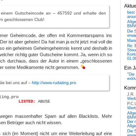
Aktu
best 
t einem Gutscheincode an – 457592 und erhalte den
arou
m geschlossenen Club!
Allg
BM
Die 
imer Geheimcode, der offen mit Kommentarspams ins
erwar
Mari
er ist aber geheim! Da hat man ja echt jetzt mal voll die
Re: 
 so ein geheimes Geheimgeheimnis kennt und deshalb in
Steu
elcher richtig guter Gutscheine kommt. Ja, wenn ich so
Kont
01.0
ich durchaus, dass der Autor in einem „geschlossenen
at er seine Medikamente nicht genommen.
Ein J
"Die 
exkl
Sie bei uns auf –
http://www.rudating.pro
Komm
J.R.
ting.pro

Wer
www.rudating.pro	
LISTED:
 ABUSE

P.C.
Wer
Allg
wegen massenhafter Spam auf allen Blacklists. Mehr
BMW 
Der 
en Betrüger auch nicht wissen.
Allg
Die 
 sich (im Moment) nicht um eine Weiterleitung auf eine
erwar