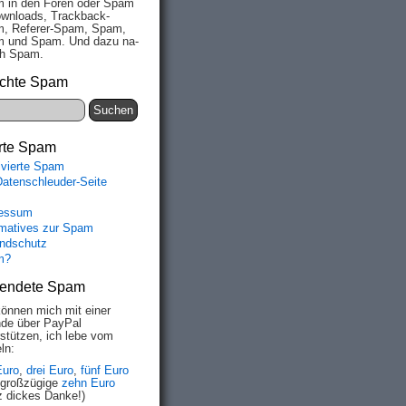
 in den Fo­ren oder Spam
wn­loads, Track­back-
, Re­fe­rer-Spam, Spam,
 und Spam. Und da­zu na­
ich Spam.
chte Spam
rte Spam
ivierte Spam
Datenschleuder-Seite
essum
rmatives zur Spam
ndschutz
m?
endete Spam
können mich mit einer
de über PayPal
rstützen, ich lebe vom
ln:
Euro
,
drei Euro
,
fünf Euro
 großzügige
zehn Euro
z dickes Danke!)