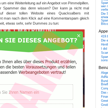
n um eine Weiterleitung auf ein Angebot von Pimmelpillen.
Spa
wer n
er Spammer das denn wissen? Der kann ja nicht mal
verli
Auf dieser tollen Website eines Quacksalbers mit
Die 
erwar
mt man nach dem Klick auf eine Kommentarspam gleich
Spa
eit, etwas sehr, sehr Dummes zu tun:
Bitc
Appet
419.
Die 
Hirn
I did
Scam
Spam
sons
Bein
Abge
AdN
Bund
Brie
Comp
Das 
Fina
Gewi
Gnob