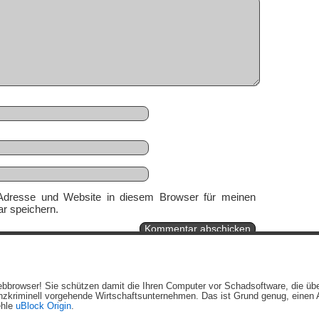
Adresse und Website in diesem Browser für meinen
r speichern.
Ein genussvolles Blog von
Elias Schwerdtfeger
(
Lizenz
,
Datenschutzerklärun
 Webbrowser! Sie schützen damit die Ihren Computer vor Schadsoftware, die üb
Beiträge (RSS)
und
Kommentare (RSS)
.
zkriminell vorgehende Wirtschaftsunternehmen. Das ist Grund genug, einen A
ehle
uBlock Origin
.