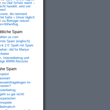
m
zu
Olaf Scholz warnt –
icht handelt, wird viel
eren!
Szene, die niemand
tet hatte « Unser täglich
m
zu
Betrüger nutzen
oin-Höhenflug
itliche Spam
bitten us.com
erste Spam (englisch)
fick 2.0: Spaß mit Spam
 what i did for Mariya
baiter
, Internetbetrug und
tige WWW Abzocke
ahe Spam
speist
auseam
eswehrfragebogen im
fkasten?
uterbetrug
geht so gar nicht!
nzparasiten
nnspiele
belmatsch