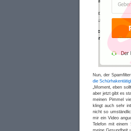
Nun, der Spamfilter
die Schürhakentätigk
„Moment, eben soll
aber jetzt gibt es s
meinen Pimmel vi
klingt auch sehr i
nicht so umständli
mir ein Video ang
Telefon mit einem
meine Gesundheit u