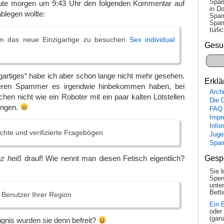
Spam
eute morgen um 9:43 Uhr den folgenden Kommentar auf
in Do
legen wollte:
Spam
Spam
tür­l
m das neue Einzigartige zu besuchen
Sex individual
Gesu
gartiges“ habe ich aber schon lange nicht mehr gesehen.
Erklä
eren Spammer es irgendwie hinbekommen haben, bei
Arch
hen nicht wie ein Roboter mit ein paar kalten Lötstellen
Die 
lingen.
FAQ
Impr
Info
chte und verifizierte Fragebögen
Juge
Spa
Gesp
z heiß
drauf! Wie nennt man diesen Fetisch eigentlich?
Sie 
Spen
unte
Bette
n Benutzer Ihrer Region
Ein 
oder
(gan
nis wurden sie denn befreit?