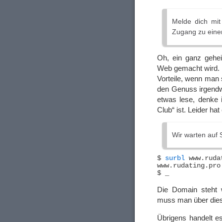
Melde dich mi
Zugang zu eine
Oh, ein ganz gehe
Web gemacht wird. D
Vorteile, wenn man
den Genuss irgendw
etwas lese, denke 
Club“ ist. Leider h
Wir warten auf 
$ 
surbl
 www.ruda
Die Domain steht 
muss man über dies
Übrigens handelt es