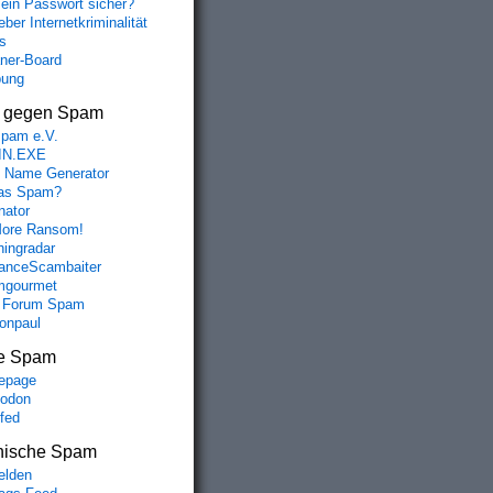
mein Passwort sicher?
ber Internetkriminalität
s
aner-Board
bung
s gegen Spam
spam e.V.
IN.EXE
 Name Generator
das Spam?
nator
ore Ransom!
hingradar
nceScambaiter
mgourmet
 Forum Spam
fonpaul
e Spam
epage
odon
lfed
nische Spam
lden