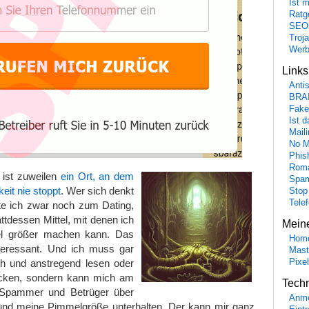
Ist 
Ratge
SEO
Troj
Wer
Link
Anti
BRA
Fake
Ist 
Maili
No M
Phis
Roma
 ist zuweilen
ein Ort, an dem
Spa
eit nie stoppt
. Wer sich denkt
Stop
Tele
te ich zwar noch zum Dating,
tattdessen Mittel, mit denen ich
Mein
el größer machen kann. Das
Hom
nteressant. Und ich muss gar
Mast
ch und anstregend lesen oder
Pixe
ucken, sondern kann mich am
Tech
 Spammer und Betrüger über
Anme
nd meine Pimmelgröße unterhalten. Der kann mir ganz