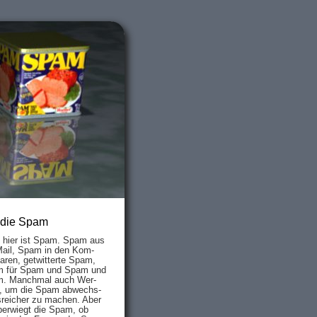
 die Spam
s hier ist Spam. Spam aus
Mail, Spam in den Kom­
aren, ge­twit­ter­te Spam,
 für Spam und Spam und
. Manch­mal auch Wer­
, um die Spam ab­wechs­
­reich­er zu mach­en. Aber
ber­wiegt die Spam, ob