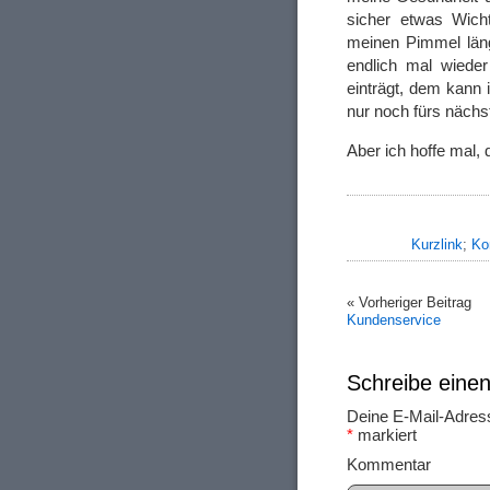
sicher etwas Wicht
meinen Pimmel län
endlich mal wiede
einträgt, dem kann 
nur noch fürs näch
Aber ich hoffe mal,
Kurzlink
;
Ko
« Vorheriger Beitrag
Kunԁеnѕеrviϲе
Schreibe ein
Deine E-Mail-Adresse
*
markiert
Ko