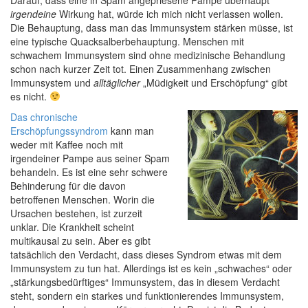
Darauf, dass eine in Spam angepriesene Pampe überhaupt
irgendeine
Wirkung hat, würde ich mich nicht verlassen wollen.
Die Behauptung, dass man das Immunsystem stärken müsse, ist
eine typische Quacksalberbehauptung. Menschen mit
schwachem Immunsystem sind ohne medizinische Behandlung
schon nach kurzer Zeit tot. Einen Zusammenhang zwischen
Immunsystem und
alltäglicher
„Müdigkeit und Erschöpfung“ gibt
es nicht.
Das chronische
Erschöpfungssyndrom
kann man
weder mit Kaffee noch mit
irgendeiner Pampe aus seiner Spam
behandeln. Es ist eine sehr schwere
Behinderung für die davon
betroffenen Menschen. Worin die
Ursachen bestehen, ist zurzeit
unklar. Die Krankheit scheint
multikausal zu sein. Aber es gibt
tatsächlich den Verdacht, dass dieses Syndrom etwas mit dem
Immunsystem zu tun hat. Allerdings ist es kein „schwaches“ oder
„stärkungsbedürftiges“ Immunsystem, das in diesem Verdacht
steht, sondern ein starkes und funktionierendes Immunsystem,