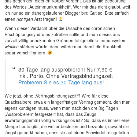
das gegen den eigenen Körper vorgeht. Das ist die Bedeutung
des Wortes „Autoimmunkrankheit“. Wer mir das nicht glaubt, weil
ich nur so ein dahergelaufener Blogger bin: Gut so! Bitte einfach
einen
richtigen
Arzt fragen!
Wenn dieser Verdacht über die Ursache des chronischen
Erschöpfungssyndroms zutreffen sollte und man dieses aus
zurzeit völlig unbekannten Gründen fehlgeleitete Immunsystem
wirklich
stärken würde, dann würde man damit die Krankheit
sogar verschlimmern.
30 Tage lang ausprobieren! Nur 7,90 €
inkl. Porto. Ohne Vertragsbindungszeit
Probieren Sie es 30 Tage lang aus!
Wie jetzt, ohne „Vertragsbindungszeit“? Wird für diese
Quacksalberei etwa ein längerfristiger Vertrag gemacht, den man
eigens kündigen muss, wenn man nach den dreißig Tagen
„Ausprobieren“ festgestellt hat, dass das Zeugs
erwartungsgemäß völlig wirkungslos ist? So, dass es immer eine
Menge Leute gibt, die weiter bestellen und bezahlen, obwohl sie
längst gemerkt haben, dass sie auf einen Schwindel reingefallen