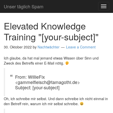
Unser täglich Spam
TOG
NAVI
Elevated Knowledge
Training "[your-subject]"
30. Oktober 2022
by
Nachtwächter
Leave a Comment
Ich glaube, da hat mal jemand etwas Wissen über Sinn und
Zweck des Betreffs einer E-Mail nötig.
From: WillieFix
<gammelfleisch@tamagothi.de>
Subject: [your-subject]
Oh, ich schreibe mir selbst. Und dann schreibe ich nicht einmal in
den Betreff rein, warum ich mir selbst schreibe.