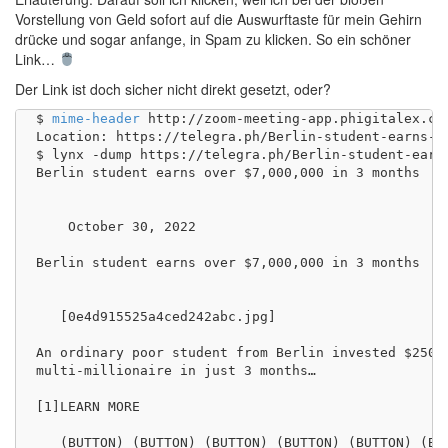
Vorstellung von Geld sofort auf die Auswurftaste für mein Gehirn
drücke und sogar anfange, in Spam zu klicken. So ein schöner
Link…
Der Link ist doch sicher nicht direkt gesetzt, oder?
$ 
mime-header
 http://zoom-meeting-app.phigitalex.co
Location: https://telegra.ph/Berlin-student-earns-ov
$ lynx -dump https://telegra.ph/Berlin-student-earns
Berlin student earns over $7,000,000 in 3 months

    October 30, 2022

Berlin student earns over $7,000,000 in 3 months

   [0e4d915525a4ced242abc.jpg]

An ordinary poor student from Berlin invested $250 o
multi-millionaire in just 3 months…

[1]LEARN MORE

   (BUTTON) (BUTTON) (BUTTON) (BUTTON) (BUTTON) (BUT