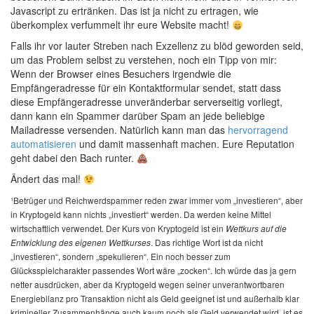
Javascript zu ertränken. Das ist ja nicht zu ertragen, wie
überkomplex verfummelt ihr eure Website macht!
Falls ihr vor lauter Streben nach Exzellenz zu blöd geworden seid,
um das Problem selbst zu verstehen, noch ein Tipp von mir:
Wenn der Browser eines Besuchers irgendwie die
Empfängeradresse für ein Kontaktformular sendet, statt dass
diese Empfängeradresse unveränderbar serverseitig vorliegt,
dann kann ein Spammer darüber Spam an jede beliebige
Mailadresse versenden. Natürlich kann man das
hervorragend
automatisieren
und damit massenhaft machen. Eure Reputation
geht dabei den Bach runter.
Ändert das mal!
¹Betrüger und Reichwerdspammer reden zwar immer vom „investieren“, aber
in Kryptogeld kann nichts „investiert“ werden. Da werden keine Mittel
wirtschaftlich verwendet. Der Kurs von Kryptogeld ist ein
Wettkurs auf die
. Das richtige Wort ist da nicht
Entwicklung des eigenen Wettkurses
„investieren“, sondern „spekulieren“. Ein noch besser zum
Glücksspielcharakter passendes Wort wäre „zocken“. Ich würde das ja gern
netter ausdrücken, aber da Kryptogeld wegen seiner unverantwortbaren
Energiebilanz pro Transaktion nicht als Geld geeignet ist und außerhalb klar
krimineller Zusammenhänge auch kaum noch als Geld verwendet wird, ist es