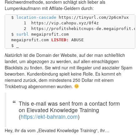
Reichwerdmethode, sondern schlägt sich lieber als
Lumpenkaufmann mit Affilate-Geldern durch:
$ 
location-cascade
 https://tinyurl.com/2p6cm7ux

     1	https://vip.cahopu.xyz/0f4z

     2	https://profitshebitcnups-de.megaiprofit.com/?session=d23e17ccade84eb19d87d006795f69d4&aff_id=11006&fpp=1&pixelsettings=vip.cahopu.xyz%2Ffbp%3Fev%3D%7Bev%7D%26pixel%3D%7Bpixel%7D

$ 
surbl
 megaiprofit.com

megaiprofit.com	
LISTED:
 ABUSE

Natürlich
ist die Domain der Website, auf der man schließlich
landet, um abgezogen zu werden, auf allen einschlägigen
Blacklists zu finden. Sie wird nur mit illegaler und asozialer Spam
beworben. Kundenbindung spielt keine Rolle. Es kommt eh
niemand zurück, dem mindestens 250 Dollar mit einem
Trickbetrug abgenommen wurden.
This e-mail was sent from a contact form
on Elevated Knowledge Training
(
https://ekt-bahrain.com
)
Hey, ihr da vom „Elevated Knowledge Training“, ihr…