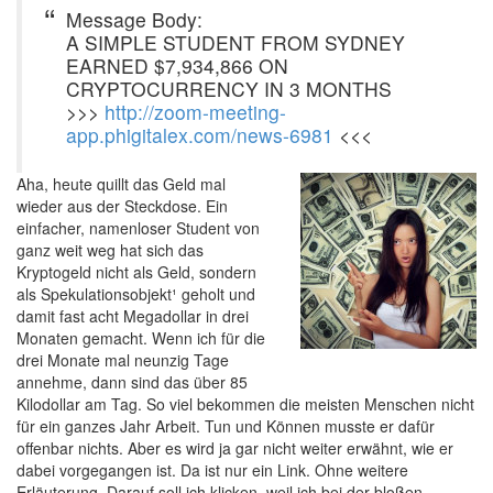
Message Body:
A SIMPLE STUDENT FROM SYDNEY
EARNED $7,934,866 ON
CRYPTOCURRENCY IN 3 MONTHS
>>>
http://zoom-meeting-
app.phigitalex.com/news-6981
<<<
Aha, heute quillt das Geld mal
wieder aus der Steckdose. Ein
einfacher, namenloser Student von
ganz weit weg hat sich das
Kryptogeld nicht als Geld, sondern
als Spekulationsobjekt¹ geholt und
damit fast acht Megadollar in drei
Monaten gemacht. Wenn ich für die
drei Monate mal neunzig Tage
annehme, dann sind das über 85
Kilodollar am Tag. So viel bekommen die meisten Menschen nicht
für ein ganzes Jahr Arbeit. Tun und Können musste er dafür
offenbar nichts. Aber es wird ja gar nicht weiter erwähnt, wie er
dabei vorgegangen ist. Da ist nur ein Link. Ohne weitere
Erläuterung. Darauf soll ich klicken, weil ich bei der bloßen