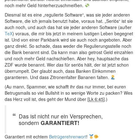
noch mehr Geld hinterherzuschmeißen.
Diesmal ist es eine „regulierte Software“, was sie jeder anderen
Software, die ich jemals benutzt habe, voraus hat. „Seriös“ ist sie
auch noch, und auch das hat sie jeder anderen Software (außer
TeX
) voraus, die mir bis jetzt in meinem lustigen Leben begegnet
ist. Und von einer Parkbank wird sie auch noch angeboten. Aber
ganz direkt. So schade, dass weder die Regulierungsstelle noch
die Bank benannt sind. Da kann man also getrost Geld einzahlen
und noch mehr Geld nachschießen. Aber hey, hauptsache das
ZDF wurde benannt. Wer
das
für seriös hält, der ist jetzt schon
überrumpelt. Der glaubt auch, dass Banken Einkommen
garantieren. Und dass Zitronenfalter Bananen falten.
(Au mann, Spammer, wie schafft ihr das nur immer, bei euren
Betrugsmails so viel Bullshit in so wenige Worte zu packen? Wes
das Herz voll ist, des geht der Mund über [
Lk 6:45
].)
Das ist nicht nur ein Versprechen,
sondern
GARANTIERT!
Garantiert mit echtem
Betrügerehrenwort
!