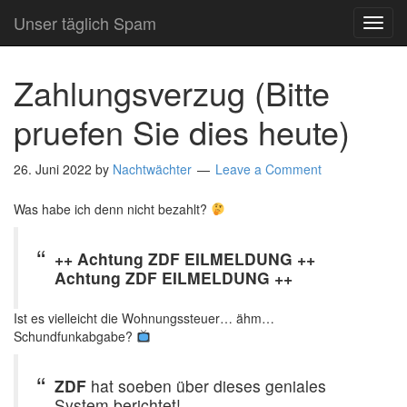
Unser täglich Spam
TOG
NAVI
Zahlungsverzug (Bitte
pruefen Sie dies heute)
26. Juni 2022
by
Nachtwächter
Leave a Comment
Was habe ich denn nicht bezahlt?
++ Achtung ZDF EILMELDUNG ++
Achtung ZDF EILMELDUNG ++
Ist es vielleicht die Wohnungssteuer… ähm…
Schundfunkabgabe?
ZDF
hat soeben über dieses geniales
System berichtet!