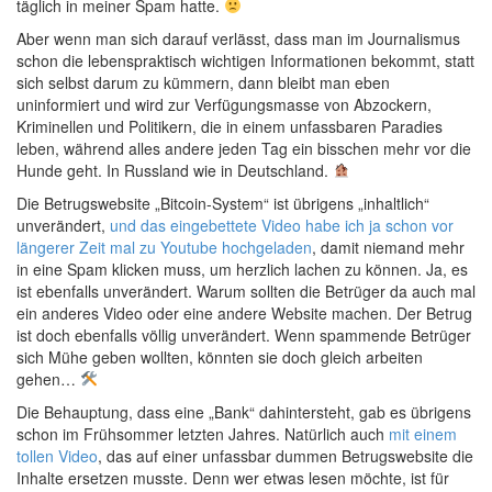
täglich in meiner Spam hatte.
Aber wenn man sich darauf verlässt, dass man im Journalismus
schon die lebenspraktisch wichtigen Informationen bekommt, statt
sich selbst darum zu kümmern, dann bleibt man eben
uninformiert und wird zur Verfügungsmasse von Abzockern,
Kriminellen und Politikern, die in einem unfassbaren Paradies
leben, während alles andere jeden Tag ein bisschen mehr vor die
Hunde geht. In Russland wie in Deutschland.
Die Betrugswebsite „Bitcoin-System“ ist übrigens „inhaltlich“
unverändert,
und das eingebettete Video habe ich ja schon vor
längerer Zeit mal zu Youtube hochgeladen
, damit niemand mehr
in eine Spam klicken muss, um herzlich lachen zu können. Ja, es
ist ebenfalls unverändert. Warum sollten die Betrüger da auch mal
ein anderes Video oder eine andere Website machen. Der Betrug
ist doch ebenfalls völlig unverändert. Wenn spammende Betrüger
sich Mühe geben wollten, könnten sie doch gleich arbeiten
gehen…
Die Behauptung, dass eine „Bank“ dahintersteht, gab es übrigens
schon im Frühsommer letzten Jahres. Natürlich auch
mit einem
tollen Video
, das auf einer unfassbar dummen Betrugswebsite die
Inhalte ersetzen musste. Denn wer etwas lesen möchte, ist für