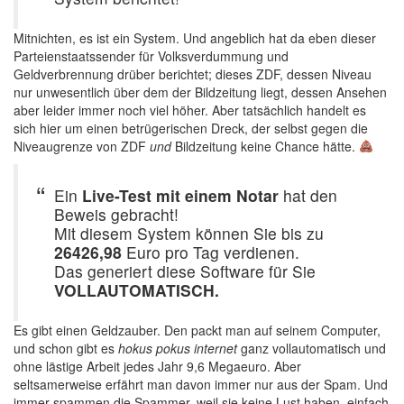
Mitnichten, es ist ein System. Und angeblich hat da eben dieser
Parteienstaatssender für Volksverdummung und
Geldverbrennung drüber berichtet; dieses ZDF, dessen Niveau
nur unwesentlich über dem der Bildzeitung liegt, dessen Ansehen
aber leider immer noch viel höher. Aber tatsächlich handelt es
sich hier um einen betrügerischen Dreck, der selbst gegen die
Niveaugrenze von ZDF
und
Bildzeitung keine Chance hätte.
Ein
Live-Test mit einem Notar
hat den
Beweis gebracht!
Mit diesem System können Sie bis zu
26426,98
Euro pro Tag verdienen.
Das generiert diese Software für Sie
VOLLAUTOMATISCH.
Es gibt einen Geldzauber. Den packt man auf seinem Computer,
und schon gibt es
hokus pokus internet
ganz vollautomatisch und
ohne lästige Arbeit jedes Jahr 9,6 Megaeuro. Aber
seltsamerweise erfährt man davon immer nur aus der Spam. Und
immer spammen die Spammer, weil sie keine Lust haben, einfach