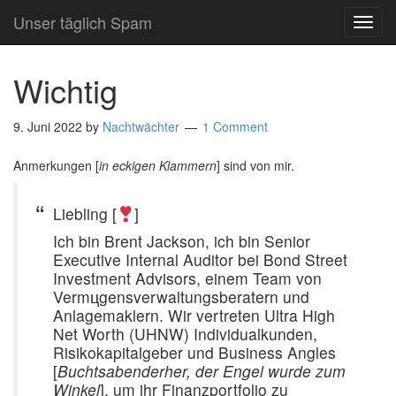
Unser täglich Spam
TOG
NAVI
Wichtig
9. Juni 2022
by
Nachtwächter
1 Comment
Anmerkungen [
in eckigen Klammern
] sind von mir.
Liebling [
]
Ich bin Brent Jackson, ich bin Senior
Executive Internal Auditor bei Bond Street
Investment Advisors, einem Team von
Vermцgensverwaltungsberatern und
Anlagemaklern. Wir vertreten Ultra High
Net Worth (UHNW) Individualkunden,
Risikokapitalgeber und Business Angles
[
Buchtsabenderher, der Engel wurde zum
Winkel
], um ihr Finanzportfolio zu