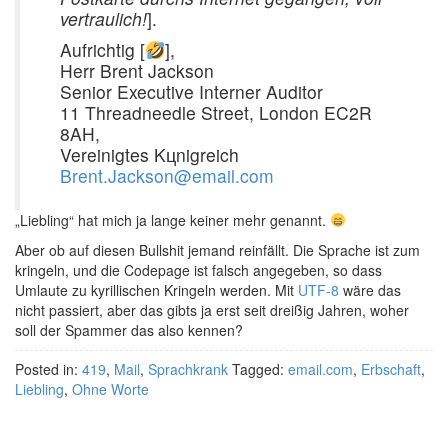
vertraulich!
].
Aufrichtig [
],
Herr Brent Jackson
Senior Executive Interner Auditor
11 Threadneedle Street, London EC2R
8AH,
Vereinigtes Kцnigreich
Brent.Jackson@email.com
„Liebling“ hat mich ja lange keiner mehr genannt.
Aber ob auf diesen Bullshit jemand reinfällt. Die Sprache ist zum
kringeln, und die Codepage ist falsch angegeben, so dass
Umlaute zu kyrillischen Kringeln werden. Mit
UTF-8
wäre das
nicht passiert, aber das gibts ja erst seit dreißig Jahren, woher
soll der Spammer das also kennen?
Posted in:
419
,
Mail
,
Sprachkrank
Tagged:
email.com
,
Erbschaft
,
Liebling
,
Ohne Worte