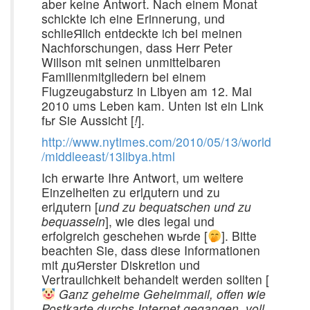
aber keine Antwort. Nach einem Monat
schickte ich eine Erinnerung, und
schlieЯlich entdeckte ich bei meinen
Nachforschungen, dass Herr Peter
Willson mit seinen unmittelbaren
Familienmitgliedern bei einem
Flugzeugabsturz in Libyen am 12. Mai
2010 ums Leben kam. Unten ist ein Link
fьr Sie Aussicht [
!
].
http://www.nytimes.com/2010/05/13/world
/middleeast/13libya.html
Ich erwarte Ihre Antwort, um weitere
Einzelheiten zu erlдutern und zu
erlдutern [
und zu bequatschen und zu
bequasseln
], wie dies legal und
erfolgreich geschehen wьrde [
]. Bitte
beachten Sie, dass diese Informationen
mit дuЯerster Diskretion und
Vertraulichkeit behandelt werden sollten [
Ganz geheime Geheimmail, offen wie
Postkarte durchs Internet gegangen, voll