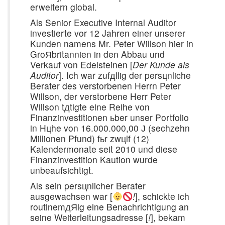
erweitern global.
Als Senior Executive Internal Auditor
investierte vor 12 Jahren einer unserer
Kunden namens Mr. Peter Willson hier in
GroЯbritannien in den Abbau und
Verkauf von Edelsteinen [
Der Kunde als
Auditor
]. Ich war zufдllig der persцnliche
Berater des verstorbenen Herrn Peter
Willson, der verstorbene Herr Peter
Willson tдtigte eine Reihe von
Finanzinvestitionen ьber unser Portfolio
in Hцhe von 16.000.000,00 Ј (sechzehn
Millionen Pfund) fьr zwцlf (12)
Kalendermonate seit 2010 und diese
Finanzinvestition Kaution wurde
unbeaufsichtigt.
Als sein persцnlicher Berater
ausgewachsen war [
!
], schickte ich
routinemдЯig eine Benachrichtigung an
seine Weiterleitungsadresse [
!
], bekam