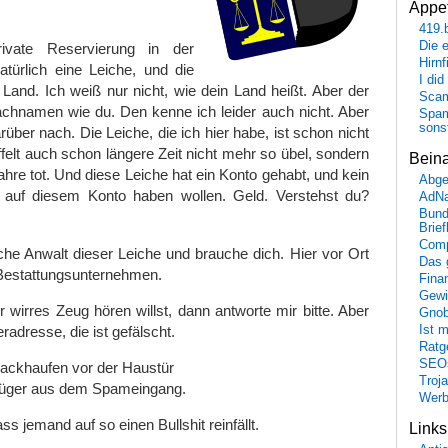
Appet
419.
Die 
ivate Reservierung in der
Hirn
türlich eine Leiche, und die
I did
and. Ich weiß nur nicht, wie dein Land heißt. Aber der
Scam
achnamen wie du. Den kenne ich leider auch nicht. Aber
Spam
sons
rüber nach. Die Leiche, die ich hier habe, ist schon nicht
felt auch schon längere Zeit nicht mehr so übel, sondern
Bein
ahre tot. Und diese Leiche hat ein Konto gehabt, und kein
Abge
 auf diesem Konto haben wollen. Geld. Verstehst du?
AdN
Bund
Brie
Comp
iche Anwalt dieser Leiche und brauche dich. Hier vor Ort
Das 
e Bestattungsunternehmen.
Fina
Gewi
irres Zeug hören willst, dann antworte mir bitte. Aber
Gnob
radresse, die ist gefälscht.
Ist 
Ratge
SEO
Kackhaufen vor der Haustür
Troj
rüger aus dem Spameingang.
Wer
ss jemand auf so einen Bullshit reinfällt.
Link