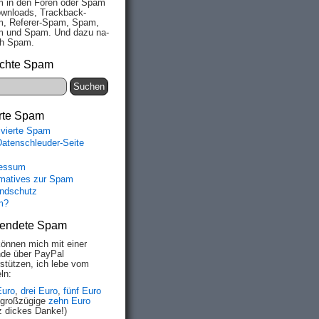
 in den Fo­ren oder Spam
wn­loads, Track­back-
, Re­fe­rer-Spam, Spam,
 und Spam. Und da­zu na­
ich Spam.
chte Spam
rte Spam
ivierte Spam
Datenschleuder-Seite
essum
rmatives zur Spam
ndschutz
m?
endete Spam
können mich mit einer
de über PayPal
rstützen, ich lebe vom
ln:
Euro
,
drei Euro
,
fünf Euro
 großzügige
zehn Euro
z dickes Danke!)