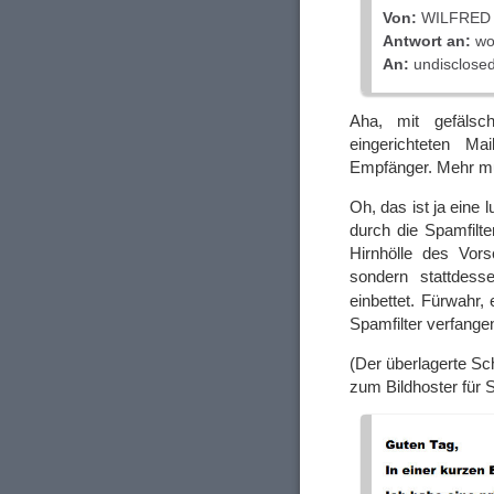
Von:
WILFRED 
Antwort an:
wo
An:
undisclosed-
Aha, mit gefäls
eingerichteten M
Empfänger. Mehr mu
Oh, das ist ja eine 
durch die Spamfilt
Hirnhölle des Vors
sondern stattdes
einbettet. Fürwahr,
Spamfilter verfangen
(Der überlagerte Sc
zum Bildhoster für