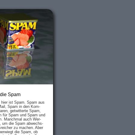
 die Spam
s hier ist Spam. Spam aus
Mail, Spam in den Kom­
aren, ge­twit­ter­te Spam,
 für Spam und Spam und
. Manch­mal auch Wer­
, um die Spam ab­wechs­
­reich­er zu mach­en. Aber
ber­wiegt die Spam, ob