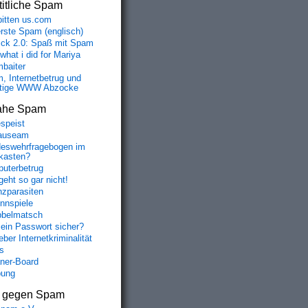
itliche Spam
bitten us.com
erste Spam (englisch)
fick 2.0: Spaß mit Spam
 what i did for Mariya
baiter
, Internetbetrug und
tige WWW Abzocke
ahe Spam
speist
auseam
eswehrfragebogen im
fkasten?
uterbetrug
geht so gar nicht!
nzparasiten
nnspiele
belmatsch
mein Passwort sicher?
ber Internetkriminalität
s
aner-Board
bung
s gegen Spam