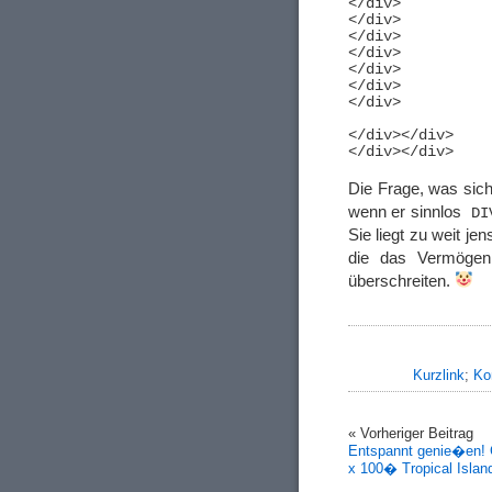
</div>

</div>

</div>

</div>

</div>

</div>

</div>

</div></div>

Die Frage, was sic
wenn er sinnlos
DI
Sie liegt zu weit je
die das Vermögen 
überschreiten.
Kurzlink
;
Ko
« Vorheriger Beitrag
Entspannt genie�en! 
x 100� Tropical Islan