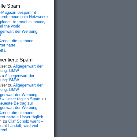
elle Spam
-Magazin bespammt
lernte neuronale Netzwerke
places to travel in january
nd the world
egenwart der Werbung:
W
Szene, die niemand
tet hatte
etta
entierte Spam
User
zu
Allgegenwart der
bung: BMW
zu
Allgegenwart der
bung: BMW
User
zu
Allgegenwart der
bung: BMW
egenwart der Werbung:
« Unser täglich Spam
zu
neueste Beitrag zur
egenwart der Werbung
Szene, die niemand
tet hatte « Unser täglich
m
zu
Olaf Scholz warnt –
icht handelt, wird viel
eren!