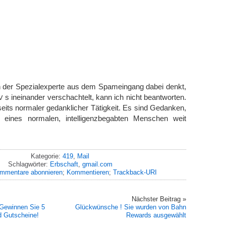
h der Spezialexperte aus dem Spameingang dabei denkt,
s ineinander verschachtelt, kann ich nicht beantworten.
V
nseits normaler gedanklicher Tätigkeit. Es sind Gedanken,
eines normalen, intelligenzbegabten Menschen weit
Kategorie:
419
,
Mail
Schlagwörter:
Erbschaft
,
gmail.com
mmentare abonnieren
;
Kommentieren
;
Trackback-URI
Nächster Beitrag »
Gewinnen Sie 5
Glückwünsche ! Sie wurden von Bahn
d Gutscheine!
Rewards ausgewählt