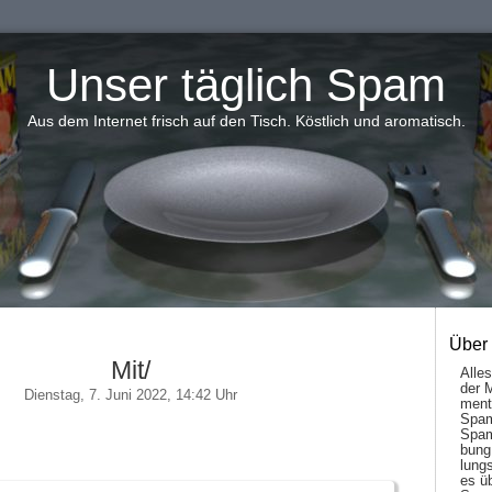
Unser täglich Spam
Aus dem Internet frisch auf den Tisch. Köstlich und aromatisch.
Über
Mit/
Alle
der 
Dienstag, 7. Juni 2022, 14:42 Uhr
men­t
Spam
Spam
bung
lungs
es ü