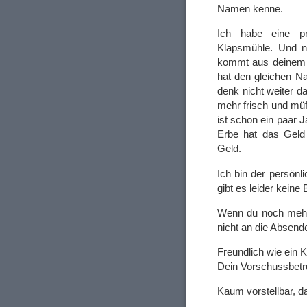
Namen kenne.
Ich habe eine pr
Klapsmühle. Und na
kommt aus deinem L
hat den gleichen N
denk nicht weiter da
mehr frisch und müf
ist schon ein paar J
Erbe hat das Geld
Geld.
Ich bin der persönl
gibt es leider kein
Wenn du noch mehr w
nicht an die Absende
Freundlich wie ein 
Dein Vorschussbet
Kaum vorstellbar, da