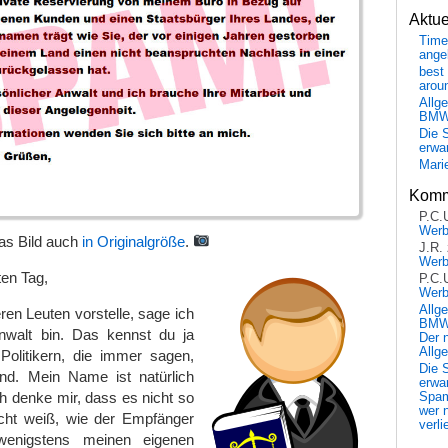
Aktu
Time
ange
best 
arou
Allg
BM
Die 
erwar
Mari
Komm
P.C.
Wer
das Bild auch
in Originalgröße
.
J.R.
Wer
en Tag,
P.C.
Wer
Allg
en Leuten vorstelle, sage ich
BMW 
nwalt bin. Das kennst du ja
Der 
Allg
olitikern, die immer sagen,
Die 
nd. Mein Name ist natürlich
erwar
h denke mir, dass es nicht so
Spa
wer n
nicht weiß, wie der Empfänger
verli
wenigstens meinen eigenen