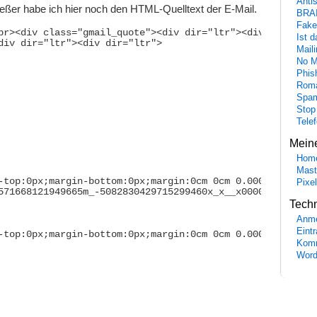
Anti
ßer habe ich hier noch den HTML-Quelltext der E-Mail.
BRA
Fake
br><div class="gmail_quote"><div dir="ltr"><div class=

Ist 
div dir="ltr"><div dir="ltr">

Maili
No M
Phis
Roma
Spa
Stop
Tele
Mein
Hom
Mast
-top:0px;margin-bottom:0px;margin:0cm 0cm 0.0001pt;font-
Pixe
571668121949665m_-5082830429715299460x_x__x0000_i1025" s
Tech
Anme
Eint
-top:0px;margin-bottom:0px;margin:0cm 0cm 0.0001pt;font-
Komm
Word