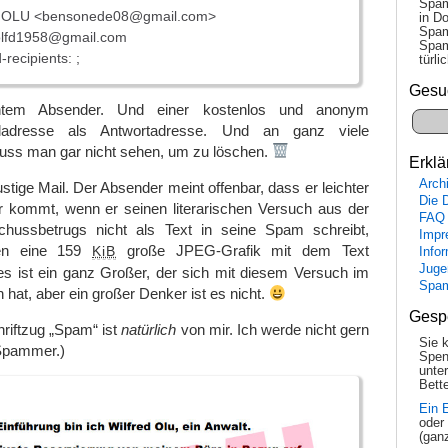
Spam
OLU <bensonede08@gmail.com>
in Do
Spam
lfd1958@gmail.com
Spam
recipients: ;
tür­l
Gesu
chtem Absender. Und einer kostenlos und anonym
ailadresse als Antwortadresse. Und an ganz viele
ss man gar nicht sehen, um zu löschen.
Erklä
Arch
lustige Mail. Der Absender meint offenbar, dass er leichter
Die 
er kommt, wenn er seinen literarischen Versuch aus der
FAQ
chussbetrugs nicht als Text in seine Spam schreibt,
Impr
sen eine 159
große JPEG-Grafik mit dem Text
KiB
Info
Juge
 es ist ein ganz Großer, der sich mit diesem Versuch im
Spa
 hat, aber ein großer Denker ist es nicht.
Gesp
hriftzug „Spam“ ist
natürlich
von mir. Ich werde nicht gern
Sie 
 Spammer.)
Spen
unte
Bette
Ein 
oder
(gan