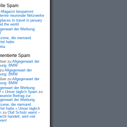
elle Spam
-Magazin bespammt
lernte neuronale Netzwerke
places to travel in january
nd the world
egenwart der Werbung:
W
Szene, die niemand
tet hatte
etta
entierte Spam
User
zu
Allgegenwart der
bung: BMW
zu
Allgegenwart der
bung: BMW
User
zu
Allgegenwart der
bung: BMW
egenwart der Werbung:
« Unser täglich Spam
zu
neueste Beitrag zur
egenwart der Werbung
Szene, die niemand
tet hatte « Unser täglich
m
zu
Olaf Scholz warnt –
icht handelt, wird viel
eren!