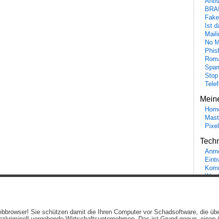
Anti
BRA
Fake
Ist 
Maili
No M
Phis
Roma
Spa
Stop
Tele
Mein
Hom
Mast
Pixe
Tech
Anme
Eint
Komm
Word
Ein genussvolles Blog von
Elias Schwerdtfeger
(
Lizenz
,
Datenschutzerklärun
 Webbrowser! Sie schützen damit die Ihren Computer vor Schadsoftware, die üb
Beiträge (RSS)
und
Kommentare (RSS)
.