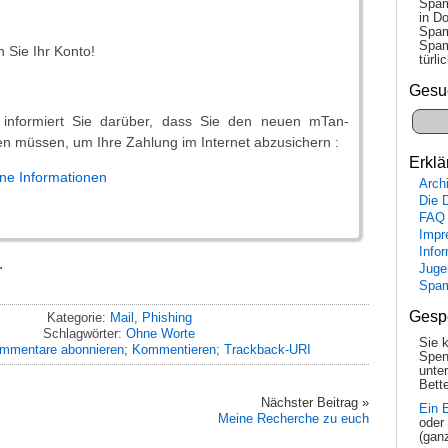
Spam
in Do
Spam
Spam
n Sie Ihr Konto!
tür­l
Gesu
 informiert Sie darüber, dass Sie den neuen mTan-
ren müssen, um Ihre Zahlung im Internet abzusichern :
Erklä
ine Informationen
Arch
Die 
FAQ
Impr
Info
.
Juge
Spa
Gesp
Kategorie:
Mail
,
Phishing
Schlagwörter:
Ohne Worte
Sie 
mmentare abonnieren
;
Kommentieren
;
Trackback-URI
Spen
unte
Bette
Nächster Beitrag »
Ein 
Meine Recherche zu euch
oder
(gan