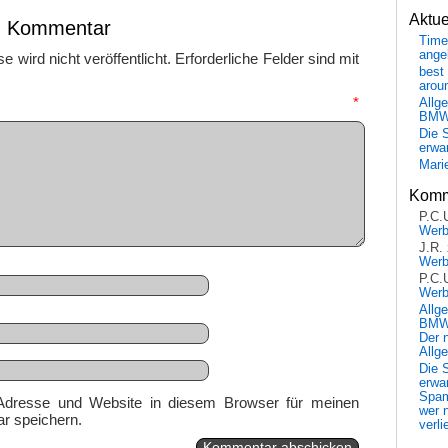
Aktu
en Kommentar
Time
ange
 wird nicht veröffentlicht.
Erforderliche Felder sind mit
best 
arou
mmentar
*
Allg
BM
Die 
erwar
Mari
Komm
P.C.
Wer
J.R.
Wer
P.C.
Wer
Allg
BMW 
Der 
Allg
Die 
erwar
Spa
Adresse und Website in diesem Browser für meinen
wer n
r speichern.
verli