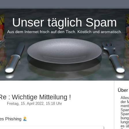
Unser täglich Spam
Aus dem Internet frisch auf den Tisch. Köstlich und aromatisch.
Über
Re : Wichtige Mitteilung !
Alle
der 
Freitag, 15. April 2022, 15:18 Uhr
men­t
Spam
Spam
bung
tes Phishing
lungs
es ü