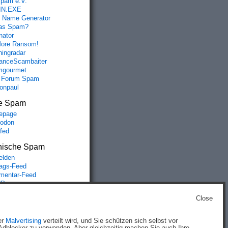
spam e.V.
IN.EXE
 Name Generator
das Spam?
nator
ore Ransom!
hingradar
nceScambaiter
mgourmet
 Forum Spam
fonpaul
e Spam
epage
odon
lfed
nische Spam
lden
rags-Feed
entar-Feed
Press.org
Close
g
)
er
Malvertising
verteilt wird, und Sie schützen sich selbst vor