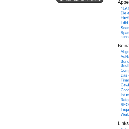
Appet
419.
Die 
Hirn
I did
Scam
Spam
sons
Bein
Abge
AdN
Bund
Brie
Comp
Das 
Fina
Gewi
Gnob
Ist 
Ratge
SEO
Troj
Wer
Link