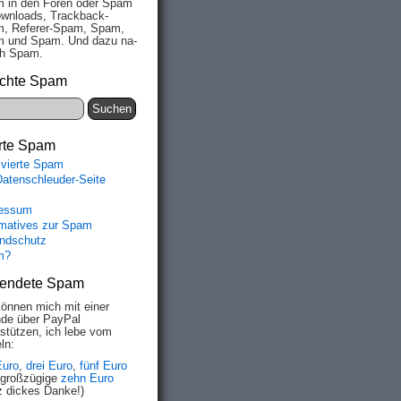
 in den Fo­ren oder Spam
wn­loads, Track­back-
, Re­fe­rer-Spam, Spam,
 und Spam. Und da­zu na­
ich Spam.
chte Spam
rte Spam
ivierte Spam
Datenschleuder-Seite
essum
rmatives zur Spam
ndschutz
m?
endete Spam
können mich mit einer
de über PayPal
rstützen, ich lebe vom
ln:
Euro
,
drei Euro
,
fünf Euro
 großzügige
zehn Euro
z dickes Danke!)