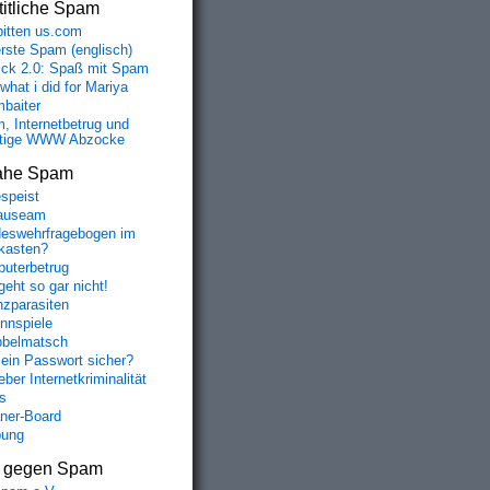
itliche Spam
bitten us.com
erste Spam (englisch)
fick 2.0: Spaß mit Spam
 what i did for Mariya
baiter
, Internetbetrug und
tige WWW Abzocke
ahe Spam
speist
auseam
eswehrfragebogen im
fkasten?
uterbetrug
geht so gar nicht!
nzparasiten
nnspiele
belmatsch
mein Passwort sicher?
ber Internetkriminalität
s
aner-Board
bung
s gegen Spam