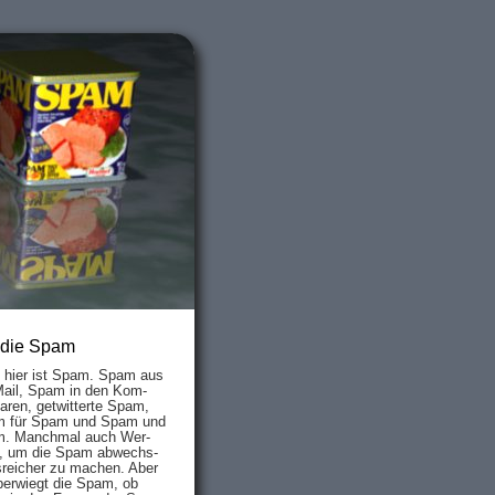
 die Spam
s hier ist Spam. Spam aus
Mail, Spam in den Kom­
aren, ge­twit­ter­te Spam,
 für Spam und Spam und
. Manch­mal auch Wer­
, um die Spam ab­wechs­
­reich­er zu mach­en. Aber
ber­wiegt die Spam, ob