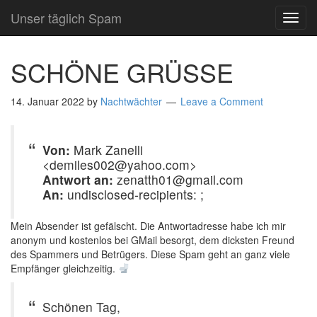
Unser täglich Spam
TOG
NAVI
SCHÖNE GRÜSSE
14. Januar 2022
by
Nachtwächter
Leave a Comment
Von:
Mark Zanelli
<demiles002@yahoo.com>
Antwort an:
zenatth01@gmail.com
An:
undisclosed-recipients: ;
Mein Absender ist gefälscht. Die Antwortadresse habe ich mir
anonym und kostenlos bei GMail besorgt, dem dicksten Freund
des Spammers und Betrügers. Diese Spam geht an ganz viele
Empfänger gleichzeitig.
Schönen Tag,