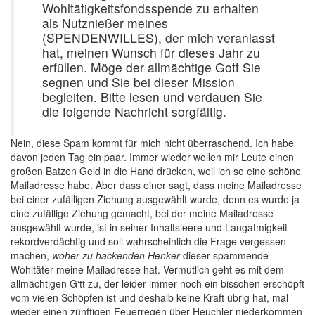
Wohltätigkeitsfondsspende zu erhalten
als Nutznießer meines
(SPENDENWILLES), der mich veranlasst
hat, meinen Wunsch für dieses Jahr zu
erfüllen. Möge der allmächtige Gott Sie
segnen und Sie bei dieser Mission
begleiten. Bitte lesen und verdauen Sie
die folgende Nachricht sorgfältig.
Nein, diese Spam kommt für mich nicht überraschend. Ich habe
davon jeden Tag ein paar. Immer wieder wollen mir Leute einen
großen Batzen Geld in die Hand drücken, weil ich so eine schöne
Mailadresse habe. Aber dass einer sagt, dass meine Mailadresse
bei einer zufälligen Ziehung ausgewählt wurde, denn es wurde ja
eine zufällige Ziehung gemacht, bei der meine Mailadresse
ausgewählt wurde, ist in seiner Inhaltsleere und Langatmigkeit
rekordverdächtig und soll wahrscheinlich die Frage vergessen
machen,
woher zu hackenden Henker
dieser spammende
Wohltäter meine Mailadresse hat. Vermutlich geht es mit dem
allmächtigen G‘tt zu, der leider immer noch ein bisschen erschöpft
vom vielen Schöpfen ist und deshalb keine Kraft übrig hat, mal
wieder einen zünftigen Feuerregen über Heuchler niederkommen