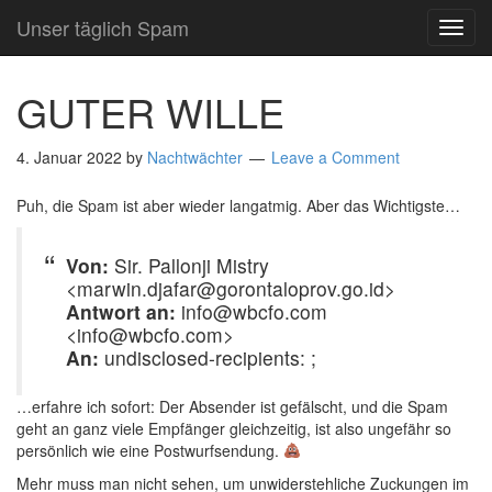
Unser täglich Spam
TOG
NAVI
GUTER WILLE
4. Januar 2022
by
Nachtwächter
Leave a Comment
Puh, die Spam ist aber wieder langatmig. Aber das Wichtigste…
Von:
Sir. Pallonji Mistry
<marwin.djafar@gorontaloprov.go.id>
Antwort an:
info@wbcfo.com
<info@wbcfo.com>
An:
undisclosed-recipients: ;
…erfahre ich sofort: Der Absender ist gefälscht, und die Spam
geht an ganz viele Empfänger gleichzeitig, ist also ungefähr so
persönlich wie eine Postwurfsendung.
Mehr muss man nicht sehen, um unwiderstehliche Zuckungen im