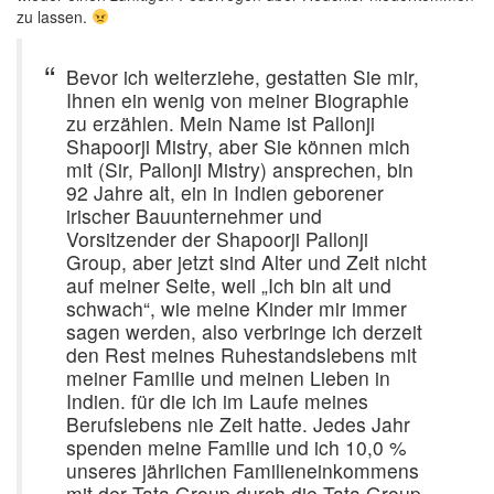
zu lassen.
Bevor ich weiterziehe, gestatten Sie mir,
Ihnen ein wenig von meiner Biographie
zu erzählen. Mein Name ist Pallonji
Shapoorji Mistry, aber Sie können mich
mit (Sir, Pallonji Mistry) ansprechen, bin
92 Jahre alt, ein in Indien geborener
irischer Bauunternehmer und
Vorsitzender der Shapoorji Pallonji
Group, aber jetzt sind Alter und Zeit nicht
auf meiner Seite, weil „Ich bin alt und
schwach“, wie meine Kinder mir immer
sagen werden, also verbringe ich derzeit
den Rest meines Ruhestandslebens mit
meiner Familie und meinen Lieben in
Indien. für die ich im Laufe meines
Berufslebens nie Zeit hatte. Jedes Jahr
spenden meine Familie und ich 10,0 %
unseres jährlichen Familieneinkommens
mit der Tata Group durch die Tata Group