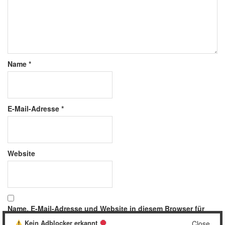
Name
*
E-Mail-Adresse
*
Website
Name, E-Mail-Adresse und Website in diesem Browser für
meinen nächsten Kommentar speichern.
Kein Adblocker erkannt
Close