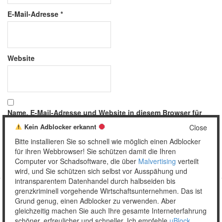
E-Mail-Adresse
*
Website
Name, E-Mail-Adresse und Website in diesem Browser für
meinen nächsten Kommentar speichern.
Kein Adblocker erkannt
Close
Bitte installieren Sie so schnell wie möglich einen Adblocker
für ihren Webbrowser! Sie schützen damit die Ihren
Computer vor Schadsoftware, die über
Malvertising
verteilt
wird, und Sie schützen sich selbst vor Ausspähung und
intransparentem Datenhandel durch halbseiden bis
grenzkriminell vorgehende Wirtschaftsunternehmen. Das ist
Grund genug, einen Adblocker zu verwenden. Aber
Copyright © 2026 Unser täglich Spam.
gleichzeitig machen Sie auch Ihre gesamte Interneterfahrung
Mobile
WordPress Theme by themehall.com
schöner, erfreulicher und schneller. Ich empfehle
uBlock