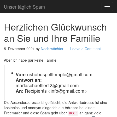
Unser täglich Spam
TOG
NAVI
Herzlichen Glückwunsch
an Sie und Ihre Familie
5. Dezember 2021
by
Nachtwächter
Leave a Comment
Aber ich habe gar keine Familie.
Von:
ushobospelltemple@gmail.com
Antwort an:
mariaschaeffler13@gmail.com
An:
Recipients <info@gmail.com>
Die Absenderadresse ist gefälscht, die Antwortadresse ist eine
kostenlos und anonym eingerichtete Adresse bei einem
Freemailer und diese Spam geht über
an ganz viele
BCC: