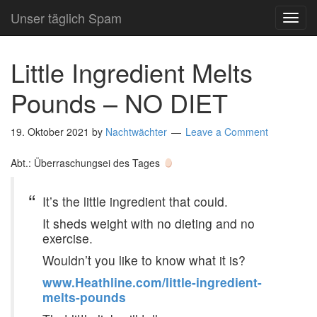
Unser täglich Spam
TOG
NAVI
Little Ingredient Melts
Pounds – NO DIET
19. Oktober 2021
by
Nachtwächter
Leave a Comment
Abt.: Überraschungsei des Tages
It’s the little ingredient that could.
It sheds weight with no dieting and no
exercise.
Wouldn’t you like to know what it is?
www.Heathline.com/little-ingredient-
melts-pounds