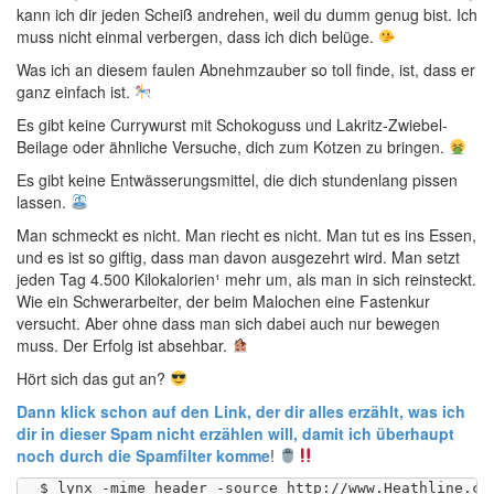
kann ich dir jeden Scheiß andrehen, weil du dumm genug bist. Ich
muss nicht einmal verbergen, dass ich dich belüge.
Was ich an diesem faulen Abnehmzauber so toll finde, ist, dass er
ganz einfach ist.
Es gibt keine Currywurst mit Schokoguss und Lakritz-Zwiebel-
Beilage oder ähnliche Versuche, dich zum Kotzen zu bringen.
Es gibt keine Entwässerungsmittel, die dich stundenlang pissen
lassen.
Man schmeckt es nicht. Man riecht es nicht. Man tut es ins Essen,
und es ist so giftig, dass man davon ausgezehrt wird. Man setzt
jeden Tag 4.500 Kilokalorien¹ mehr um, als man in sich reinsteckt.
Wie ein Schwerarbeiter, der beim Malochen eine Fastenkur
versucht. Aber ohne dass man sich dabei auch nur bewegen
muss. Der Erfolg ist absehbar.
Hört sich das gut an?
Dann klick schon auf den Link, der dir alles erzählt, was ich
dir in dieser Spam nicht erzählen will, damit ich überhaupt
noch durch die Spamfilter komme
!
$ lynx -mime_header -source http://www.Heathline.com