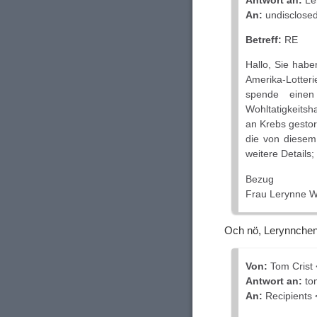
Antwort an:
Le
An:
undisclosed-
Betreff:
RE
Hallo, Sie hab
Amerika-Lotteri
spende einen
Wohltatigkeitsh
an Krebs gestor
die von diesem 
weitere Details;
Bezug
Frau Lerynne W
Och nö, Lerynnchen
Von:
Tom Crist 
Antwort an:
to
An:
Recipients 