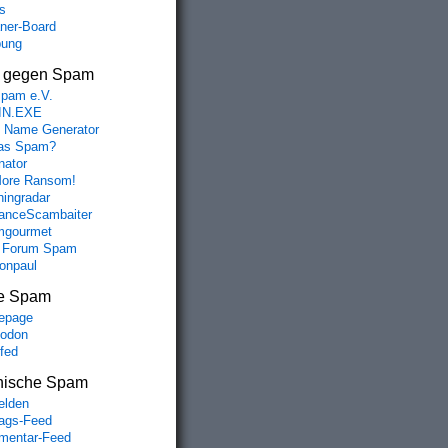
s
aner-Board
bung
s gegen Spam
spam e.V.
IN.EXE
 Name Generator
das Spam?
nator
ore Ransom!
hingradar
nceScambaiter
mgourmet
 Forum Spam
fonpaul
e Spam
epage
odon
lfed
nische Spam
lden
rags-Feed
entar-Feed