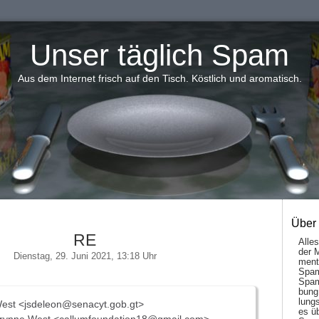
Unser täglich Spam
Aus dem Internet frisch auf den Tisch. Köstlich und aromatisch.
Über
RE
Alle
der 
Dienstag, 29. Juni 2021, 13:18 Uhr
men­t
Spam
Spam
bung
lungs
est <jsdeleon@senacyt.gob.gt>
es ü