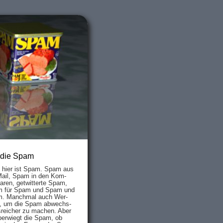
 die Spam
s hier ist Spam. Spam aus
Mail, Spam in den Kom­
aren, ge­twit­ter­te Spam,
 für Spam und Spam und
. Manch­mal auch Wer­
, um die Spam ab­wechs­
­reich­er zu mach­en. Aber
ber­wiegt die Spam, ob