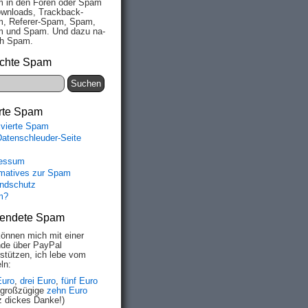
 in den Fo­ren oder Spam
wn­loads, Track­back-
, Re­fe­rer-Spam, Spam,
 und Spam. Und da­zu na­
ich Spam.
chte Spam
rte Spam
ivierte Spam
Datenschleuder-Seite
essum
rmatives zur Spam
ndschutz
m?
endete Spam
können mich mit einer
de über PayPal
rstützen, ich lebe vom
ln:
Euro
,
drei Euro
,
fünf Euro
 großzügige
zehn Euro
z dickes Danke!)