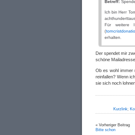
Betreff:
Spende 
Ich bin Herr To
achthundertta
Für weitere 
(
tomcristdonat
erhalten.
Der spendet mir zwe
schöne Mailadress
Ob es wohl immer n
reinfallen? Wenn ic
sie sich noch lohnen
Kurzlink
;
Ko
« Vorheriger Beitrag
Bitte schon