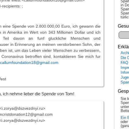
rynne West <callumfoundation18@gmail.com>
Spam
in Do
recipients: ;
Spam
Spam
tür­l
Gesu
en eine Spende von 2.800.000,00 Euro, ich gewann die
e in Amerika im Wert von 343 Millionen Dollar und ich
 Teil davon an funf gluckliche Menschen und
auser in Erinnerung an meinen verstorbenen Sohn, der
Erklä
ben ist, um das Leben vieler Menschen zu verbessern,
Arch
Coronavirus betroffen sind, kontaktieren Sie mich fur
Die 
callumfoundation18@gmail.com
FAQ
Impr
Info
Juge
est
Spa
Gesp
, ich nehme lieber die Spende von Tom!
Sie 
Spen
unte
<i.zorya@dszvezdnyi.ru>
Bette
mcristdonation12@gmail.com
Ein 
<i.zorya@dszvezdnyi.ru>
oder
(gan