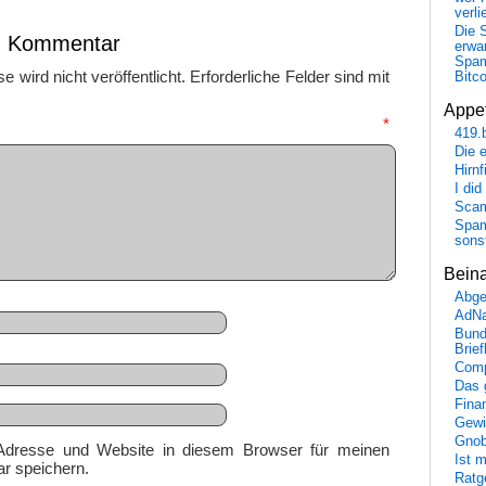
verli
Die 
en Kommentar
erwar
Spa
 wird nicht veröffentlicht.
Erforderliche Felder sind mit
Bitc
Appet
mmentar
*
419.
Die 
Hirn
I did
Scam
Spam
sons
Bein
Abge
AdN
Bund
Brie
Comp
Das 
Fina
Gewi
Gnob
Adresse und Website in diesem Browser für meinen
Ist 
r speichern.
Ratge