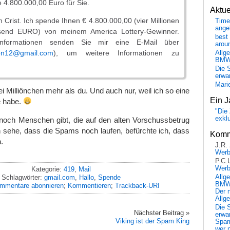
4.800.000,00 Euro für Sie.
Aktu
m Crist. Ich spende Ihnen € 4.800.000,00 (vier Millionen
Time
ange
usend EURO) von meinem America Lottery-Gewinner.
best 
Informationen senden Sie mir eine E-Mail über
arou
ion12@gmail.com
), um weitere Informationen zu
Allg
BM
Die 
erwar
Mari
i Milliönchen mehr als du. Und auch nur, weil ich so eine
Ein J
e habe.
"Die 
exkl
och Menschen gibt, die auf den alten Vorschussbetrug
h sehe, dass die Spams noch laufen, befürchte ich, dass
Komm
.
J.R.
Wer
P.C.
Wer
Kategorie:
419
,
Mail
Schlagwörter:
gmail.com
,
Hallo
,
Spende
Allg
BMW 
mmentare abonnieren
;
Kommentieren
;
Trackback-URI
Der 
Allg
Die 
Nächster Beitrag »
erwar
Viking ist der Spam King
Spa
wer n