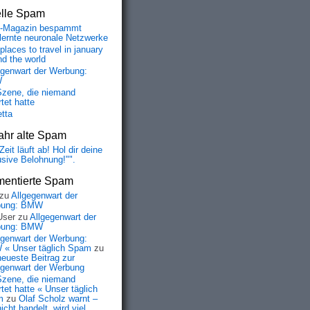
elle Spam
-Magazin bespammt
lernte neuronale Netzwerke
places to travel in january
nd the world
egenwart der Werbung:
W
Szene, die niemand
tet hatte
etta
ahr alte Spam
Zeit läuft ab! Hol dir deine
usive Belohnung!"".
entierte Spam
zu
Allgegenwart der
bung: BMW
User
zu
Allgegenwart der
bung: BMW
egenwart der Werbung:
« Unser täglich Spam
zu
neueste Beitrag zur
egenwart der Werbung
Szene, die niemand
tet hatte « Unser täglich
m
zu
Olaf Scholz warnt –
icht handelt, wird viel