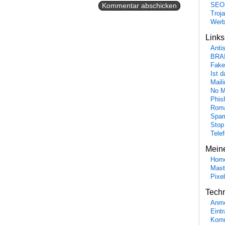
SEO
Troj
Wer
Link
Anti
BRA
Fake
Ist 
Maili
No M
Phis
Roma
Spa
Stop
Tele
Mein
Hom
Mast
Pixe
Tech
Anme
Eint
Komm