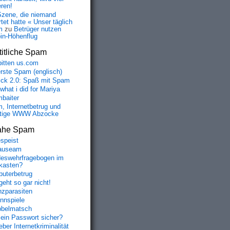
eren!
Szene, die niemand
tet hatte « Unser täglich
m
zu
Betrüger nutzen
oin-Höhenflug
itliche Spam
bitten us.com
erste Spam (englisch)
fick 2.0: Spaß mit Spam
 what i did for Mariya
baiter
, Internetbetrug und
tige WWW Abzocke
ahe Spam
speist
auseam
eswehrfragebogen im
fkasten?
uterbetrug
geht so gar nicht!
nzparasiten
nnspiele
belmatsch
mein Passwort sicher?
ber Internetkriminalität