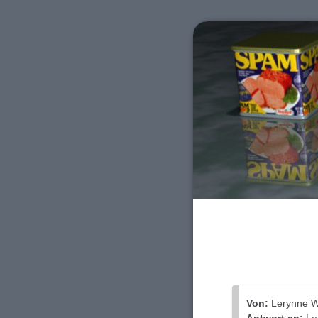
Von:
Lerynne W