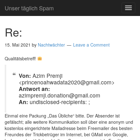
Unser täglich Spam
TOG
NAVI
Re:
15. Mai 2021
by
Nachtwächter
Leave a Comment
Qualitätsbetreff!
Von:
Azim Premji
<princenoahwadata2020@gmail.com>
Antwort an:
azimpremji.donation@gmail.com
An:
undisclosed-recipients: ;
Einmal eine Packung „Das Übliche“ bitte. Der Absender ist
gefälscht; alle weitere Kommunikation soll über eine anonym und
kostenlos eingerichtete Mailadresse beim Freemailer des besten
Freundes der Trickbetrüger im Internet, bei GMail von Google,