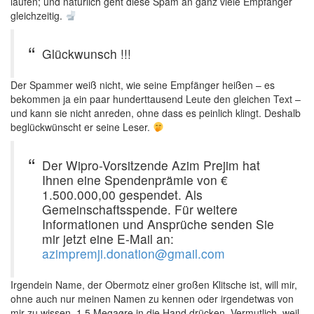
laufen; und natürlich geht diese Spam an ganz viele Empfänger
gleichzeitig.
Glückwunsch !!!
Der Spammer weiß nicht, wie seine Empfänger heißen – es
bekommen ja ein paar hunderttausend Leute den gleichen Text –
und kann sie nicht anreden, ohne dass es peinlich klingt. Deshalb
beglückwünscht er seine Leser.
Der Wipro-Vorsitzende Azim Prejim hat
Ihnen eine Spendenprämie von €
1.500.000,00 gespendet. Als
Gemeinschaftsspende. Für weitere
Informationen und Ansprüche senden Sie
mir jetzt eine E-Mail an:
azimpremji.donation@gmail.com
Irgendein Name, der Obermotz einer großen Klitsche ist, will mir,
ohne auch nur meinen Namen zu kennen oder irgendetwas von
mir zu wissen, 1,5 Megaøre in die Hand drücken. Vermutlich, weil