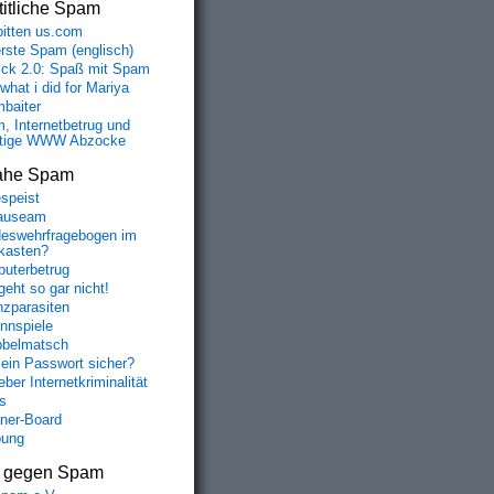
itliche Spam
bitten us.com
erste Spam (englisch)
fick 2.0: Spaß mit Spam
 what i did for Mariya
baiter
, Internetbetrug und
tige WWW Abzocke
ahe Spam
speist
auseam
eswehrfragebogen im
fkasten?
uterbetrug
geht so gar nicht!
nzparasiten
nnspiele
belmatsch
mein Passwort sicher?
ber Internetkriminalität
s
aner-Board
bung
s gegen Spam