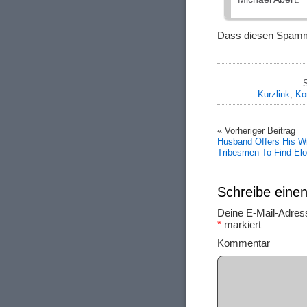
Dass diesen Spamm
S
Kurzlink
;
Ko
« Vorheriger Beitrag
Husband Offers His Wi
Tribesmen To Find Elo
Schreibe ein
Deine E-Mail-Adresse
*
markiert
Ko