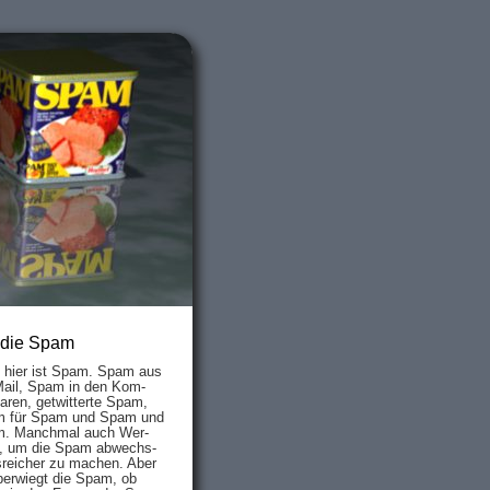
 die Spam
s hier ist Spam. Spam aus
Mail, Spam in den Kom­
aren, ge­twit­ter­te Spam,
 für Spam und Spam und
. Manch­mal auch Wer­
, um die Spam ab­wechs­
­reich­er zu mach­en. Aber
ber­wiegt die Spam, ob