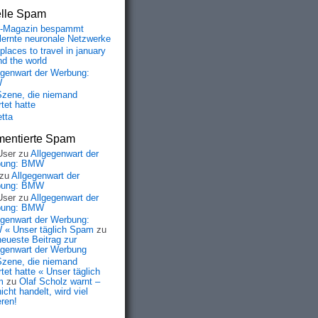
elle Spam
-Magazin bespammt
lernte neuronale Netzwerke
places to travel in january
nd the world
egenwart der Werbung:
W
Szene, die niemand
tet hatte
etta
entierte Spam
User
zu
Allgegenwart der
bung: BMW
zu
Allgegenwart der
bung: BMW
User
zu
Allgegenwart der
bung: BMW
egenwart der Werbung:
« Unser täglich Spam
zu
neueste Beitrag zur
egenwart der Werbung
Szene, die niemand
tet hatte « Unser täglich
m
zu
Olaf Scholz warnt –
icht handelt, wird viel
eren!