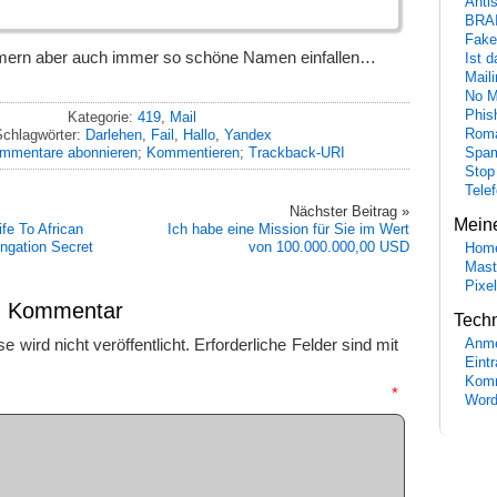
Anti
BRA
Fake
ern aber auch immer so schöne Namen einfallen…
Ist 
Maili
No M
Phis
Kategorie:
419
,
Mail
chlagwörter:
Darlehen
,
Fail
,
Hallo
,
Yandex
Roma
mmentare abonnieren
;
Kommentieren
;
Trackback-URI
Spa
Stop
Tele
Nächster Beitrag »
Mein
fe To African
Ich habe eine Mission für Sie im Wert
ngation Secret
von 100.000.000,00 USD
Hom
Mast
Pixe
en Kommentar
Tech
 wird nicht veröffentlicht.
Erforderliche Felder sind mit
Anme
Eint
Komm
mmentar
*
Word