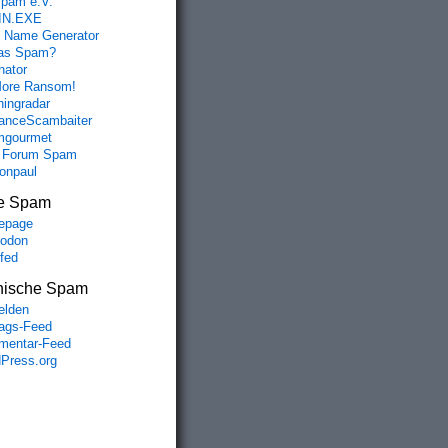
spam e.V.
IN.EXE
 Name Generator
das Spam?
nator
ore Ransom!
hingradar
nceScambaiter
mgourmet
 Forum Spam
fonpaul
e Spam
epage
odon
lfed
nische Spam
lden
rags-Feed
entar-Feed
Press.org