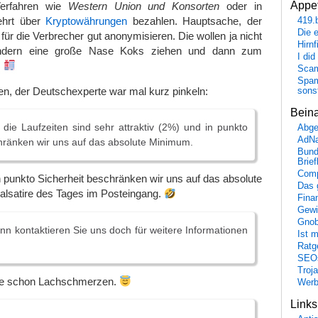
Appet
Verfahren wie
Western Union und Konsorten
oder in
ehrt über
Kryptowährungen
bezahlen. Hauptsache, der
419.
Die 
 für die Verbrecher gut anonymisieren. Die wollen ja nicht
Hirn
ondern eine große Nase Koks ziehen und dann zum
I did
.
Scam
Spam
lten, der Deutschexperte war mal kurz pinkeln:
sons
Bein
die Laufzeiten sind sehr attraktiv (2%) und in punkto
Abge
AdN
hränken wir uns auf das absolute Minimum.
Bund
Brie
Comp
n punkto Sicherheit beschränken wir uns auf das absolute
Das 
alsatire des Tages im Posteingang.
Fina
Gewi
Gnob
ann kontaktieren Sie uns doch für weitere Informationen
Ist 
Ratge
SEO
Troj
abe schon Lachschmerzen.
Wer
Link