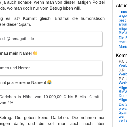
e ja auch schade, wenn man von dieser lästigen Polizei
Aktu
rde, wo man doch nur vom Betrug leben will.
Time
ange
g es ist? Kommt gleich. Erstmal die humoristisch
best 
eile dieser Spam.
arou
Allg
BM
Die 
isch@tamagothi.de
erwar
Mari
genau mein Name!
Komm
P.C.
Wer
amen und Herren
J.R.
Wer
P.C.
nt ja alle meine Namen!
Wer
Allg
BMW 
Der 
Darlehen in Höhe von 10.000,00 € bis 5 Mio. € mit
Allg
 von 2%
Die 
erwar
Spa
wer n
Betrug. Die geben keine Darlehen. Die nehmen nur
verli
eistungen dafür, und die soll man auch noch über