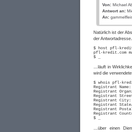
Von:
Michael A
Antwort an:
Mic
An:
gammelflei
Natürlich ist der A
der Antwortadress
$ host pfl-kredit
pfl-kredit.com m
…läuft in Wirklichk
wird die verwende
$ whois pfl-kred
Registrant Name:
Registrant Organ
Registrant Stree
Registrant City: 
Registrant State
Registrant Posta
Registrant Countr
…über einen Diens