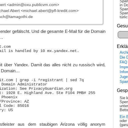
Spam
bert <admin@oxu.publicvm.com>
in Do
Spam
hael Abert <michael.abert@pfl-kredit.com>
Spam
sch@tamagothi.de
tür­l
Gesu
bsender gefälscht. Und die gesamte E-Mail für die Domain
e…
Erklä
.com

ail is handled by 10 mx.yandex.net.

Arch
Die 
FAQ
eit über Yandex. Damit das alles nicht zu russisch wird,
Impr
te Domain…
Info
Juge
it.com | grep -i ^registrant | sed 7q

Spa
 Domain Administrator

ization: See PrivacyGuardian.org

Gesp
t: 1928 E. Highland Ave. Ste F104 PMB# 255

Phoenix

Sie 
/Province: AZ

Spen
l Code: 85016

unte
Bette
y: US

Ein 
oder
tleister aus dem staubigen Arizona völlig anonym
(gan