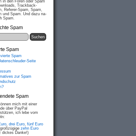
 in den Fo­ren oder Spam
wn­loads, Track­back-
, Re­fe­rer-Spam, Spam,
 und Spam. Und da­zu na­
ich Spam.
chte Spam
rte Spam
ivierte Spam
Datenschleuder-Seite
essum
rmatives zur Spam
ndschutz
m?
endete Spam
können mich mit einer
de über PayPal
rstützen, ich lebe vom
ln:
Euro
,
drei Euro
,
fünf Euro
 großzügige
zehn Euro
z dickes Danke!)