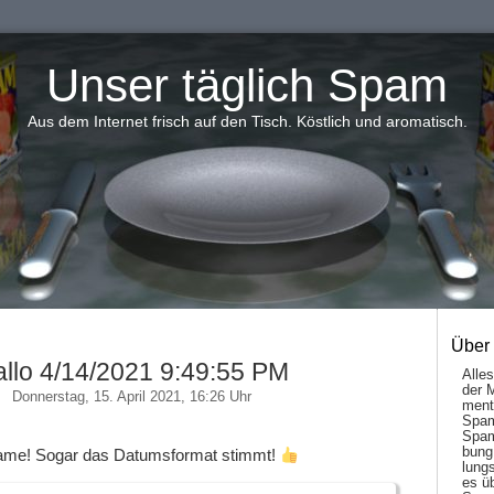
Unser täglich Spam
Aus dem Internet frisch auf den Tisch. Köstlich und aromatisch.
Über
llo 4/14/2021 9:49:55 PM
Alle
der 
Donnerstag, 15. April 2021, 16:26 Uhr
men­t
Spam
Spam
bung
ame! Sogar das Datumsformat stimmt!
lungs
es ü