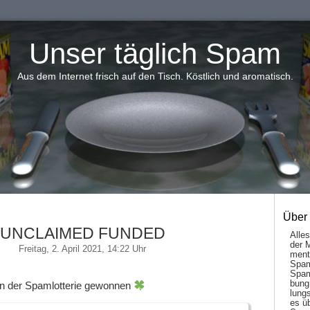
Unser täglich Spam
Aus dem Internet frisch auf den Tisch. Köstlich und aromatisch.
Über
UNCLAIMED FUNDED
Alle
der 
Freitag, 2. April 2021, 14:22 Uhr
men­t
Spam
Spam
bung
in der Spamlotterie gewonnen
lungs
es ü