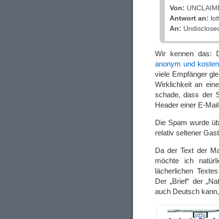
Von:
UNCLAIME
Antwort an:
lot
An:
Undisclosed
Wir kennen das: D
anonym und kostenl
viele Empfänger glei
Wirklichkeit an ei
schade, dass der S
Header einer E-Mail
Die Spam wurde übe
relativ seltener Gas
Da der Text der Ma
möchte ich natürl
lächerlichen Texte
Der „Brief“ der „Na
auch Deutsch kann, 