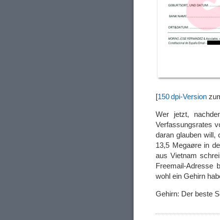
[
150 dpi-Version
zum
Wer jetzt, nachde
Verfassungsrates v
daran glauben will,
13,5 Megaøre in de
aus Vietnam schrei
Freemail-Adresse 
wohl ein Gehirn ha
Gehirn: Der beste S