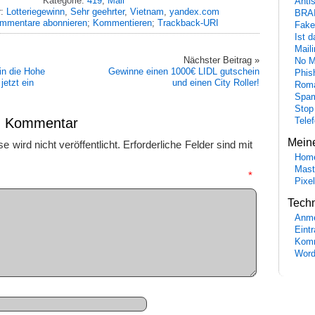
Kategorie:
419
,
Mail
Anti
r:
Lotteriegewinn
,
Sehr geehrter
,
Vietnam
,
yandex.com
BRA
mmentare abonnieren
;
Kommentieren
;
Trackback-URI
Fake
Ist 
Maili
Nächster Beitrag »
No M
in die Hohe
Gewinne einen 1000€ LIDL gutschein
Phis
jetzt ein
und einen City Roller!
Roma
Spa
Stop
en Kommentar
Tele
Mein
 wird nicht veröffentlicht.
Erforderliche Felder sind mit
Hom
Mast
mmentar
*
Pixe
Tech
Anme
Eint
Komm
Word