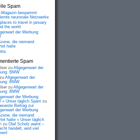
elle Spam
-Magazin bespammt
lernte neuronale Netzwerke
places to travel in january
nd the world
egenwart der Werbung:
W
Szene, die niemand
tet hatte
etta
entierte Spam
User
zu
Allgegenwart der
bung: BMW
zu
Allgegenwart der
bung: BMW
User
zu
Allgegenwart der
bung: BMW
egenwart der Werbung:
« Unser täglich Spam
zu
neueste Beitrag zur
egenwart der Werbung
Szene, die niemand
tet hatte « Unser täglich
m
zu
Olaf Scholz warnt –
icht handelt, wird viel
eren!