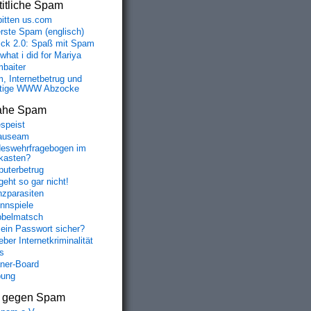
itliche Spam
bitten us.com
erste Spam (englisch)
fick 2.0: Spaß mit Spam
 what i did for Mariya
baiter
, Internetbetrug und
tige WWW Abzocke
ahe Spam
speist
auseam
eswehrfragebogen im
fkasten?
uterbetrug
geht so gar nicht!
nzparasiten
nnspiele
belmatsch
mein Passwort sicher?
ber Internetkriminalität
s
aner-Board
bung
s gegen Spam