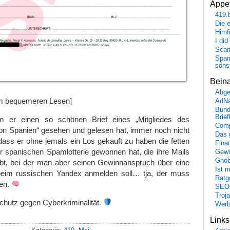
Appet
419.
Die 
Hirn
I did
Scam
Spam
sons
Bein
Abge
 bequemeren Lesen]
AdN
Bund
Brie
m er einen so schönen Brief eines „Mitgliedes des
Comp
on Spanien“ gesehen und gelesen hat, immer noch nicht
Das 
 dass er ohne jemals ein Los gekauft zu haben die fetten
Fina
r spanischen Spamlotterie gewonnen hat, die ihre Mails
Gewi
Gnob
bt, bei der man aber seinen Gewinnanspruch über eine
Ist 
beim russischen Yandex anmelden soll… tja, der muss
Ratge
ben.
SEO
Troj
chutz gegen Cyberkriminalität.
Wer
Link