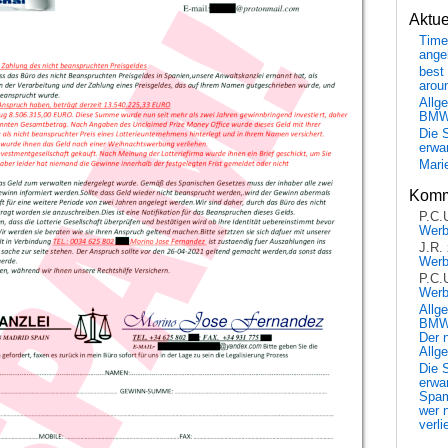
Aktu
Time
ange
best 
arou
Allg
BM
Die 
erwar
Mari
Komm
P.C.
Wer
J.R.
Wer
P.C.
Wer
Allg
BMW 
Der 
Allg
Die 
erwar
Spa
wer n
verli