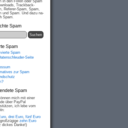
 in den Fo­ren oder Spam
wn­loads, Track­back-
, Re­fe­rer-Spam, Spam,
 und Spam. Und da­zu na­
ich Spam.
chte Spam
rte Spam
ivierte Spam
Datenschleuder-Seite
essum
rmatives zur Spam
ndschutz
m?
endete Spam
können mich mit einer
de über PayPal
rstützen, ich lebe vom
ln:
Euro
,
drei Euro
,
fünf Euro
 großzügige
zehn Euro
z dickes Danke!)