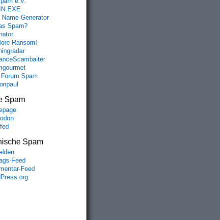
spam e.V.
IN.EXE
 Name Generator
das Spam?
nator
ore Ransom!
hingradar
nceScambaiter
mgourmet
 Forum Spam
fonpaul
e Spam
epage
odon
lfed
nische Spam
lden
rags-Feed
entar-Feed
Press.org