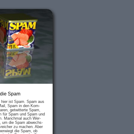
 die Spam
s hier ist Spam. Spam aus
Mail, Spam in den Kom­
aren, ge­twit­ter­te Spam,
 für Spam und Spam und
. Manch­mal auch Wer­
, um die Spam ab­wechs­
­reich­er zu mach­en. Aber
ber­wiegt die Spam, ob