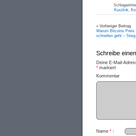
Schlagwörte
Kurzlink
;
Ko
« Vorheriger Beitrag
Warum Bitcoins Preis 
schnellen geht – Steig 
Schreibe ein
Deine E-Mail-Adresse
*
markiert
Ko
Name
*