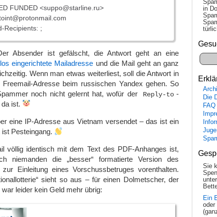
Spam
D FUNDED <suppo@starline.ru>
in Do
Spam
toint@protonmail.com
Spam
-Recipients: ;
tür­l
Gesu
er Absender ist gefälscht, die Antwort geht an eine
os eingerichtete Mailadresse
und die Mail geht an ganz
chzeitig. Wenn man etwas weiterliest, soll die Antwort in
Erklä
ne Freemail-Adresse beim russischen Yandex gehen. So
Arch
pammer noch nicht gelernt hat, wofür der
-
Reply-to
Die 
 da ist.
FAQ
Impr
r eine IP-Adresse aus Vietnam versendet – das ist ein
Info
Juge
t ist Pesteingang.
Spa
il völlig identisch mit dem Text des PDF-Anhanges ist,
Gesp
ich niemanden die „besser“ formatierte Version des
Sie 
s zur Einleitung eines Vorschussbetruges vorenthalten.
Spen
tionallotterie“ sieht so aus – für einen Dolmetscher, der
unte
Bette
war leider kein Geld mehr übrig:
Ein 
oder
(gan