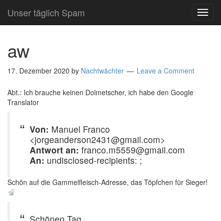
Unser täglich Spam
TOG
NAVI
aw
17. Dezember 2020
by
Nachtwächter
Leave a Comment
Abt.: Ich brauche keinen Dolmetscher, ich habe den Google
Translator
Von:
Manuel Franco
<jorgeanderson2431@gmail.com>
Antwort an:
franco.m5559@gmail.com
An:
undisclosed-recipients: ;
Schön auf die Gammelfleisch-Adresse, das Töpfchen für Sieger!
Schönen Tag.