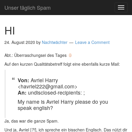
Unser täglich Spam
TOG
NAVI
HI
24. August 2020
by
Nachtwächter
Leave a Comment
Abt.: Überraschungsei des Tages
Auf den kurzen Qualitätsbetreff folgt eine ebenfalls kurze Mail:
Von:
Avriel Harry
<havriel222@gmail.com>
An:
undisclosed-recipients: ;
My name is Avriel Harry please do you
speak english?
Ja, das war die ganze Spam.
Und ja, Avriel [
?!
], ich spreche ein bisschen Englisch. Das nützt dir