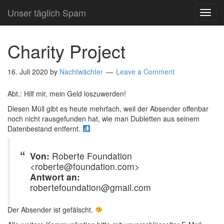
Unser täglich Spam
TOG
NAVI
Charity Project
16. Juli 2020
by
Nachtwächter
Leave a Comment
Abt.: Hilf mir, mein Geld loszuwerden!
Diesen Müll gibt es heute mehrfach, weil der Absender offenbar
noch nicht rausgefunden hat, wie man Dubletten aus seinem
Datenbestand entfernt.
Von:
Roberte Foundation
<roberte@foundation.com>
Antwort an:
robertefoundation@gmail.com
Der Absender ist gefälscht.