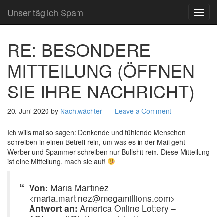
Unser täglich Spam
TOG
NAVI
RE: BESONDERE
MITTEILUNG (ÖFFNEN
SIE IHRE NACHRICHT)
20. Juni 2020
by
Nachtwächter
Leave a Comment
Ich wills mal so sagen: Denkende und fühlende Menschen
schreiben in einen Betreff rein, um was es in der Mail geht.
Werber und Spammer schreiben nur Bullshit rein. Diese Mitteilung
ist eine Mitteilung, mach sie auf!
Von:
Maria Martinez
<maria.martinez@megamillions.com>
Antwort an:
America Online Lottery –