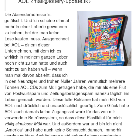
AOL <mail@lottery-update.tk>
Die Absenderadresse ist
gefälscht. Und ich scheine einmal
mehr in einer Lotterie gewonnen
zu haben, bei der man keine
Lose kaufen muss. Ausgerechnet
bei AOL – einem dieser
Unternehmen, mit dem ich es
wirklich in meinem ganzen Leben
noch nicht zu tun hatte und auch
nicht zu tun haben will – wenn
man mal davon absieht, dass ich
in den Neunziger und frühen Nuller Jahren vermutlich mehrere
Tonnen AOL-CDs zum Müll getragen habe, die mir als eine Flut
von Postwurfspam und Zeitungsbeilagenspam nahezu täglich ins
Leben gemacht wurden. Diese tolle Reklame hat mein Bild von
AOL nachdrücklich und unauslöschlich geprägt. Zum Glück hatte
AOL auch damals keine Zugangssoftware für das von mir
verwendete Betrübssystem, so dass diese Plastikflut für mich
völlig sinnloser Müll
war. Und außerdem war und bin ich nicht
„America“ und habe auch keine Sehnsucht danach. Immerhin
werden spätere Archäologen wohl anhand dieser markanten