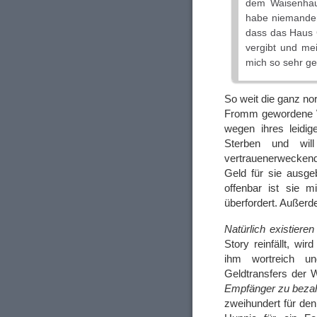
dem Waisenhau
habe niemanden
dass das Haus G
vergibt und mei
mich so sehr gel
So weit die ganz no
Fromm gewordene Wi
wegen ihres leidig
Sterben und wil
vertrauenerweckend
Geld für sie ausge
offenbar ist sie 
überfordert. Außerde
Natürlich existieren
Story reinfällt, wi
ihm wortreich u
Geldtransfers der 
Empfänger zu bezah
zweihundert für den