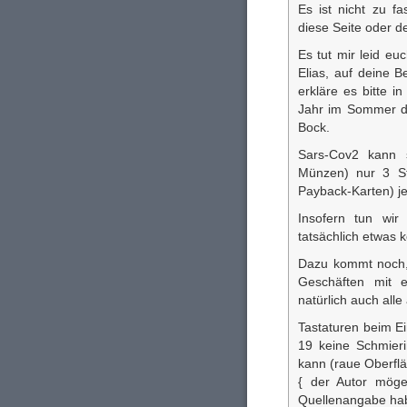
Es ist nicht zu fa
diese Seite oder 
Es tut mir leid eu
Elias, auf deine B
erkläre es bitte 
Jahr im Sommer d
Bock.
Sars-Cov2 kann 
Münzen) nur 3 St
Payback-Karten) je
Insofern tun wir
tatsächlich etwas 
Dazu kommt noch,
Geschäften mit e
natürlich auch all
Tastaturen beim Ei
19 keine Schmierin
kann (raue Oberflä
{ der Autor möge
Quellenangabe ha