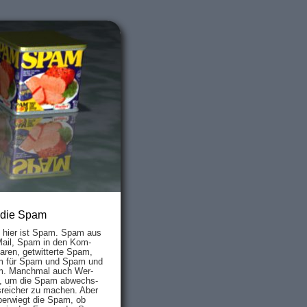
 die Spam
s hier ist Spam. Spam aus
Mail, Spam in den Kom­
aren, ge­twit­ter­te Spam,
 für Spam und Spam und
. Manch­mal auch Wer­
, um die Spam ab­wechs­
­reich­er zu mach­en. Aber
ber­wiegt die Spam, ob