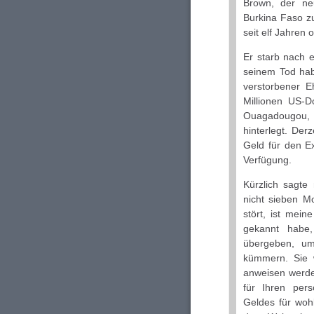
Brown, der ne
Burkina Faso z
seit elf Jahren 
Er starb nach e
seinem Tod habe
verstorbener 
Millionen US-D
Ouagadougou, 
hinterlegt. Der
Geld für den E
Verfügung.
Kürzlich sagte
nicht sieben M
stört, ist mei
gekannt habe
übergeben, um
kümmern. Sie 
anweisen werde
für Ihren per
Geldes für woh