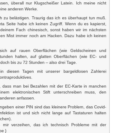
ssen, überall nur Klugscheißer Latein. Ich meine nicht
deine anderen Werke.
ch zu belästigen. Traurig das ich es überhaupt tun muß.
eta Seite habe ich keinen Zugriff. Wenn du es kapierst,
in deinem Fach chinesisch, sonst haben wir im nächsten
en Mist immer noch am Hacken. Dazu habe ich keinen
sich auf rauen Oberflächen (wie Geldscheinen und
unden halten, auf glatten Oberflächen (wie EC- und
doch bis zu 72 Stunden – also drei Tage.
 in diesen Tagen mit unserer bargeldlosen Zahlerei
kontraproduktives.
 dass man bei Bezahlen mit der EC-Karte in manchen
inem elektronischen Stift unterschreiben muss, den
e anderen anfassen.
ngeben einer PIN sind das kleinere Problem, das Covid-
fektion ist und sich nicht lange auf Tastaturen halten
chen).
 mir verzeihen, das ich technisch Probleme mit der
be }