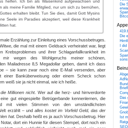
s helfen. Ich bin als Waisenkind aufgewachsen und
Die 
 als meine Familie Mitglied, nur um sich zu bemühen,
erwar
Spa
ottes erhalten bleibt. Tun Sie dies, damit Gott Mysins
Bitc
ne Seele im Paradies akzeptiert, weil diese Krankheit
Appet
itten hat.
419.
Die 
rmale Erzählung zur Einleitung eines Vorschussbetruges.
Hirn
twe, die mal mit einem Geldsack verheiratet war, liegt
I did
Scam
en Krebsproblemes und ihrer Schlaganfallkrankheit im
Spam
l mir wegen des Wohlgeruchs meiner schönen,
sons
en Mailadresse 8,5 Megadollar geben, damit ich dass
Bein
be – sie kann zwar noch eine E-Mail versenden, aber
Abge
mit einer Banküberweisung oder einem Scheck schon
AdN
m weiß sie ja nicht einmal, wie ich heiße.
Bund
Brie
 die Millionen nicht
. Wer auf die herz- und hirnverdorrte
Comp
Das 
rd eine gut eingespielte Betrügerbande kennenlernen, die
Fina
nd mit vielen Stimmen von den umständlichsten
Gewi
Welt erzählt – und
alles kostet im Vorfeld Geld, das der
Gnob
len hat
. Deshalb heißt es ja auch Vorschussbetrug. Hier
Ist 
 Notar, dort ein Hunnie für diesen Stempel, dort noch ein
Ratge
SEO