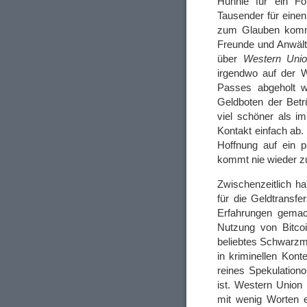
Hunnie für ein For
Tausender für eine
zum Glauben komme
Freunde und Anwält
über
Western Unio
irgendwo auf der W
Passes abgeholt 
Geldboten der Betr
viel schöner als i
Kontakt einfach ab.
Hoffnung auf ein p
kommt nie wieder z
Zwischenzeitlich h
für die Geldtransfe
Erfahrungen gemac
Nutzung von Bitcoi
beliebtes Schwarzma
in kriminellen Kon
reines Spekulation
ist. Western Union
mit wenig Worten e