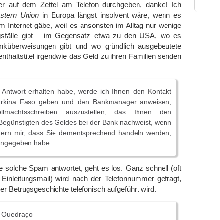
r auf dem Zettel am Telefon durchgeben, danke! Ich
stern Union
in Europa längst insolvent wäre, wenn es
im Internet gäbe, weil es ansonsten im Alltag nur wenige
gsfälle gibt – im Gegensatz etwa zu den USA, wo es
anküberweisungen gibt und wo gründlich ausgebeutete
nthaltstitel irgendwie das Geld zu ihren Familien senden
e Antwort erhalten habe, werde ich Ihnen den Kontakt
urkina Faso geben und den Bankmanager anweisen,
llmachtsschreiben auszustellen, das Ihnen den
Begünstigten des Geldes bei der Bank nachweist, wenn
chern mir, dass Sie dementsprechend handeln werden,
 angegeben habe.
 solche Spam antwortet, geht es los. Ganz schnell (oft
 Einleitungsmail) wird nach der Telefonnummer gefragt,
 der Betrugsgeschichte telefonisch aufgeführt wird.
n Ouedrago