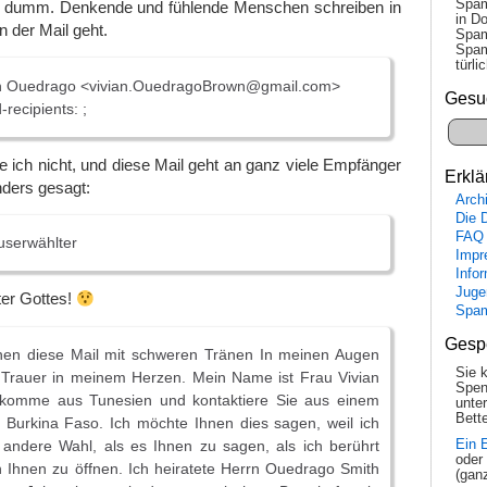
Spam
st dumm. Denkende und fühlende Menschen schreiben in
in Do
n der Mail geht.
Spam
Spam
tür­l
an Ouedrago <vivian.OuedragoBrown@gmail.com>
Gesu
recipients: ;
ich nicht, und diese Mail geht an ganz viele Empfänger
Erklä
nders gesagt:
Arch
Die 
FAQ
userwählter
Impr
Info
Juge
ter Gottes!
Spa
Gesp
hnen diese Mail mit schweren Tränen In meinen Augen
Sie 
 Trauer in meinem Herzen. Mein Name ist Frau Vivian
Spen
 komme aus Tunesien und kontaktiere Sie aus einem
unte
Bette
 Burkina Faso. Ich möchte Ihnen dies sagen, weil ich
 andere Wahl, als es Ihnen zu sagen, als ich berührt
Ein 
oder
 Ihnen zu öffnen. Ich heiratete Herrn Ouedrago Smith
(gan