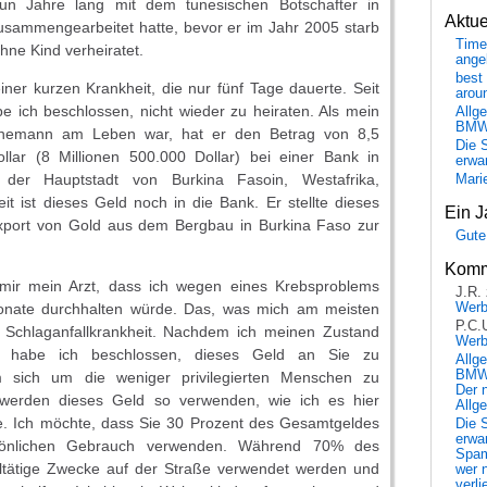
un Jahre lang mit dem tunesischen Botschafter in
Aktu
usammengearbeitet hatte, bevor er im Jahr 2005 starb
Time
ohne Kind verheiratet.
ange
best 
iner kurzen Krankheit, die nur fünf Tage dauerte. Seit
arou
 ich beschlossen, nicht wieder zu heiraten. Als mein
Allg
BM
Ehemann am Leben war, hat er den Betrag von 8,5
Die 
ollar (8 Millionen 500.000 Dollar) bei einer Bank in
erwar
der Hauptstadt von Burkina Fasoin, Westafrika,
Mari
zeit ist dieses Geld noch in die Bank. Er stellte dieses
Ein J
xport von Gold aus dem Bergbau in Burkina Faso zur
Gute
Komm
 mir mein Arzt, dass ich wegen eines Krebsproblems
J.R.
onate durchhalten würde. Das, was mich am meisten
Wer
P.C.
ne Schlaganfallkrankheit. Nachdem ich meinen Zustand
Wer
, habe ich beschlossen, dieses Geld an Sie zu
Allg
BMW 
 sich um die weniger privilegierten Menschen zu
Der 
werden dieses Geld so verwenden, wie ich es hier
Allg
. Ich möchte, dass Sie 30 Prozent des Gesamtgeldes
Die 
erwar
sönlichen Gebrauch verwenden. Während 70% des
Spa
ltätige Zwecke auf der Straße verwendet werden und
wer n
verli