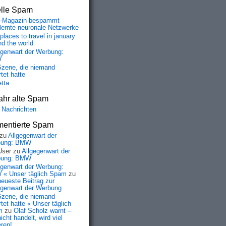
elle Spam
-Magazin bespammt
lernte neuronale Netzwerke
places to travel in january
nd the world
egenwart der Werbung:
W
Szene, die niemand
tet hatte
etta
ahr alte Spam
 Nachrichten
entierte Spam
zu
Allgegenwart der
bung: BMW
User
zu
Allgegenwart der
bung: BMW
egenwart der Werbung:
« Unser täglich Spam
zu
neueste Beitrag zur
egenwart der Werbung
Szene, die niemand
tet hatte « Unser täglich
m
zu
Olaf Scholz warnt –
icht handelt, wird viel
eren!