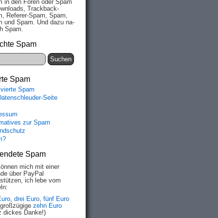
 in den Fo­ren oder Spam
wn­loads, Track­back-
, Re­fe­rer-Spam, Spam,
 und Spam. Und da­zu na­
ich Spam.
chte Spam
rte Spam
ivierte Spam
Datenschleuder-Seite
essum
rmatives zur Spam
ndschutz
m?
endete Spam
können mich mit einer
de über PayPal
rstützen, ich lebe vom
ln:
Euro
,
drei Euro
,
fünf Euro
 großzügige
zehn Euro
z dickes Danke!)