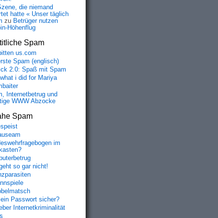
Szene, die niemand
tet hatte « Unser täglich
m
zu
Betrüger nutzen
oin-Höhenflug
itliche Spam
bitten us.com
erste Spam (englisch)
fick 2.0: Spaß mit Spam
 what i did for Mariya
baiter
, Internetbetrug und
tige WWW Abzocke
ahe Spam
speist
auseam
eswehrfragebogen im
fkasten?
uterbetrug
geht so gar nicht!
nzparasiten
nnspiele
belmatsch
mein Passwort sicher?
ber Internetkriminalität
s