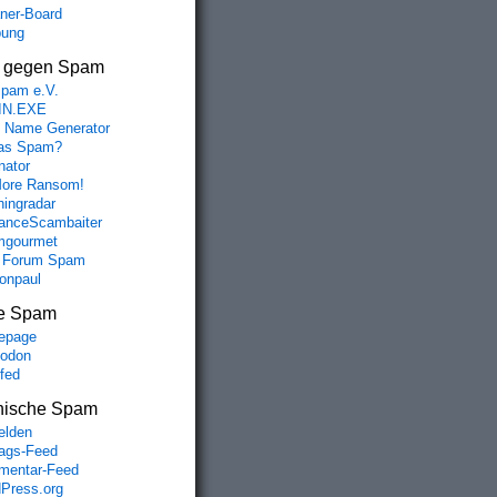
aner-Board
bung
s gegen Spam
spam e.V.
IN.EXE
 Name Generator
das Spam?
nator
ore Ransom!
hingradar
nceScambaiter
mgourmet
 Forum Spam
fonpaul
e Spam
epage
odon
lfed
nische Spam
lden
rags-Feed
entar-Feed
Press.org