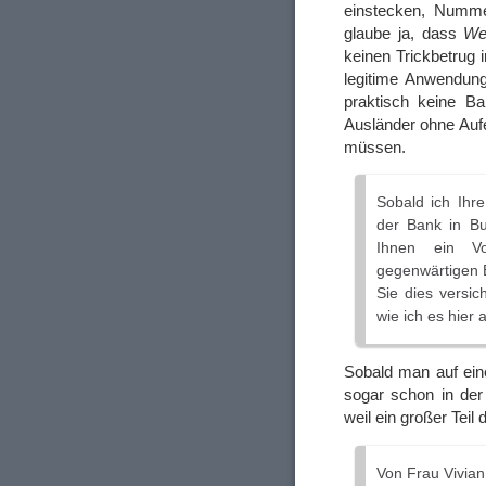
einstecken, Numme
glaube ja, dass
We
keinen Trickbetrug 
legitime Anwendun
praktisch keine B
Ausländer ohne Aufe
müssen.
Sobald ich Ihr
der Bank in B
Ihnen ein Vo
gegenwärtigen 
Sie dies versi
wie ich es hier
Sobald man auf eine
sogar schon in der
weil ein großer Teil
Von Frau Vivia