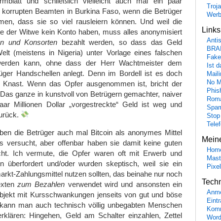
mblatt und schließlich vielleicht auch mal ein paar
Troj
n korrupten Beamten in Burkina Faso, wenn die Betrüger
Wer
n, dass sie so viel rausleiern können. Und weil die
Link
e der Witwe kein Konto haben, muss alles anonymisiert
Anti
n und Konsorten
bezahlt werden, so dass das Geld
BRA
elt (meistens in Nigeria) unter Vorlage eines falschen
Fake
werden kann, ohne dass der Herr Wachtmeister dem
Ist 
üger Handschellen anlegt. Denn im Bordell ist es doch
Maili
No M
m Knast. Wenn das Opfer ausgenommen ist, bricht der
Phis
 Das ganze in kunstvoll von Betrügern gemachter, naiver
Roma
aar Millionen Dollar „vorgestreckte“ Geld ist weg und
Spa
urück.
Stop
Tele
aben die Betrüger auch mal Bitcoin als anonymes Mittel
Mein
rs versucht, aber offenbar haben sie damit keine guten
Hom
ht. Ich vermute, die Opfer waren oft mit Erwerb und
Mast
n überfordert und/oder wurden skeptisch, weil sie ein
Pixe
rkt-Zahlungsmittel nutzen sollten, das beinahe nur noch
Tech
texten
zum Bezahlen
verwendet wird und ansonsten ein
Anme
objekt mit Kursschwankungen jenseits von gut und böse
Eint
 kann man auch technisch völlig unbegabten Menschen
Komm
rklären: Hingehen, Geld am Schalter einzahlen, Zettel
Word