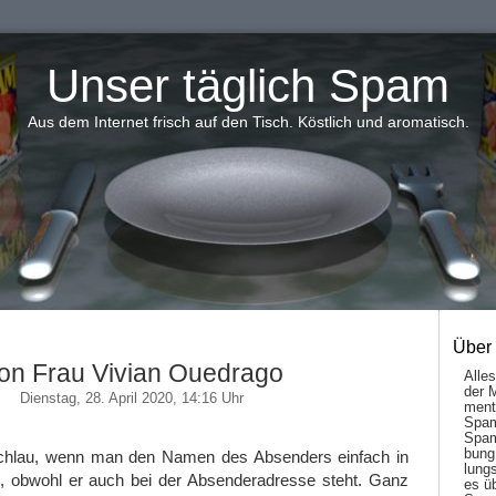
Unser täglich Spam
Aus dem Internet frisch auf den Tisch. Köstlich und aromatisch.
Über
on Frau Vivian Ouedrago
Alle
der 
Dienstag, 28. April 2020, 14:16 Uhr
men­t
Spam
Spam
bung
 schlau, wenn man den Namen des Absenders einfach in
lungs
bt, obwohl er auch bei der Absenderadresse steht. Ganz
es ü