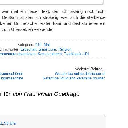
 war mal ein neuer Text, den ich bislang noch nicht
eutsch ist ziemlich strokelig, weil sich die sterbende
keinen Dolmetscher leisten kann und deshalb lieber ein
zum Übersetzen verwendet.
Kategorie:
419
,
Mail
chlagwörter:
Erbschaft
,
gmail.com
,
Religion
mmentare abonnieren
;
Kommentieren
;
Trackback-URI
Nächster Beitrag »
 traumschönen
We are top online distributor of
ungsmaschine
ketamine liquid and ketamine powder.
r für
Von Frau Vivian Ouedrago
11:53 Uhr