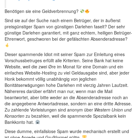
Benötigen sie eine Geldverbrennung?
Sind sie auf der Suche nach einem Betrüger, der in äußerst
preisgünstiger Spam von günstigen Darlehen faselt? Der sehr
günstige Darlehen garantiert, mit ganz echtem, heiligen Betrüger-
Ehrenwort, geschworen bei der gefälschten Absenderadresse?
Dieser spammende Idiot mit seiner Spam zur Einleitung eines
Vorschussbetruges erfüllt alle Kriterien. Seine Bank hat keine
Website, weil die zwei Øre im Monat für eine Domain und ein
einfaches Website-Hosting zu viel Geldausgabe sind, aber jeder
Honk bekommt völlig unabhängig von jeglichen
Bonitätserwägungen hohe Darlehen mit vierzig Jahren Laufzeit.
Nähereres darüber erfährt man nur, wenn man die Mail
beantwortet, aber bitte weder an die Absenderadresse noch an
die angegebene Antwortadresse, sondern an eine dritte Adresse.
Zu zahlende Vorleistungen sind anonym über
Western Union und
Konsorten
zu bezahlen, weil die spammende Spezialbank kein
Bankkonto hat.
Diese dumme, einfallslose Spam wurde mechanisch erstellt und
ist ohne Anrede und Grußformel gültig.