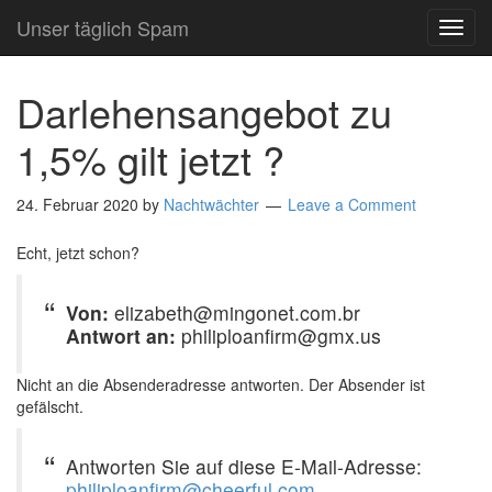
Unser täglich Spam
TOG
NAVI
Darlehensangebot zu
1,5% gilt jetzt ?
24. Februar 2020
by
Nachtwächter
Leave a Comment
Echt, jetzt schon?
Von:
elizabeth@mingonet.com.br
Antwort an:
philiploanfirm@gmx.us
Nicht an die Absenderadresse antworten. Der Absender ist
gefälscht.
Antworten Sie auf diese E-Mail-Adresse:
philiploanfirm@cheerful.com