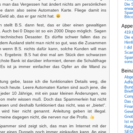
s man das Vergessen hat ändert nichts am persönlichen
Die 
erwar
ue dann also seine Automaten Karte. Fliege damit ins
Spa
eld ab, das er gar nicht hat.
Bitc
 stellt B.S. dann fest, das er über einen gewaltigen
Appet
t. Auch bei 0 Dispo ist so ein 2000 Dispo möglich. Sagen
419.
n technisches Desaster. Es dürfte schwer fallen das zu
Die 
Hirn
t dem Ausland steht man nicht so gut, was die Zusammen
I did
uch wenn B.S. nichts dafür kann, solche Kunden will man
Scam
n. Ergebnis: B.S hat drei mal am Stück den schwarzen
Spam
chste Bank ist darüber informiert, denen die Schuldfrage
sons
t. Es ist ja immer einfacher das Opfer an die Wand zu
Bein
Abge
tung gebe, lasse ich die funktionalen Details weg, die
AdN
noch heute. Leere Automaten Karten sind auch jene, die
Bund
Brie
 jeder 10 Jährige, mit ein paar kleinen Änderungen, wo
Comp
hon mehr wissen muß. Doch das Spammerlein hat nicht
Das 
sen und deshalb funktioniert das nicht, was er „bietet“.
Fina
wird hier nicht genannt. Anleitung geben ist illegal.
Gewi
Gnob
eine dagegen nicht, die nerven nur die Profis.
Ist 
pammer sind zeigt sich, das man im Internet mit der
Ratge
er eines Dussels noch immer einkaufen kann. An eine
SEO