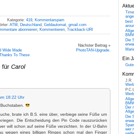
Aktu
Time
ange
Kategorie:
419
,
Kommentarspam
best 
rter:
ATM
,
Deutschland
,
Geldautomat
,
gmail.com
arou
mmentare abonnieren
;
Kommentieren
;
Trackback-URI
Allg
BM
Die 
erwar
Nächster Beitrag »
Mari
ld Wide Made
PhotoTAN-Upgrade.
 Thanks To These
Ein J
Gute
 für
Carol
Komm
J.R.
Wer
P.C.
Wer
um 18:22 Uhr
Allg
BMW 
3 Buchstaben.
Der 
Allg
uche, brate ich B.S. eine über, verbiege seine Füße um
Die 
kriegen. Die Entscheidung den Pin Code rauszurücken
erwar
Spa
, wer will schon auf seine Füße verzichten. In der U-Bahn
wer n
au wegen eines billigen Ringes schon mal den Finger
verli