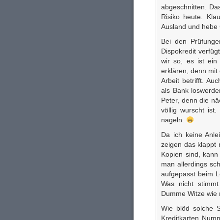
abgeschnitten. Da
Risiko heute. Kla
Ausland und hebe G
Bei den Prüfungen
Dispokredit verfüg
wir so, es ist ei
erklären, denn mi
Arbeit betrifft. A
als Bank loswerde
Peter, denn die nä
völlig wurscht is
nageln.
Da ich keine Anlei
zeigen das klappt 
Kopien sind, kann
man allerdings sc
aufgepasst beim Le
Was nicht stimmt 
Dumme Witze wie m
Wie blöd solche S
Kreditkarten Numm