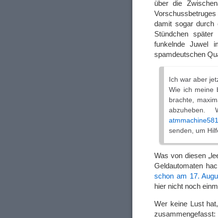
über die Zwischen
Vorschussbetruges
damit sogar durch d
Stündchen später 
funkelnde Juwel im
spamdeutschen Qual
Ich war aber jet
Wie ich meine 
brachte, maxim
abzuheben.
atmmachine58
senden, um Hilf
Was von diesen „le
Geldautomaten hac
schon am 17. Augu
hier nicht noch einm
Wer keine Lust hat
zusammengefasst: E