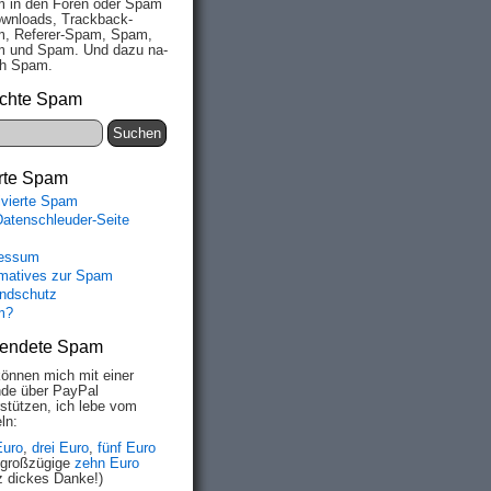
 in den Fo­ren oder Spam
wn­loads, Track­back-
, Re­fe­rer-Spam, Spam,
 und Spam. Und da­zu na­
ich Spam.
chte Spam
rte Spam
ivierte Spam
Datenschleuder-Seite
essum
rmatives zur Spam
ndschutz
m?
endete Spam
können mich mit einer
de über PayPal
rstützen, ich lebe vom
ln:
Euro
,
drei Euro
,
fünf Euro
 großzügige
zehn Euro
z dickes Danke!)