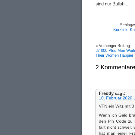
sind nur Bullshit.
Schlagwö
Kurzlink
;
Ko
« Vorheriger Beitrag
37 000 Plus Men Wor
Their Women Happier
2 Kommentare
Freddy
sagt:
10. Februar 2020 
VPN ein Witz mit 
Wenn ich Geld bra
den Pin Code zu 
fällt nicht schwer
hat man einer Fr