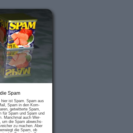
 die Spam
s hier ist Spam. Spam aus
Mail, Spam in den Kom­
aren, ge­twit­ter­te Spam,
 für Spam und Spam und
. Manch­mal auch Wer­
, um die Spam ab­wechs­
­reich­er zu mach­en. Aber
ber­wiegt die Spam, ob