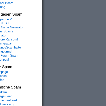
aner-Board
bung
s gegen Spam
spam e.V.
IN.EXE
 Name Generator
das Spam?
nator
ore Ransom!
hingradar
nceScambaiter
mgourmet
 Forum Spam
fonpaul
e Spam
epage
odon
lfed
nische Spam
lden
rags-Feed
entar-Feed
Press.org