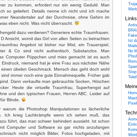
Troj
mer zu kommen, erfordert nur ein wenig Geduld. Man
Wer
ch so geliefert. Details nenne ich nicht und ich mache
mer Neandertaler auf der Durchreise, ohne Gehirn im
Link
was eben nicht. Was nicht überrascht.
Anti
BRA
chengeld dazu verdienen? Generiere echte Traumfrauen.
Fake
 D Ansicht, womit das Girl von allen Seiten zu betrachten
Ist 
 Traumfrau Angebot ist bisher nur Mist, ein Trauerspiel,
Maili
ster & Co sind nicht authentisch, Substanzlos. Man
No M
Phis
 das Computer Püppchen und mies gemacht ist es auch
Roma
 Eindruck, niemand hat je eine Frau aus nächster Nähe
Spa
t einen übelen Geschmack. Mensch das geht doch wohl
Stop
r“ sind immer noch eine gute Einnahmequelle. Früher gab
Tele
Spind. Dann verkaufte man gebrauchte Socken, Höschen
Mein
cker. Heute die virtuelle Traumfrau, Superhengst auf
Hom
ne und den typischen Frauen, Herren ABC. Leider auf
Mast
für Blinde.
Pixe
r warum die Photoshop Manipulationen so lächerliche
Tech
n. Ich krieg Lachkrämpfe wenn ich sehen muß, das
Anme
zu führt, das man schwer behindert aussieht. Ist schon
Eint
it Computer und Software so gar nichts anzufangen
Komm
technisch nicht möglich Bilder, Fotos hochgeladen, mit
Word