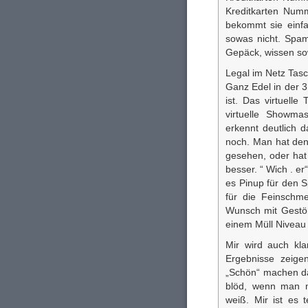
Kreditkarten Num
bekommt sie einfa
sowas nicht. Spam
Gepäck, wissen so
Legal im Netz Tas
Ganz Edel in der 3
ist. Das virtuelle
virtuelle Showma
erkennt deutlich
noch. Man hat den
gesehen, oder ha
besser. “ Wich . e
es Pinup für den 
für die Feinschme
Wunsch mit Gestöh
einem Müll Niveau 
Mir wird auch kla
Ergebnisse zeige
„Schön“ machen da
blöd, wenn man m
weiß. Mir ist es 