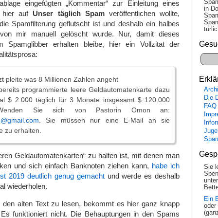
Spam
ablage eingefügten „Kommentar“ zur Einleitung eines
in Do
 hier auf
Unser täglich Spam
veröffentlichen wollte,
Spam
Spam
ie Spamfilterung geflutscht ist und deshalb ein halbes
tür­l
von mir manuell gelöscht wurde. Nur, damit dieses
Gesu
 Spamglibber erhalten bleibe, hier ein Vollzitat der
itätsprosa:
Erklä
zt pleite was 8 Millionen Zahlen angeht
bereits programmierte leere Geldautomatenkarte dazu
Arch
Die 
al $ 2.000 täglich für 3 Monate insgesamt $ 120.000
FAQ
 Wenden Sie sich von Pastorin Omon an:
Impr
1@gmail.com
. Sie müssen nur eine E-Mail an sie
Info
e zu erhalten.
Juge
Spa
Gesp
eren Geldautomatenkarten“ zu halten ist, mit denen man
ken und sich einfach Banknoten ziehen kann,
habe ich
Sie 
Spen
st 2019 deutlich genug gemacht
und werde es deshalb
unte
al wiederholen.
Bette
Ein 
, den alten Text zu lesen, bekommt es hier ganz knapp
oder
(gan
s funktioniert nicht. Die Behauptungen in den Spams