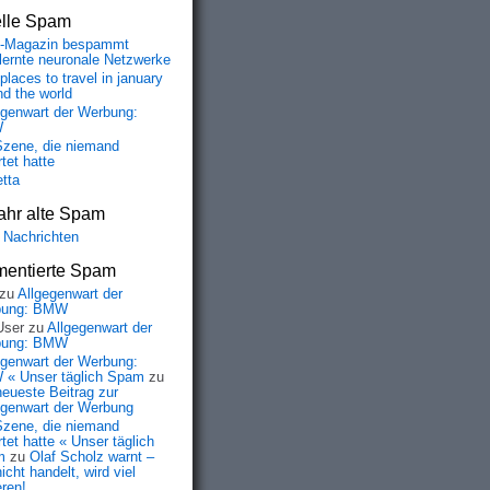
elle Spam
-Magazin bespammt
lernte neuronale Netzwerke
places to travel in january
nd the world
egenwart der Werbung:
W
Szene, die niemand
tet hatte
etta
ahr alte Spam
 Nachrichten
entierte Spam
zu
Allgegenwart der
bung: BMW
User
zu
Allgegenwart der
bung: BMW
egenwart der Werbung:
« Unser täglich Spam
zu
neueste Beitrag zur
egenwart der Werbung
Szene, die niemand
tet hatte « Unser täglich
m
zu
Olaf Scholz warnt –
icht handelt, wird viel
eren!