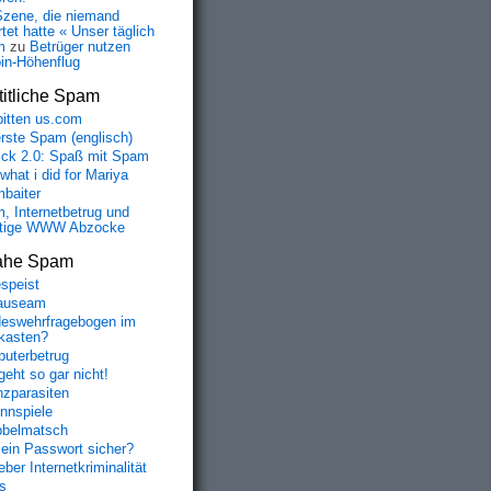
Szene, die niemand
tet hatte « Unser täglich
m
zu
Betrüger nutzen
oin-Höhenflug
itliche Spam
bitten us.com
erste Spam (englisch)
fick 2.0: Spaß mit Spam
 what i did for Mariya
baiter
, Internetbetrug und
tige WWW Abzocke
ahe Spam
speist
auseam
eswehrfragebogen im
fkasten?
uterbetrug
geht so gar nicht!
nzparasiten
nnspiele
belmatsch
mein Passwort sicher?
ber Internetkriminalität
s