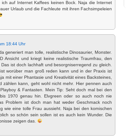
ich auf Internet Kaffees keinen Bock. Naja die Internet
auer Urlaub und die Fachleute mit ihren Fachsimpeleien
um 18:44 Uhr
 da generiert man tolle, realistische Dinosaurier, Monster.
 D Ansicht und kriegt keine realistische Traumfrau, den
Das ist doch lachhaft und besorgniserregend zu gleich.
ist worüber man groß reden kann und in der Praxis ist
a mit einer Phantasie und Kreativität eines Backsteines,
d zählen kann, geht wohl nicht mehr. Hier pennen auch
d Playboy & Fantasten. Mein Tip: Seht doch mal bei den
bis 1970 genau hin. Elvgreen oder so auch noch nie
as Problem ist doch man hat weder Geschmack noch
g wie eine tolle Frau aussieht. Naja bei den komischen
lich so schön sein sollen ist es auch kein Wunder. Die
bnisse zeigen das.