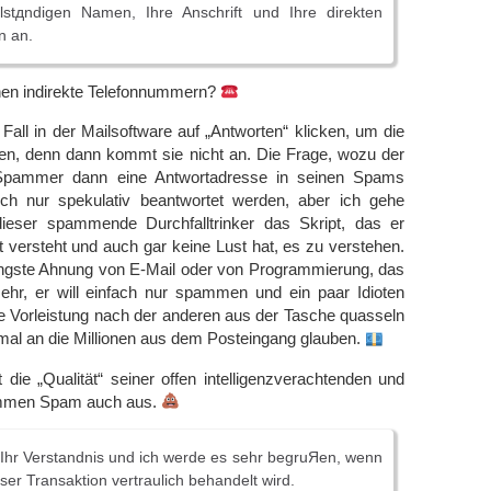
lstдndigen Namen, Ihre Anschrift und Ihre direkten
n an.
chen indirekte Telefonnummern?
 Fall in der Mailsoftware auf „Antworten“ klicken, um die
n, denn dann kommt sie nicht an. Die Frage, wozu der
Spammer dann eine Antwortadresse in seinen Spams
lich nur spekulativ beantwortet werden, aber ich gehe
ieser spammende Durchfalltrinker das Skript, das er
t versteht und auch gar keine Lust hat, es zu verstehen.
ringste Ahnung von E-Mail oder von Programmierung, das
 sehr, er will einfach nur spammen und ein paar Idioten
ne Vorleistung nach der anderen aus der Tasche quasseln
mal an die Millionen aus dem Posteingang glauben.
die „Qualität“ seiner offen intelligenzverachtenden und
ummen Spam auch aus.
 Ihr Verstandnis und ich werde es sehr begruЯen, wenn
eser Transaktion vertraulich behandelt wird.