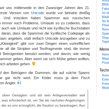
Anti
BRA
wir uns mittlerweile in den Zwanziger Jahren des 21.
Fake
 erste Version von
Unicode
wurde vor beinahe dreißig
Ist 
Maili
ert. Und trotzdem haben Spammer aus russischen
No M
n immer noch Probleme, Umlaute so zu codieren, dass
Phis
 auch wie Umlaute und nicht wie kyrillische Buchstaben
Roma
t daran, dass die Spammer die kyrillische Codepage als
Spa
Stop
Spam angeben, statt einfach Unicode anzugeben und zu
Tele
Kleinigkeit“ gibt von zwei Dingen einen vortrefflichen
ie alt die Skripten und Textfragmente sind, die immer
Mein
 Betrügereien benutzt werden; und davon, wie wenig
Hom
ammer geben. Aber wenn sie sich Mühe geben wollten,
Mast
Pixe
eich arbeiten gehen.
Tech
d den Betrügern die Dummen, die auf solche Spams
Anme
Mühe gar nicht wert. Ein Köder muss ja dem Fisch
Eint
em Angler.
Komm
Word
s oben Gesagten und als sein Anlageverwalter seit
, was erforderlich ist, um Sie als nachsten Angehorigen
, der es uns ermoglicht, die Kaution zu beantragen. Aus