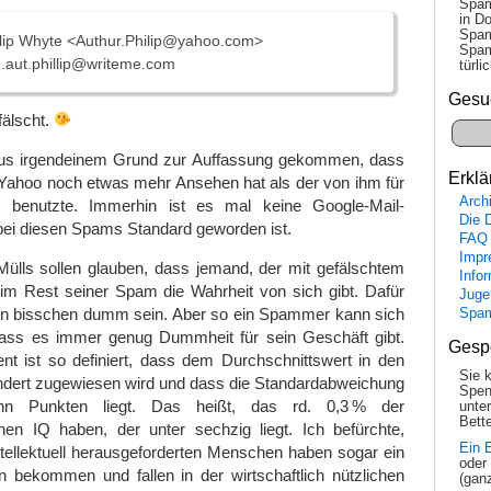
Spam
in Do
Spam
lip Whyte <Authur.Philip@yahoo.com>
Spam
aut.phillip@writeme.com
tür­l
Gesu
fälscht.
us irgendeinem Grund zur Auffassung gekommen, dass
Erklä
 Yahoo noch etwas mehr Ansehen hat als der von ihm für
Arch
 benutzte. Immerhin ist es mal keine Google-Mail-
Die 
bei diesen Spams Standard geworden ist.
FAQ
Impr
ülls sollen glauben, dass jemand, der mit gefälschtem
Info
 im Rest seiner Spam die Wahrheit von sich gibt. Dafür
Juge
n bisschen dumm sein. Aber so ein Spammer kann sich
Spa
dass es immer genug Dummheit für sein Geschäft gibt.
Gesp
ient ist so definiert, dass dem Durchschnittswert in den
Sie 
undert zugewiesen wird und dass die Standardabweichung
Spen
hn Punkten liegt. Das heißt, das rd. 0,3 % der
unte
Bette
nen IQ haben, der unter sechzig liegt. Ich befürchte,
Ein 
ntellektuell herausgeforderten Menschen haben sogar ein
oder
n bekommen und fallen in der wirtschaftlich nützlichen
(gan