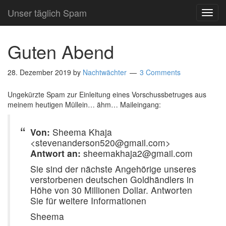
Unser täglich Spam
TOG
NAVI
Guten Abend
28. Dezember 2019
by
Nachtwächter
3 Comments
Ungekürzte Spam zur Einleitung eines Vorschussbetruges aus
meinem heutigen Müllein… ähm… Maileingang:
Von:
Sheema Khaja
<stevenanderson520@gmail.com>
Antwort an:
sheemakhaja2@gmail.com
Sie sind der nächste Angehörige unseres
verstorbenen deutschen Goldhändlers in
Höhe von 30 Millionen Dollar. Antworten
Sie für weitere Informationen
Sheema