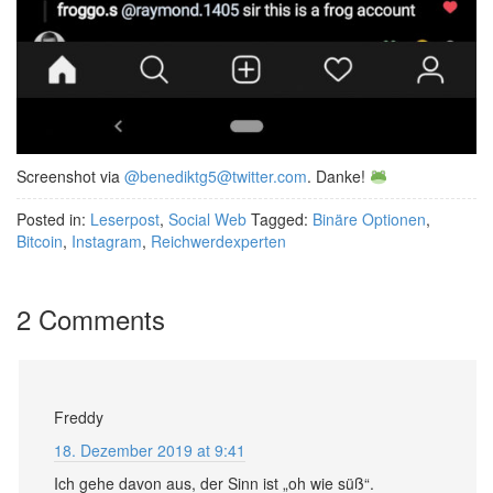
Screenshot via
@benediktg5@twitter.com
. Danke!
Posted in:
Leserpost
,
Social Web
Tagged:
Binäre Optionen
,
Bitcoin
,
Instagram
,
Reichwerdexperten
2 Comments
Freddy
18. Dezember 2019 at 9:41
Ich gehe davon aus, der Sinn ist „oh wie süß“.